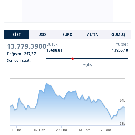
BİST
USD
EURO
ALTIN
GÜMÜŞ
13.779,3900
Düşük
Yüksek
13698,81
13956,18
Değişim
257,37
Son veri saati:
Açılış
14k
13k
1. Haz
15. Haz
29. Haz
13. Tem
27. Tem