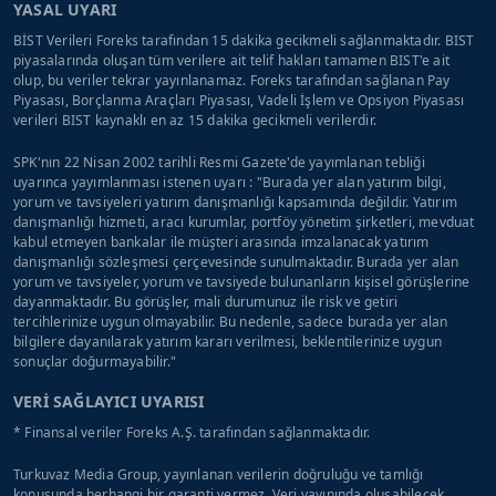
YASAL UYARI
BİST Verileri Foreks tarafından 15 dakika gecikmeli sağlanmaktadır. BIST
piyasalarında oluşan tüm verilere ait telif hakları tamamen BIST'e ait
olup, bu veriler tekrar yayınlanamaz. Foreks tarafından sağlanan Pay
Piyasası, Borçlanma Araçları Piyasası, Vadeli İşlem ve Opsiyon Piyasası
verileri BIST kaynaklı en az 15 dakika gecikmeli verilerdir.
SPK'nın 22 Nisan 2002 tarihli Resmi Gazete'de yayımlanan tebliği
uyarınca yayımlanması istenen uyarı : "Burada yer alan yatırım bilgi,
yorum ve tavsiyeleri yatırım danışmanlığı kapsamında değildir. Yatırım
danışmanlığı hizmeti, aracı kurumlar, portföy yönetim şirketleri, mevduat
kabul etmeyen bankalar ile müşteri arasında imzalanacak yatırım
danışmanlığı sözleşmesi çerçevesinde sunulmaktadır. Burada yer alan
yorum ve tavsiyeler, yorum ve tavsiyede bulunanların kişisel görüşlerine
dayanmaktadır. Bu görüşler, mali durumunuz ile risk ve getiri
tercihlerinize uygun olmayabilir. Bu nedenle, sadece burada yer alan
bilgilere dayanılarak yatırım kararı verilmesi, beklentilerinize uygun
sonuçlar doğurmayabilir."
VERİ SAĞLAYICI UYARISI
* Finansal veriler Foreks A.Ş. tarafından sağlanmaktadır.
Turkuvaz Media Group, yayınlanan verilerin doğruluğu ve tamlığı
konusunda herhangi bir garanti vermez. Veri yayınında oluşabilecek