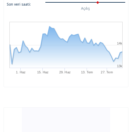
Son veri saati:
Açılış
14k
13k
1. Haz
15. Haz
29. Haz
13. Tem
27. Tem