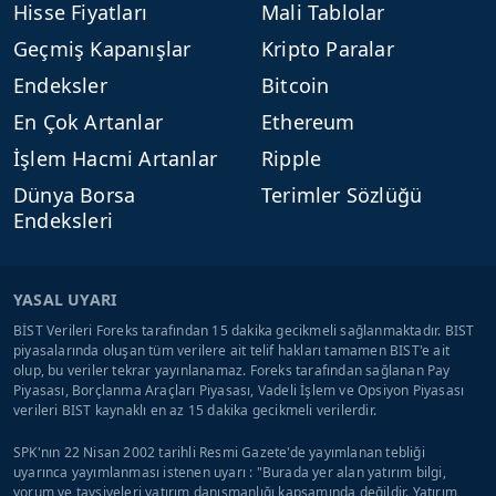
Hisse Fiyatları
Mali Tablolar
Geçmiş Kapanışlar
Kripto Paralar
Endeksler
Bitcoin
En Çok Artanlar
Ethereum
İşlem Hacmi Artanlar
Ripple
Dünya Borsa
Terimler Sözlüğü
Endeksleri
YASAL UYARI
BİST Verileri Foreks tarafından 15 dakika gecikmeli sağlanmaktadır. BIST
piyasalarında oluşan tüm verilere ait telif hakları tamamen BIST'e ait
olup, bu veriler tekrar yayınlanamaz. Foreks tarafından sağlanan Pay
Piyasası, Borçlanma Araçları Piyasası, Vadeli İşlem ve Opsiyon Piyasası
verileri BIST kaynaklı en az 15 dakika gecikmeli verilerdir.
SPK'nın 22 Nisan 2002 tarihli Resmi Gazete'de yayımlanan tebliği
uyarınca yayımlanması istenen uyarı : "Burada yer alan yatırım bilgi,
yorum ve tavsiyeleri yatırım danışmanlığı kapsamında değildir. Yatırım