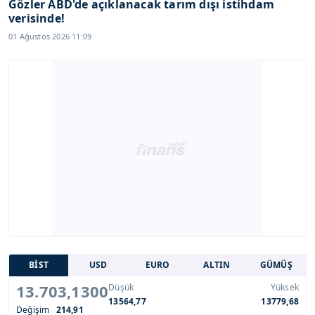
Gözler ABD'de açıklanacak tarım dışı istihdam
verisinde!
01 Ağustos 2026 11:09
BİST
USD
EURO
ALTIN
GÜMÜŞ
13.703,1300
Düşük
Yüksek
13564,77
13779,68
Değişim
214,91