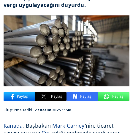
vergi uygulayacağını duyurdu.
Paylaş
Paylaş
Paylaş
Paylaş
Oluşturma Tarihi
27 Kasım 2025 11:48
Kanada
, Başbakan
Mark Carney
'nin, ticaret
savaşı ve ucuz
Çin
çeliği nedeniyle ciddi zarar