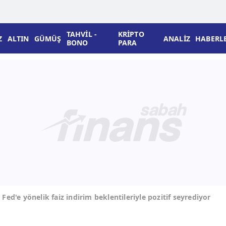
TAHVİL -
KRİPTO
Z
ALTIN
GÜMÜŞ
ANALİZ
HABERL
BONO
PARA
 Fed'e yönelik faiz indirim beklentileriyle pozitif seyrediyor