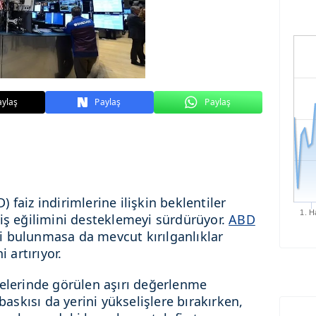
aylaş
Paylaş
Paylaş
D) faiz indirimlerine ilişkin beklentiler
1. H
liş eğilimini desteklemeyi sürdürüyor.
ABD
i bulunmasa da mevcut kırılganlıklar
i artırıyor.
selerinde görülen aşırı değerlenme
 baskısı da yerini yükselişlere bırakırken,