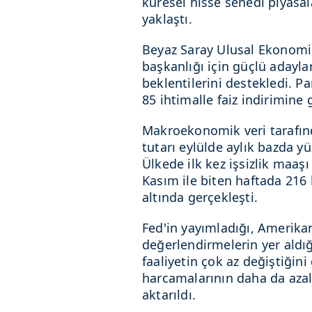
küresel hisse senedi piyasal
yaklaştı.
Beyaz Saray Ulusal Ekonomi 
başkanlığı için güçlü adayla
beklentilerini destekledi. P
85 ihtimalle faiz indirimine 
Makroekonomik veri tarafınd
tutarı eylülde aylık bazda yü
Ülkede ilk kez işsizlik maaş
Kasım ile biten haftada 216 
altında gerçekleşti.
Fed'in yayımladığı, Amerik
değerlendirmelerin yer aldı
faaliyetin çok az değiştiğini
harcamalarının daha da azald
aktarıldı.