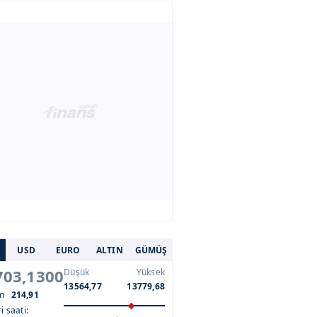
USD
EURO
ALTIN
GÜMÜŞ
703,1300
Düşük
Yüksek
13564,77
13779,68
im
214,91
i saati: