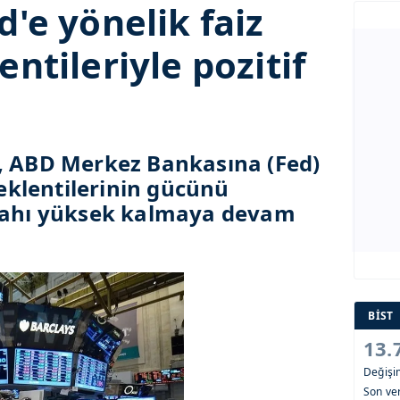
d'e yönelik faiz
entileriyle pozitif
, ABD Merkez Bankasına (Fed)
 beklentilerinin gücünü
ştahı yüksek kalmaya devam
BİST
13.
Değiş
Son ver