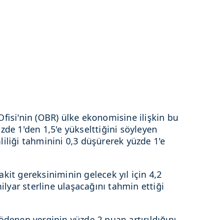
fisi'nin (OBR) ülke ekonomisine ilişkin bu
zde 1'den 1,5'e yükselttiğini söyleyen
iliği tahminini 0,3 düşürerek yüzde 1'e
kit gereksiniminin gelecek yıl için 4,2
milyar sterline ulaşacağını tahmin ettiği
ödenen verginin yüzde 2 puan artırıldığını