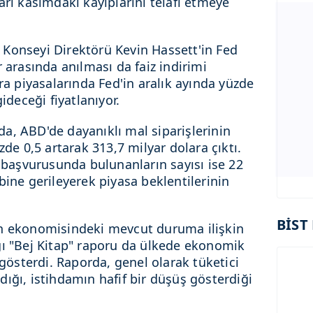
arı kasımdaki kayıplarını telafi etmeye
Konseyi Direktörü Kevin Hassett'in Fed
r arasında anılması da faiz indirimi
ara piyasalarında Fed'in aralık ayında yüzde
gideceği fiyatlanıyor.
a, ABD'de dayanıklı mal siparişlerinin
zde 0,5 artarak 313,7 milyar dolara çıktı.
ı başvurusunda bulunanların sayısı ise 22
bine gerileyerek piyasa beklentilerinin
BİST 
an ekonomisindeki mevcut duruma ilişkin
ğı "Bej Kitap" raporu da ülkede ekonomik
 gösterdi. Raporda, genel olarak tüketici
ığı, istihdamın hafif bir düşüş gösterdiği