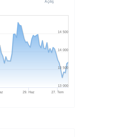
Açılış
14 500
14 000
13 500
13 000
az
29. Haz
27. Tem