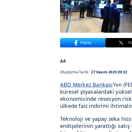
Paylaş
P
AA
Oluşturma Tarihi
27 Kasım 2025 09:22
ABD Merkez Bankası
'nın (FE
küresel piyasalardaki yükse
ekonomisinde resesyon risk
ülkede faiz indirimi ihtimalin
Teknoloji ve yapay zeka his
endişelerinin yarattığı satış