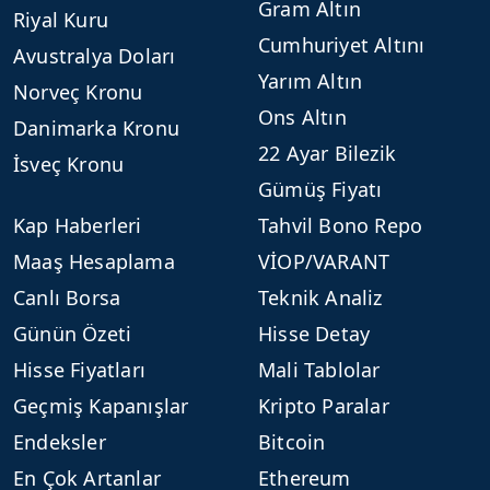
Gram Altın
Riyal Kuru
Cumhuriyet Altını
Avustralya Doları
Yarım Altın
Norveç Kronu
Ons Altın
Danimarka Kronu
22 Ayar Bilezik
İsveç Kronu
Gümüş Fiyatı
Kap Haberleri
Tahvil Bono Repo
Maaş Hesaplama
VİOP/VARANT
Canlı Borsa
Teknik Analiz
Günün Özeti
Hisse Detay
Hisse Fiyatları
Mali Tablolar
Geçmiş Kapanışlar
Kripto Paralar
Endeksler
Bitcoin
En Çok Artanlar
Ethereum