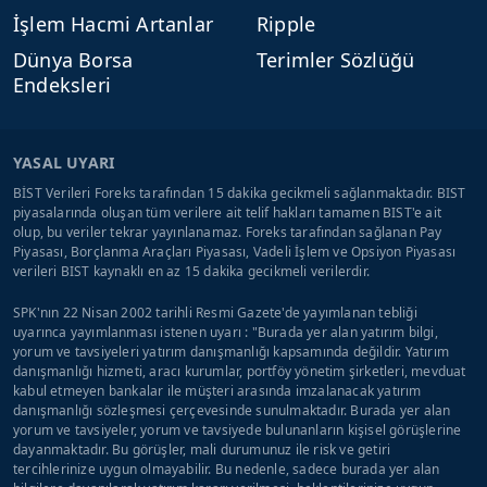
İşlem Hacmi Artanlar
Ripple
Dünya Borsa
Terimler Sözlüğü
Endeksleri
YASAL UYARI
BİST Verileri Foreks tarafından 15 dakika gecikmeli sağlanmaktadır. BIST
piyasalarında oluşan tüm verilere ait telif hakları tamamen BIST'e ait
olup, bu veriler tekrar yayınlanamaz. Foreks tarafından sağlanan Pay
Piyasası, Borçlanma Araçları Piyasası, Vadeli İşlem ve Opsiyon Piyasası
verileri BIST kaynaklı en az 15 dakika gecikmeli verilerdir.
SPK'nın 22 Nisan 2002 tarihli Resmi Gazete'de yayımlanan tebliği
uyarınca yayımlanması istenen uyarı : "Burada yer alan yatırım bilgi,
yorum ve tavsiyeleri yatırım danışmanlığı kapsamında değildir. Yatırım
danışmanlığı hizmeti, aracı kurumlar, portföy yönetim şirketleri, mevduat
kabul etmeyen bankalar ile müşteri arasında imzalanacak yatırım
danışmanlığı sözleşmesi çerçevesinde sunulmaktadır. Burada yer alan
yorum ve tavsiyeler, yorum ve tavsiyede bulunanların kişisel görüşlerine
dayanmaktadır. Bu görüşler, mali durumunuz ile risk ve getiri
tercihlerinize uygun olmayabilir. Bu nedenle, sadece burada yer alan