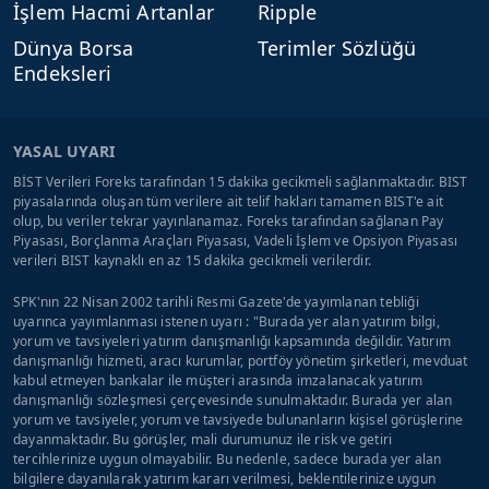
İşlem Hacmi Artanlar
Ripple
Dünya Borsa
Terimler Sözlüğü
Endeksleri
YASAL UYARI
BİST Verileri Foreks tarafından 15 dakika gecikmeli sağlanmaktadır. BIST
piyasalarında oluşan tüm verilere ait telif hakları tamamen BIST'e ait
olup, bu veriler tekrar yayınlanamaz. Foreks tarafından sağlanan Pay
Piyasası, Borçlanma Araçları Piyasası, Vadeli İşlem ve Opsiyon Piyasası
verileri BIST kaynaklı en az 15 dakika gecikmeli verilerdir.
SPK'nın 22 Nisan 2002 tarihli Resmi Gazete'de yayımlanan tebliği
uyarınca yayımlanması istenen uyarı : "Burada yer alan yatırım bilgi,
yorum ve tavsiyeleri yatırım danışmanlığı kapsamında değildir. Yatırım
danışmanlığı hizmeti, aracı kurumlar, portföy yönetim şirketleri, mevduat
kabul etmeyen bankalar ile müşteri arasında imzalanacak yatırım
danışmanlığı sözleşmesi çerçevesinde sunulmaktadır. Burada yer alan
yorum ve tavsiyeler, yorum ve tavsiyede bulunanların kişisel görüşlerine
dayanmaktadır. Bu görüşler, mali durumunuz ile risk ve getiri
tercihlerinize uygun olmayabilir. Bu nedenle, sadece burada yer alan
bilgilere dayanılarak yatırım kararı verilmesi, beklentilerinize uygun