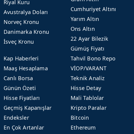
Riyal Kuru
Cumhuriyet Altını
Avustralya Doları
Yarım Altın
Norveç Kronu
Ons Altın
Danimarka Kronu
22 Ayar Bilezik
İsveç Kronu
Gümüş Fiyatı
Kap Haberleri
Tahvil Bono Repo
Maaş Hesaplama
VİOP/VARANT
Canlı Borsa
Teknik Analiz
Günün Özeti
Hisse Detay
Hisse Fiyatları
Mali Tablolar
Geçmiş Kapanışlar
Kripto Paralar
Endeksler
Bitcoin
En Çok Artanlar
Ethereum