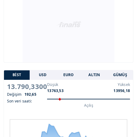
BİST
USD
EURO
ALTIN
GÜMÜŞ
13.790,3300
Düşük
Yüksek
13763,53
13956,18
Değişim
192,65
Son veri saati:
Açılış