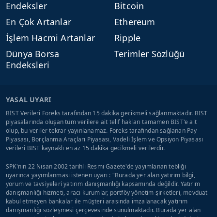
Endeksler
Bitcoin
En Çok Artanlar
Ethereum
İşlem Hacmi Artanlar
Ripple
Dünya Borsa
Terimler Sözlüğü
Endeksleri
YASAL UYARI
BİST Verileri Foreks tarafından 15 dakika gecikmeli sağlanmaktadır. BIST
piyasalarında oluşan tüm verilere ait telif hakları tamamen BIST'e ait
olup, bu veriler tekrar yayınlanamaz. Foreks tarafından sağlanan Pay
Piyasası, Borçlanma Araçları Piyasası, Vadeli İşlem ve Opsiyon Piyasası
verileri BIST kaynaklı en az 15 dakika gecikmeli verilerdir.
SPK'nın 22 Nisan 2002 tarihli Resmi Gazete'de yayımlanan tebliği
uyarınca yayımlanması istenen uyarı : "Burada yer alan yatırım bilgi,
yorum ve tavsiyeleri yatırım danışmanlığı kapsamında değildir. Yatırım
danışmanlığı hizmeti, aracı kurumlar, portföy yönetim şirketleri, mevduat
kabul etmeyen bankalar ile müşteri arasında imzalanacak yatırım
danışmanlığı sözleşmesi çerçevesinde sunulmaktadır. Burada yer alan