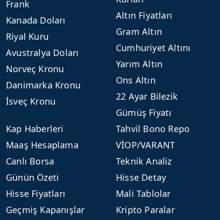
Frank
Altın Fiyatları
Kanada Doları
Gram Altın
Riyal Kuru
Cumhuriyet Altını
Avustralya Doları
Yarım Altın
Norveç Kronu
Ons Altın
Danimarka Kronu
22 Ayar Bilezik
İsveç Kronu
Gümüş Fiyatı
Kap Haberleri
Tahvil Bono Repo
Maaş Hesaplama
VİOP/VARANT
Canlı Borsa
Teknik Analiz
Günün Özeti
Hisse Detay
Hisse Fiyatları
Mali Tablolar
Geçmiş Kapanışlar
Kripto Paralar