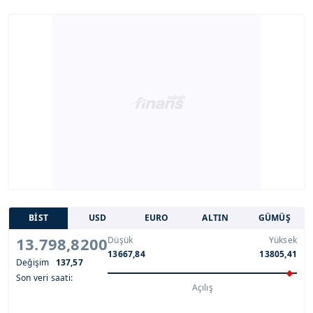
BİST
USD
EURO
ALTIN
GÜMÜŞ
13.798,8200
Düşük
Yüksek
13667,84
13805,41
Değişim
137,57
Son veri saati:
Açılış