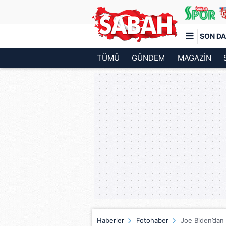
SON DA
TÜMÜ
GÜNDEM
MAGAZİN
Türkiye'nin en iyi haber sitesi
Haberler
Fotohaber
Joe Biden’dan 