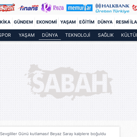
KIKA
GÜNDEM
EKONOMI
YAŞAM
EĞITIM
DÜNYA
RESMI İL
SPOR
YAŞAM
DÜNYA
TEKNOLOJİ
SAĞLIK
KÜLTÜ
Sevgililer Günü kutlaması! Beyaz Saray kalplere boğuldu