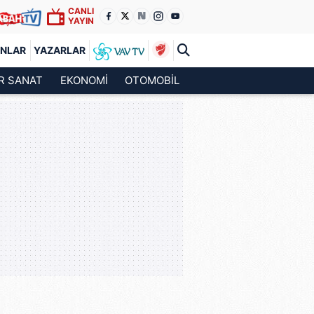
CANLI
YAYIN
ANLAR
YAZARLAR
R SANAT
EKONOMİ
OTOMOBİL