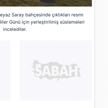
 çerezlerle ilgili bilgi almak için lütfen
tıklayınız
.
eyaz Saray
bahçesinde çıktıkları resmi
iler Günü için yerleştirilmiş süslemeleri
incelediler.