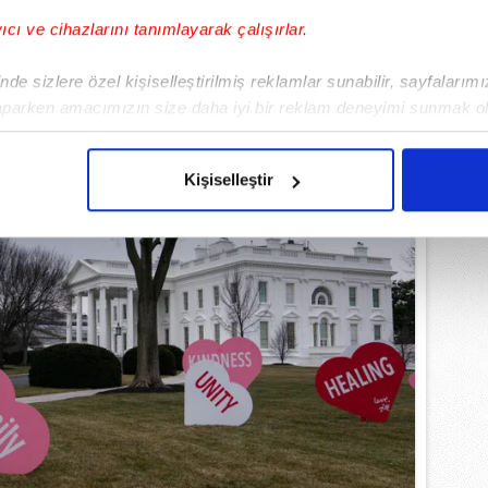
yıcı ve cihazlarını tanımlayarak çalışırlar.
de sizlere özel kişiselleştirilmiş reklamlar sunabilir, sayfalarım
aparken amacımızın size daha iyi bir reklam deneyimi sunmak ol
imizden gelen çabayı gösterdiğimizi ve bu noktada, reklamların ma
olduğunu sizlere hatırlatmak isteriz.
Kişiselleştir
çerezlere izin vermedikleri takdirde, kullanıcılara hedefli reklaml
abilmek için İnternet Sitemizde kendimize ve üçüncü kişilere ait 
isel verileriniz işlenmekte olup gerekli olan çerezler bilgi toplum
 çerezler, sitemizin daha işlevsel kılınması ve kişiselleştirilmes
 yapılması, amaçlarıyla sınırlı olarak açık rızanız dahilinde kulla
aşağıda yer alan panel vasıtasıyla belirleyebilirsiniz. Çerezlere iliş
lgilendirme Metnimizi
ziyaret edebilirsiniz.
Korunması Kanunu uyarınca hazırlanmış Aydınlatma Metnimizi okum