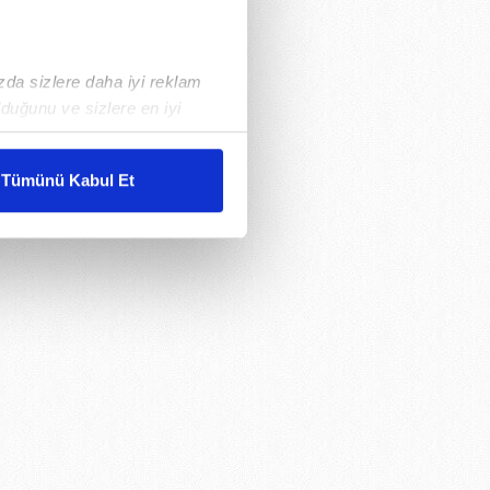
ızda sizlere daha iyi reklam
duğunu ve sizlere en iyi
liyetlerimizi karşılamak
Tümünü Kabul Et
ar gösterilmeyecektir."
çerezler kullanılmaktadır. Bu
u hizmetlerinin sunulması
i ve sizlere yönelik
nılacaktır.
kin detaylı bilgi için Ayarlar
ak ve sitemizde ilgili