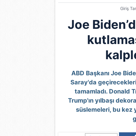
Giriş Ta
Joe Biden’d
kutlama
kalp
ABD Başkanı Joe Biden 
Saray'da geçirecekleri i
tamamladı. Donald T
Trump'ın yılbaşı dekor
süslemeleri, bu kez 
g