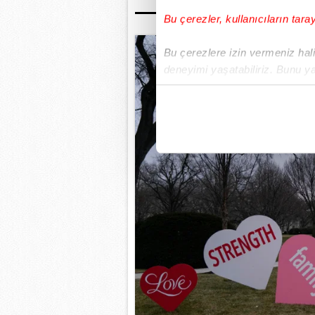
Bu çerezler, kullanıcıların tara
Bu çerezlere izin vermeniz halin
deneyimi yaşatabiliriz. Bunu y
içerikleri sunabilmek adına el
noktasında tek gelir kalemimiz 
Her halükârda, kullanıcılar, bu 
Sizlere daha iyi bir hizmet sun
çerezler vasıtasıyla çeşitli kiş
amacıyla kullanılmaktadır. Diğer
reklam/pazarlama faaliyetlerinin
Çerezlere ilişkin tercihlerinizi 
butonuna tıklayabilir,
Çerez Bi
6698 sayılı Kişisel Verilerin 