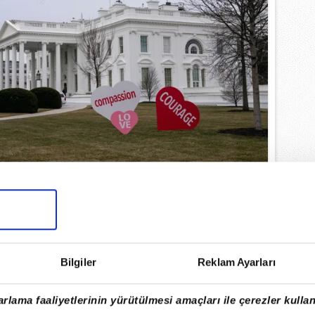
klaşan 14 Şubat Sevgililer Günü nedeniyle
sinde yapılan süslemeleri gezdi.
Bilgiler
Reklam Ayarları
EMLİ MANŞETLERİ İÇİN TIKLAYIN
rlama faaliyetlerinin yürütülmesi amaçları ile çerezler kullan