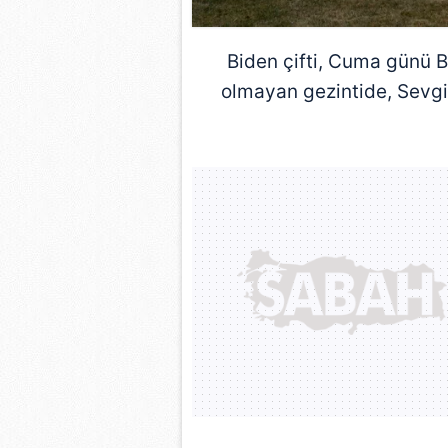
mevzuata uygun olarak kullanılan
Biden çifti, Cuma günü
B
olmayan gezintide, Sevgil