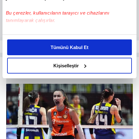
Bu çerezler, kullanıcıların tarayıcı ve cihazlarını
tanımlayarak çalışırlar.
Bu çerezlere izin vermeniz halinde sizlere özel
kişiselleştirilmiş reklamlar sunabilir, sayfalarımızda sizlere
Tümünü Kabul Et
daha iyi reklam deneyimi yaşatabiliriz. Bunu yaparken
amacımızın size daha iyi bir reklam deneyimi sunmak
olduğunu ve sizlere en iyi içerikleri sunabilmek adına
Kişiselleştir
elimizden gelen çabayı gösterdiğimizi ve bu noktada,
reklamların maliyetlerimizi karşılamak noktasında tek gelir
kalemimiz olduğunu sizlere hatırlatmak isteriz.
Her halükârda, kullanıcılar, bu çerezlere izin vermedikleri
takdirde, kullanıcılara hedefli reklamlar
gösterilmeyecektir."
Sizlere daha iyi bir hizmet sunabilmek için İnternet