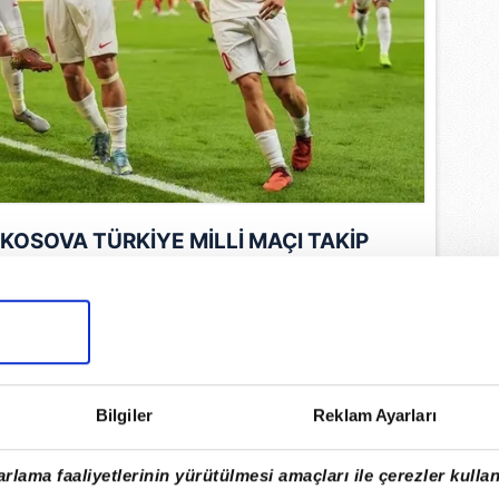
E KOSOVA TÜRKİYE MİLLİ MAÇI TAKİP
EDİLİYOR!
31 Mart 2026 Salı günü saat 21.45'te
rkiye play-off turu final maçı TV8
 canlı olarak yayınlanacak.
Bilgiler
Reklam Ayarları
EMLİ MANŞETLERİ İÇİN TIKLAYIN
rlama faaliyetlerinin yürütülmesi amaçları ile çerezler kullan