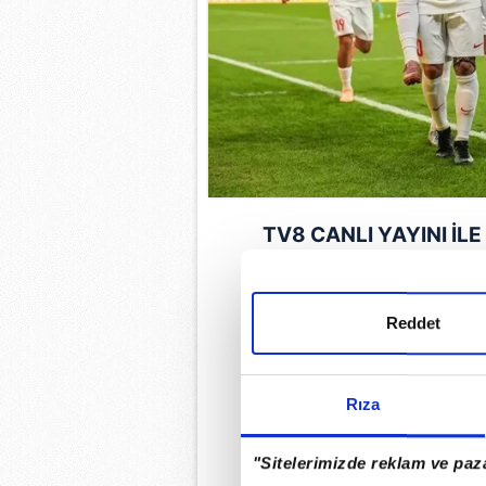
TV8 CANLI YAYINI İL
Kosova-
Türkiye
maçı, 
Reddet
oynanacak. Kosova-Tü
ekranlarından
Rıza
GÜNÜN EN ÖN
"Sitelerimizde reklam ve paza