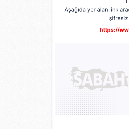
T
mevzuata uygun olarak kullanılan
Aşağıda yer alan link ara
şifresiz
https://ww