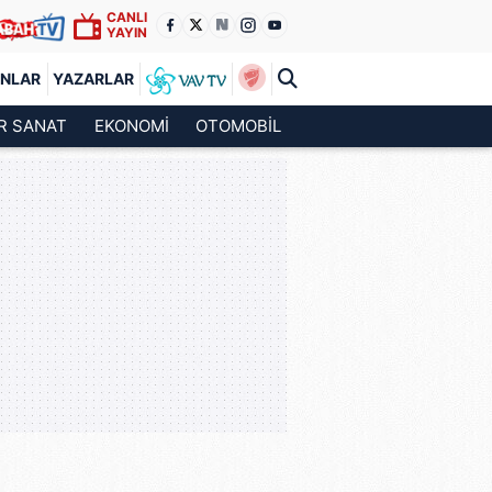
CANLI
YAYIN
ANLAR
YAZARLAR
R SANAT
EKONOMİ
OTOMOBİL