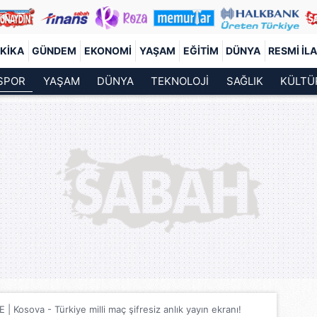
KIKA
GÜNDEM
EKONOMI
YAŞAM
EĞITIM
DÜNYA
RESMI İL
SPOR
YAŞAM
DÜNYA
TEKNOLOJİ
SAĞLIK
KÜLTÜ
| Kosova - Türkiye milli maç şifresiz anlık yayın ekranı!