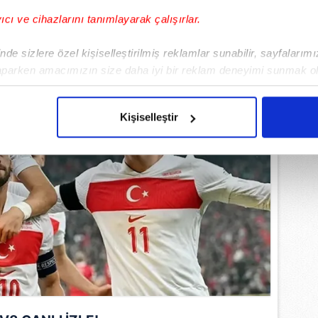
yıcı ve cihazlarını tanımlayarak çalışırlar.
de sizlere özel kişiselleştirilmiş reklamlar sunabilir, sayfalarım
aparken amacımızın size daha iyi bir reklam deneyimi sunmak ol
imizden gelen çabayı gösterdiğimizi ve bu noktada, reklamların ma
olduğunu sizlere hatırlatmak isteriz.
Kişiselleştir
çerezlere izin vermedikleri takdirde, kullanıcılara hedefli reklaml
abilmek için İnternet Sitemizde kendimize ve üçüncü kişilere ait 
isel verileriniz işlenmekte olup gerekli olan çerezler bilgi toplum
 çerezler, sitemizin daha işlevsel kılınması ve kişiselleştirilmes
 yapılması, amaçlarıyla sınırlı olarak açık rızanız dahilinde kulla
aşağıda yer alan panel vasıtasıyla belirleyebilirsiniz. Çerezlere iliş
lgilendirme Metnimizi
ziyaret edebilirsiniz.
Korunması Kanunu uyarınca hazırlanmış Aydınlatma Metnimizi okum