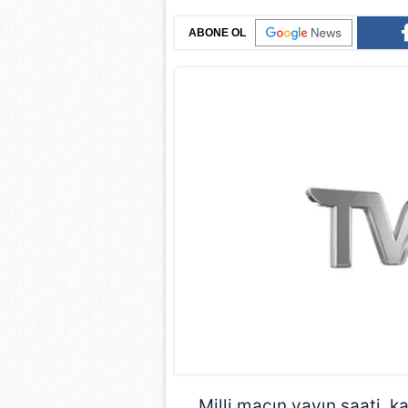
ABONE OL
Milli maçın yayın saati, ka