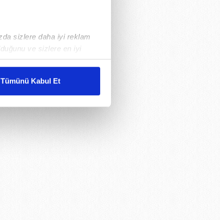
ızda sizlere daha iyi reklam
duğunu ve sizlere en iyi
liyetlerimizi karşılamak
Tümünü Kabul Et
ar gösterilmeyecektir."
çerezler kullanılmaktadır. Bu
u hizmetlerinin sunulması
i ve sizlere yönelik
nılacaktır.
kin detaylı bilgi için Ayarlar
ak ve sitemizde ilgili