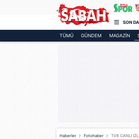
SON DA
TÜMÜ
GÜNDEM
MAGAZİN
Türkiye'nin en iyi haber sitesi
Haberler
Fotohaber
TV8 CANLI İZLE 