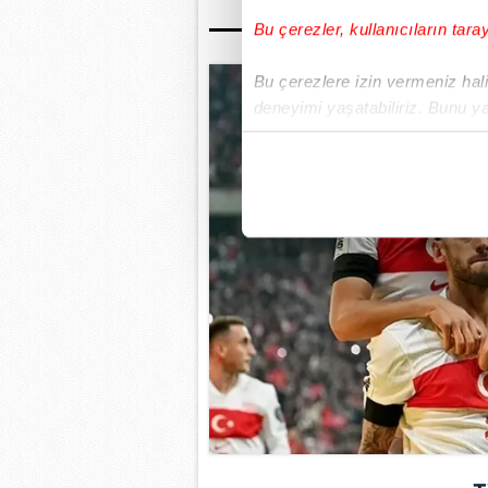
Bu çerezler, kullanıcıların tara
Bu çerezlere izin vermeniz halin
deneyimi yaşatabiliriz. Bunu y
içerikleri sunabilmek adına el
noktasında tek gelir kalemimiz 
Her halükârda, kullanıcılar, bu 
Sizlere daha iyi bir hizmet sun
çerezler vasıtasıyla çeşitli kiş
amacıyla kullanılmaktadır. Diğer
reklam/pazarlama faaliyetlerinin
Çerezlere ilişkin tercihlerinizi 
butonuna tıklayabilir,
Çerez Bi
6698 sayılı Kişisel Verilerin 