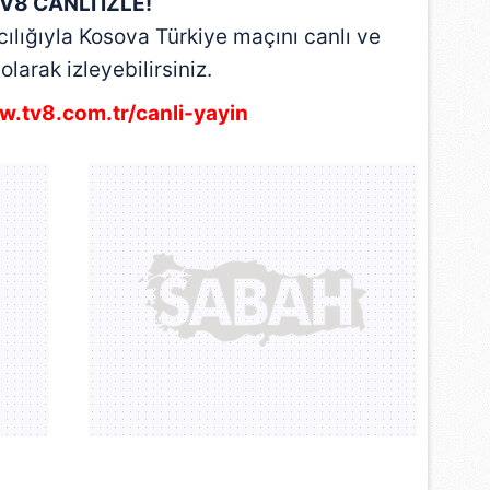
V8 CANLI İZLE!
 çerezlerle ilgili bilgi almak için lütfen
tıklayınız
.
cılığıyla Kosova
Türkiye
maçını canlı ve
 olarak izleyebilirsiniz.
w.tv8.com.tr/canli-yayin