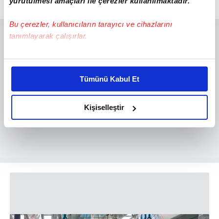
yürütülmesi amaçları ile çerezler kullanılmaktadır.
Bu çerezler, kullanıcıların tarayıcı ve cihazlarını
tanımlayarak çalışırlar.
Bu çerezlere izin vermeniz halinde sizlere özel
kişiselleştirilmiş reklamlar sunabilir, sayfalarımızda sizlere
Tümünü Kabul Et
daha iyi reklam deneyimi yaşatabiliriz. Bunu yaparken
amacımızın size daha iyi bir reklam deneyimi sunmak
olduğunu ve sizlere en iyi içerikleri sunabilmek adına
Kişiselleştir
elimizden gelen çabayı gösterdiğimizi ve bu noktada,
reklamların maliyetlerimizi karşılamak noktasında tek gelir
kalemimiz olduğunu sizlere hatırlatmak isteriz.
Her halükârda, kullanıcılar, bu çerezlere izin vermedikleri
takdirde, kullanıcılara hedefli reklamlar
gösterilmeyecektir."
Sizlere daha iyi bir hizmet sunabilmek için İnternet