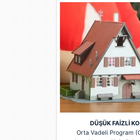
mevzuata uygun olarak kullanılan
DÜŞÜK FAİZLİ K
Orta Vadeli Program
(O