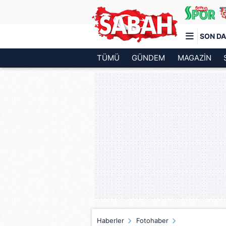
SON DA
TÜMÜ
GÜNDEM
MAGAZİN
Türkiye'nin en iyi haber sitesi
Haberler
Fotohaber