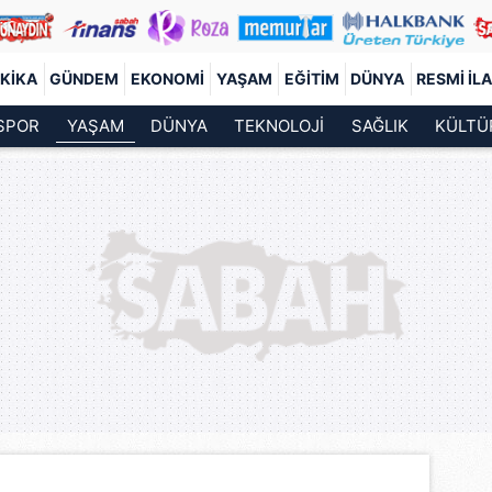
KIKA
GÜNDEM
EKONOMI
YAŞAM
EĞITIM
DÜNYA
RESMI İL
SPOR
YAŞAM
DÜNYA
TEKNOLOJİ
SAĞLIK
KÜLTÜ