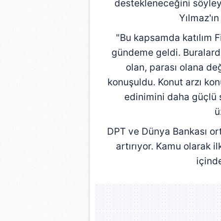
destekleneceğini söyle
Yılmaz
'ı
"Bu kapsamda katılım Fi
gündeme geldi. Buralarda 
olan, parası olana deği
konuşuldu. Konut arzı kon
edinimini daha güçlü
ü
DPT ve Dünya Bankası orta
artırıyor. Kamu olarak i
içind