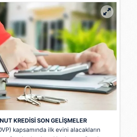
 çerezlerle ilgili bilgi almak için lütfen
tıklayınız
.
ONUT KREDİSİ SON GELİŞMELER
VP) kapsamında ilk evini alacakların