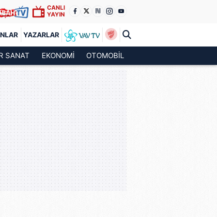
CANLI
YAYIN
ANLAR
YAZARLAR
R SANAT
EKONOMİ
OTOMOBİL