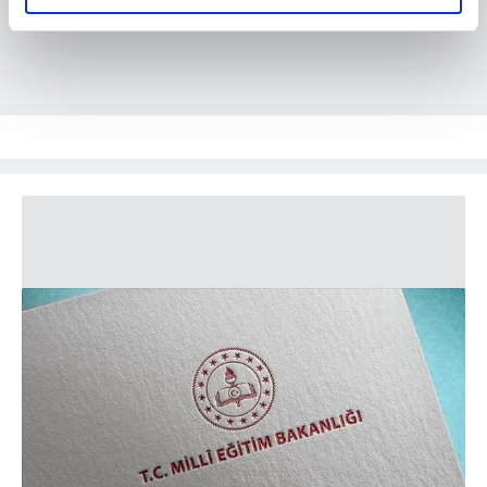
elimizden gelen çabayı gösterdiğimizi ve bu noktada,
reklamların maliyetlerimizi karşılamak noktasında tek gelir
kalemimiz olduğunu sizlere hatırlatmak isteriz.
Her halükârda, kullanıcılar, bu çerezlere izin vermedikleri
takdirde, kullanıcılara hedefli reklamlar
gösterilmeyecektir."
Sizlere daha iyi bir hizmet sunabilmek için İnternet
Sitemizde kendimize ve üçüncü kişilere ait çerezler
kullanılmaktadır. Bu çerezler vasıtasıyla çeşitli kişisel
verileriniz işlenmekte olup gerekli olan çerezler bilgi
toplumu hizmetlerinin sunulması amacıyla
kullanılmaktadır. Diğer çerezler, sitemizin daha işlevsel
kılınması ve kişiselleştirilmesi ve sizlere yönelik
reklam/pazarlama faaliyetlerinin yapılması, amaçlarıyla
sınırlı olarak açık rızanız dahilinde kullanılacaktır.
Çerezlere ilişkin tercihlerinizi aşağıda yer alan panel