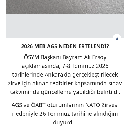
vasıtasıyla belirleyebilirsiniz. Çerezlere ilişkin detaylı bilgi
için Ayarlar butonuna tıklayabilir,
Çerez Bilgilendirme
Metnimizi
ziyaret edebilirsiniz.
6698 sayılı Kişisel Verilerin Korunması Kanunu uyarınca
3
hazırlanmış Aydınlatma Metnimizi okumak ve sitemizde
2026 MEB AGS NEDEN ERTELENDİ?
ilgili mevzuata uygun olarak kullanılan çerezlerle ilgili bilgi
almak için lütfen
tıklayınız
.
ÖSYM Başkanı Bayram Ali Ersoy
açıklamasında, 7-8 Temmuz 2026
tarihlerinde Ankara'da gerçekleştirilecek
zirve için alınan tedbirler kapsamında sınav
takviminde güncelleme yapıldığı belirtildi.
AGS ve ÖABT oturumlarının NATO Zirvesi
nedeniyle 26 Temmuz tarihine alındığını
duyurdu.