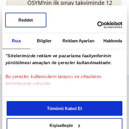
ÖSYM'nin ilk sınav takviminde 12
Temmuz 2026 Pazar günü
yapılacağı açıklanan 2026 MEB-AGS,
Reddet
AGS ve ÖABT oturumlarıyla birlikte
26 Temmuz 2026 Pazar günü
Rıza
Bilgiler
Reklam Ayarları
Hakkında
yapılacak.
"Sitelerimizde reklam ve pazarlama faaliyetlerinin
yürütülmesi amaçları ile çerezler kullanılmaktadır.
Bu çerezler, kullanıcıların tarayıcı ve cihazlarını
tanımlayarak çalışırlar.
Bu çerezlere izin vermeniz halinde sizlere özel
kişiselleştirilmiş reklamlar sunabilir, sayfalarımızda sizlere
Tümünü Kabul Et
daha iyi reklam deneyimi yaşatabiliriz. Bunu yaparken
amacımızın size daha iyi bir reklam deneyimi sunmak
olduğunu ve sizlere en iyi içerikleri sunabilmek adına
Kişiselleştir