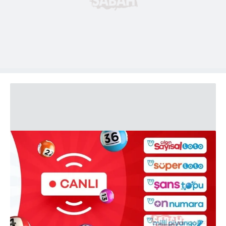
Sitemizde kendimize ve üçüncü kişilere ait çerezler
kullanılmaktadır. Bu çerezler vasıtasıyla çeşitli kişisel
verileriniz işlenmekte olup gerekli olan çerezler bilgi
toplumu hizmetlerinin sunulması amacıyla
kullanılmaktadır. Diğer çerezler, sitemizin daha işlevsel
kılınması ve kişiselleştirilmesi ve sizlere yönelik
reklam/pazarlama faaliyetlerinin yapılması, amaçlarıyla
sınırlı olarak açık rızanız dahilinde kullanılacaktır.
Çerezlere ilişkin tercihlerinizi aşağıda yer alan panel
vasıtasıyla belirleyebilirsiniz. Çerezlere ilişkin detaylı bilgi
için Ayarlar butonuna tıklayabilir,
Çerez Bilgilendirme
Metnimizi
ziyaret edebilirsiniz.
6698 sayılı Kişisel Verilerin Korunması Kanunu uyarınca
hazırlanmış Aydınlatma Metnimizi okumak ve sitemizde
ilgili mevzuata uygun olarak kullanılan çerezlerle ilgili bilgi
almak için lütfen
tıklayınız
.