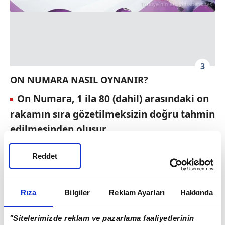
3
ON NUMARA NASIL OYNANIR?
On Numara, 1 ila 80 (dahil) arasındaki on
rakamın sıra gözetilmeksizin doğru tahmin
edilmesinden oluşur.
Bir oyun kombinasyonu, 1 ila 80 (dahil)
Reddet
arasındaki on rakamdan oluşur.
Tek bir oyun kombinasyonunun (kolon)
ücreti 2 TL'dir. Minimum oynama tutarı tek
Rıza
Bilgiler
Reklam Ayarları
Hakkında
bir oyun kombinasyonun (kolon) ücretine
"Sitelerimizde reklam ve pazarlama faaliyetlerinin
eşittir.