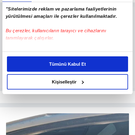
"Sitelerimizde reklam ve pazarlama faaliyetlerinin
yürütülmesi amaçları ile çerezler kullanılmaktadır.
Bu çerezler, kullanıcıların tarayıcı ve cihazlarını
tanımlayarak çalışırlar.
Bu çerezlere izin vermeniz halinde sizlere özel
kişiselleştirilmiş reklamlar sunabilir, sayfalarımızda sizlere
Tümünü Kabul Et
daha iyi reklam deneyimi yaşatabiliriz. Bunu yaparken
amacımızın size daha iyi bir reklam deneyimi sunmak
olduğunu ve sizlere en iyi içerikleri sunabilmek adına
Kişiselleştir
elimizden gelen çabayı gösterdiğimizi ve bu noktada,
reklamların maliyetlerimizi karşılamak noktasında tek gelir
kalemimiz olduğunu sizlere hatırlatmak isteriz.
Her halükârda, kullanıcılar, bu çerezlere izin vermedikleri
takdirde, kullanıcılara hedefli reklamlar
gösterilmeyecektir."