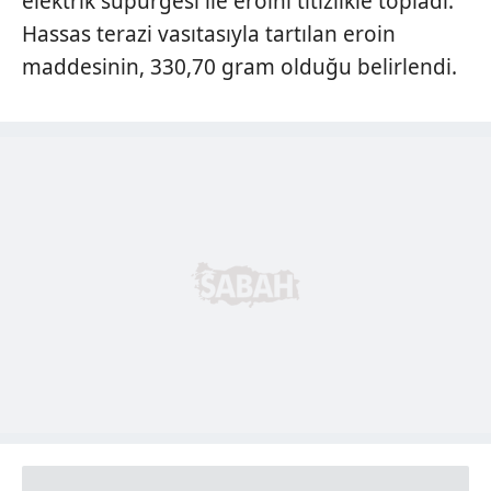
elektrik süpürgesi ile eroini titizlikle topladı.
almak için lütfen
tıklayınız
.
Hassas terazi vasıtasıyla tartılan eroin
maddesinin, 330,70 gram olduğu belirlendi.