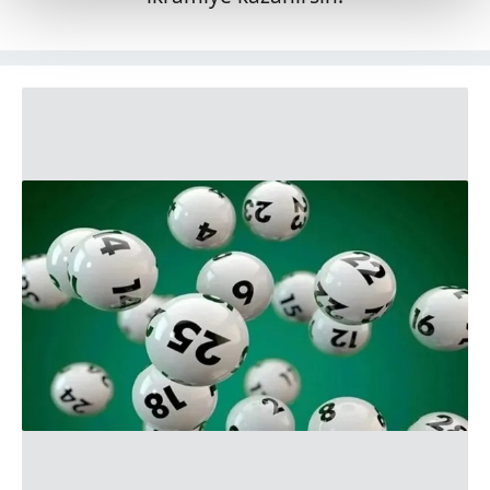
Her halükârda, kullanıcılar, bu çerezlere izin vermedikleri
takdirde, kullanıcılara hedefli reklamlar
gösterilmeyecektir."
Sizlere daha iyi bir hizmet sunabilmek için İnternet
Sitemizde kendimize ve üçüncü kişilere ait çerezler
kullanılmaktadır. Bu çerezler vasıtasıyla çeşitli kişisel
verileriniz işlenmekte olup gerekli olan çerezler bilgi
toplumu hizmetlerinin sunulması amacıyla
kullanılmaktadır. Diğer çerezler, sitemizin daha işlevsel
kılınması ve kişiselleştirilmesi ve sizlere yönelik
reklam/pazarlama faaliyetlerinin yapılması, amaçlarıyla
sınırlı olarak açık rızanız dahilinde kullanılacaktır.
Çerezlere ilişkin tercihlerinizi aşağıda yer alan panel
vasıtasıyla belirleyebilirsiniz. Çerezlere ilişkin detaylı bilgi
için Ayarlar butonuna tıklayabilir,
Çerez Bilgilendirme