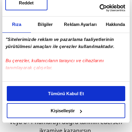
Reddet
Sen Seç modunda
, 34 adet Şans Topu
numarası içerisinden ister şanslı 6 numaranı
Rıza
Bilgiler
Reklam Ayarları
Hakkında
sen seçebilir ister Rastgele Tek, Rastgele Çift
seçenekleri ile sisteme seçtirerek kolonunu
"Sitelerimizde reklam ve pazarlama faaliyetlerinin
hızlı oluşturabilirsin.
yürütülmesi amaçları ile çerezler kullanılmaktadır.
Sistem Oyunu modunda
, en az 7 en çok 24
Bu çerezler, kullanıcıların tarayıcı ve cihazlarını
adet Şans Topu numarası seçerek sistem
tanımlayarak çalışırlar.
tarafından oluşturulan tüm farklı kolon
kombinasyonlarıyla şansını daha da
Bu çerezlere izin vermeniz halinde sizlere özel
kişiselleştirilmiş reklamlar sunabilir, sayfalarımızda sizlere
arttırabilirsin.
Tümünü Kabul Et
daha iyi reklam deneyimi yaşatabiliriz. Bunu yaparken
Oynadığın her kolon çekilişte çıkan
amacımızın size daha iyi bir reklam deneyimi sunmak
olduğunu ve sizlere en iyi içerikleri sunabilmek adına
Kişiselleştir
numaralardan 5+1, 5, 4+1, 4, 3+1, 3, 2+1, 1+1
elimizden gelen çabayı gösterdiğimizi ve bu noktada,
veya 0+1 numarayı doğru tahmin edersen
reklamların maliyetlerimizi karşılamak noktasında tek gelir
ikramiye kazanırsın.
kalemimiz olduğunu sizlere hatırlatmak isteriz.