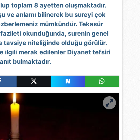
olup toplam 8 ayetten oluşmaktadır.
u ve anlamı bilinerek bu sureyi çok
e ezberlemeniz mümkündür. Tekasür
 fazileti okunduğunda, surenin genel
tavsiye niteliğinde olduğu görülür.
 ilgili merak edilenler Diyanet tefsiri
yanıt bulmaktadır.