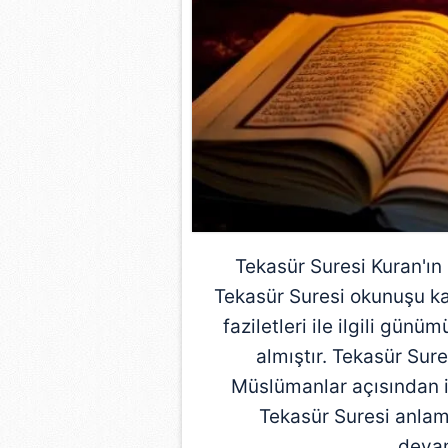
Tekasür Suresi Kuran'ın 
Tekasür Suresi okunuşu ka
faziletleri ile ilgili gün
almıştır. Tekasür Sur
Müslümanlar açısından if
Tekasür Suresi anlamı 
devam