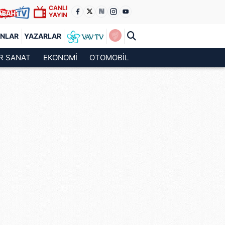
CANLI
YAYIN
ANLAR
YAZARLAR
R SANAT
EKONOMİ
OTOMOBİL