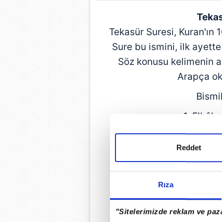
Teka
Tekasür Suresi, Kuran'ın 
Sure bu ismini, ilk ayett
Söz konusu kelimenin a
Arapça ok
Bismi
1. Elhâk
2. Hattâ zu
3. Kellâ s
Reddet
4. Summe kell
5. Kellâ lev t
Rıza
6. Le te
7. Summe le ter
"Sitelerimizde reklam ve paza
8. Summe le tus'el