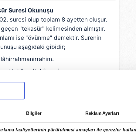
sür Suresi Okunuşu
102. suresi olup toplam 8 ayetten oluşur.
e geçen "tekasür" kelimesinden almıştır.
nlamı ise "övünme" demektir. Surenin
unuşu aşağıdaki gibidir;
llâhirrahmanirrahim.
umut tekâsur(tekâsuru).
rtumul mekâbir(mekâbira).
evfe ta'lemûn(ta'lemûne).
â sevfe ta'lemûn(ta'lemûne).
a'lemûne ilmel yakîn(yakîni).
Bilgiler
Reklam Ayarları
ravunnel cahîm(cahîme).
avunnehâ aynel yakîn(yakîni).
rlama faaliyetlerinin yürütülmesi amaçları ile çerezler kullan
unne yevmeizin anin naîm(naîmi).