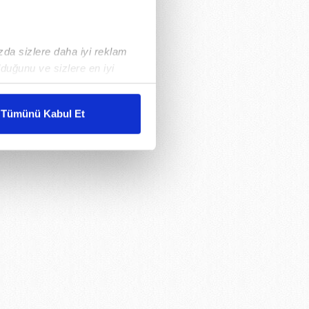
ızda sizlere daha iyi reklam
duğunu ve sizlere en iyi
liyetlerimizi karşılamak
Tümünü Kabul Et
ar gösterilmeyecektir."
çerezler kullanılmaktadır. Bu
u hizmetlerinin sunulması
i ve sizlere yönelik
nılacaktır.
kin detaylı bilgi için Ayarlar
ak ve sitemizde ilgili