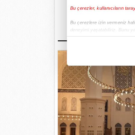
Bu çerezler, kullanıcıların tara
GÜNÜN EN ÖN
Bu çerezlere izin vermeniz halin
deneyimi yaşatabiliriz. Bunu y
içerikleri sunabilmek adına el
noktasında tek gelir kalemimiz 
Her halükârda, kullanıcılar, bu 
Sizlere daha iyi bir hizmet sun
çerezler vasıtasıyla çeşitli kiş
amacıyla kullanılmaktadır. Diğer
reklam/pazarlama faaliyetlerinin
Çerezlere ilişkin tercihlerinizi 
butonuna tıklayabilir,
Çerez Bi
6698 sayılı Kişisel Verilerin 