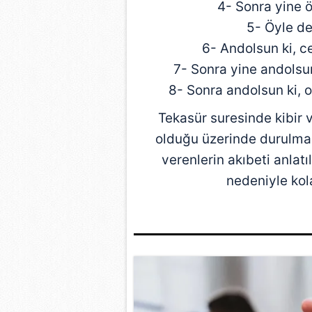
4- Sonra yine öy
5- Öyle değ
6- Andolsun ki, 
7- Sonra yine andolsun
8- Sonra andolsun ki, 
Tekasür suresinde kibir 
olduğu üzerinde durulma
verenlerin akıbeti anlat
nedeniyle kola