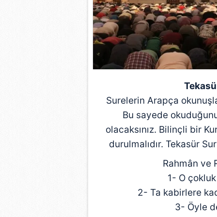
mevzuata uygun olarak kullanılan
Tekasür
Surelerin Arapça okunuşla
Bu sayede okuduğunuz 
olacaksınız. Bilinçli bir K
durulmalıdır. Tekasür Sur
Rahmân ve Ra
1- O çokluk
2- Ta kabirlere ka
3- Öyle de