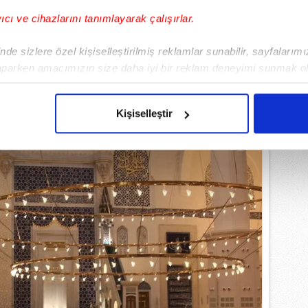
yıcı ve cihazlarını tanımlayarak çalışırlar.
EMLİ MANŞETLERİ İÇİN TIKLAYIN
de sizlere özel kişiselleştirilmiş reklamlar sunabilir, sayfalarım
aparken amacımızın size daha iyi bir reklam deneyimi sunmak ol
imizden gelen çabayı gösterdiğimizi ve bu noktada, reklamların ma
olduğunu sizlere hatırlatmak isteriz.
Kişiselleştir
çerezlere izin vermedikleri takdirde, kullanıcılara hedefli reklaml
abilmek için İnternet Sitemizde kendimize ve üçüncü kişilere ait 
isel verileriniz işlenmekte olup gerekli olan çerezler bilgi toplum
 çerezler, sitemizin daha işlevsel kılınması ve kişiselleştirilmes
 yapılması, amaçlarıyla sınırlı olarak açık rızanız dahilinde kulla
aşağıda yer alan panel vasıtasıyla belirleyebilirsiniz. Çerezlere iliş
lgilendirme Metnimizi
ziyaret edebilirsiniz.
Korunması Kanunu uyarınca hazırlanmış Aydınlatma Metnimizi okum