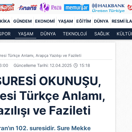
KIKA
GÜNDEM
EKONOMI
YAŞAM
EĞITIM
DÜNYA
RESMI İL
SPOR
YAŞAM
DÜNYA
TEKNOLOJİ
SAĞLIK
KÜLTÜ
 Türkçe Anlamı, Arapça Yazılışı ve Fazileti
6:00
Güncelleme Tarihi: 12.04.2025
15:18
SURESİ OKUNUŞU,
esi Türkçe Anlamı,
ılışı ve Fazileti
an'ın 102. suresidir. Sure Mekke