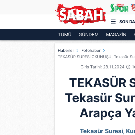
SON DA
TÜMÜ
GÜNDEM
MAGAZİN
Türkiye'nin en iyi haber sitesi
Haberler
Fotohaber
TEKASÜR SURESİ OKUNUŞU, Tekasür Suresi
Giriş Tarihi: 28.11.2024
1
TEKASÜR 
Tekasür Sur
Arapça Yaz
Tekasür Suresi, Kur