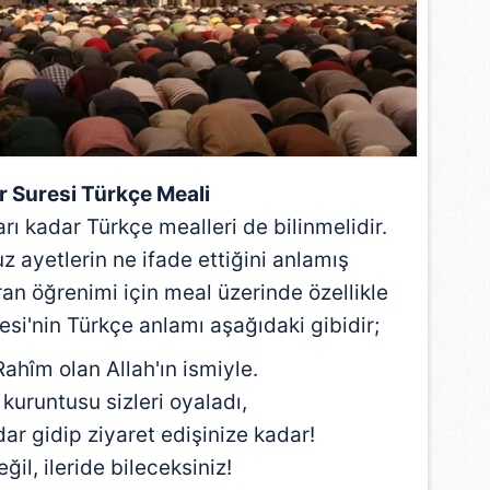
 çerezlerle ilgili bilgi almak için lütfen
tıklayınız
.
 Suresi Türkçe Meali
rı kadar Türkçe mealleri de bilinmelidir.
ayetlerin ne ifade ettiğini anlamış
uran öğrenimi için meal üzerinde özellikle
esi'nin Türkçe anlamı aşağıdaki gibidir;
hîm olan Allah'ın ismiyle.
 kuruntusu sizleri oyaladı,
dar gidip ziyaret edişinize kadar!
ğil, ileride bileceksiniz!