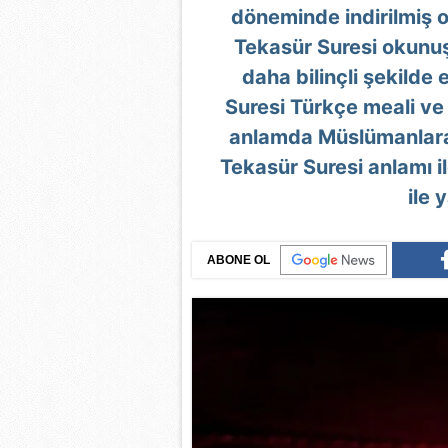
döneminde indirilmiş 
Tekasür Suresi okunuş
daha bilinçli şekild
Suresi Türkçe meali ve
anlamda Müslümanlara 
Tekasür Suresi anlamı ile
ile 
ABONE OL