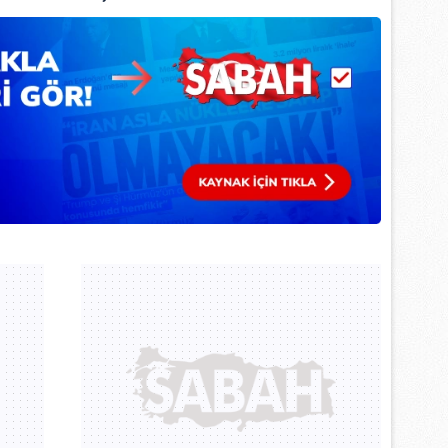
 çerezlerle ilgili bilgi almak için lütfen
tıklayınız
.