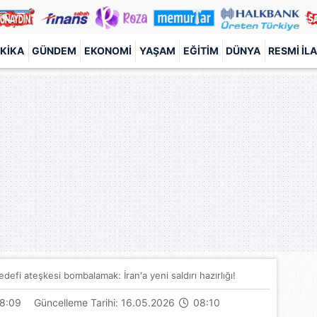
KIKA
GÜNDEM
EKONOMI
YAŞAM
EĞITIM
DÜNYA
RESMI İL
 hedefi ateşkesi bombalamak: İran'a yeni saldırı hazırlığı!
8:09
Güncelleme Tarihi: 16.05.2026
08:10