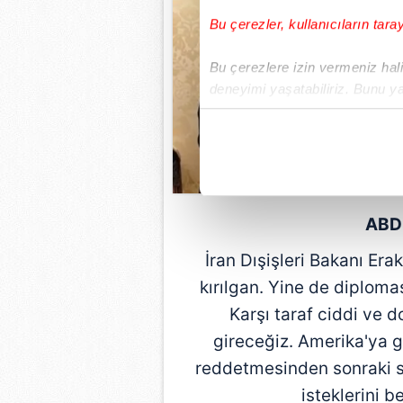
Bu çerezler, kullanıcıların tara
Bu çerezlere izin vermeniz halin
deneyimi yaşatabiliriz. Bunu y
içerikleri sunabilmek adına el
noktasında tek gelir kalemimiz 
Her halükârda, kullanıcılar, bu 
Sizlere daha iyi bir hizmet sun
ABD
çerezler vasıtasıyla çeşitli kiş
İran Dışişleri Bakanı Er
amacıyla kullanılmaktadır. Diğer
reklam/pazarlama faaliyetlerinin
kırılgan. Yine de diploma
Karşı taraf ciddi ve
Çerezlere ilişkin tercihlerinizi 
gireceğiz. Amerika'ya g
butonuna tıklayabilir,
Çerez Bi
reddetmesinden sonraki s
6698 sayılı Kişisel Verilerin 
isteklerini b