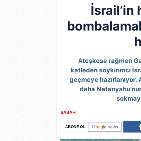
İsrail’i
bombalamak: 
h
Ateşkese rağmen Gaz
katleden soykırımcı İsr
geçmeye hazırlanıyor. 
daha Netanyahu'nun
sokmaya
SABAH
ABONE OL