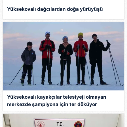
kılınması ve kişiselleştirilmesi ve sizlere yönelik
Yüksekovalı dağcılardan doğa yürüyüşü
reklam/pazarlama faaliyetlerinin yapılması, amaçlarıyla
sınırlı olarak açık rızanız dahilinde kullanılacaktır.
Çerezlere ilişkin tercihlerinizi aşağıda yer alan panel
vasıtasıyla belirleyebilirsiniz. Çerezlere ilişkin detaylı bilgi
için Ayarlar butonuna tıklayabilir,
Çerez Bilgilendirme
Metnimizi
ziyaret edebilirsiniz.
6698 sayılı Kişisel Verilerin Korunması Kanunu uyarınca
hazırlanmış Aydınlatma Metnimizi okumak ve sitemizde
ilgili mevzuata uygun olarak kullanılan çerezlerle ilgili bilgi
almak için lütfen
tıklayınız
.
Yüksekovalı kayakçılar telesiyeji olmayan
merkezde şampiyona için ter döküyor