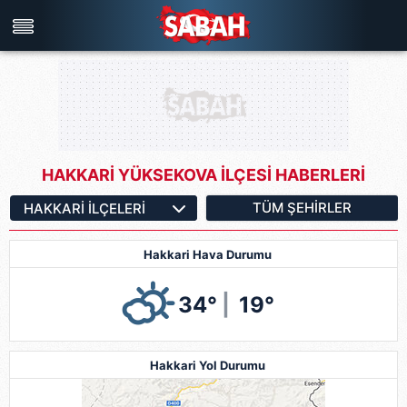
Türkiye'nin en iyi haber sitesi
HAKKARİ YÜKSEKOVA İLÇESİ HABERLERİ
TÜM ŞEHIRLER
Hakkari Hava Durumu
34°
|
19°
Hakkari Yol Durumu