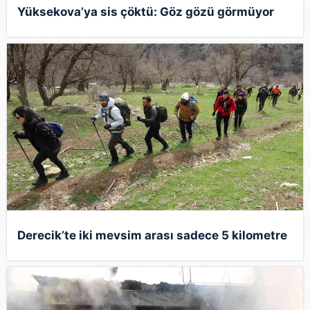
Yüksekova’ya sis çöktü: Göz gözü görmüyor
Derecik’te iki mevsim arası sadece 5 kilometre