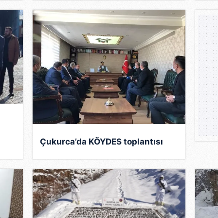
Çukurca’da KÖYDES toplantısı