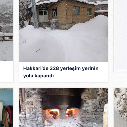
 çerezlerle ilgili bilgi almak için lütfen
tıklayınız
.
Hakkari’de 328 yerleşim yerinin
yolu kapandı