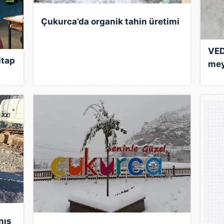
Çukurca’da organik tahin üretimi
VED
itap
mey
nış