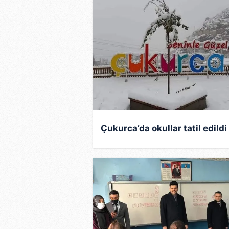
mevzuata uygun olarak kullanılan
Çukurca’da okullar tatil edildi