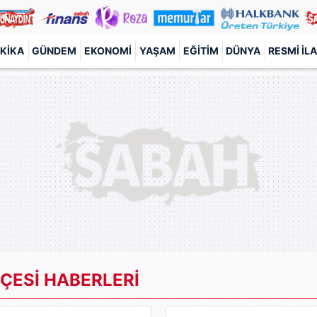
KIKA
GÜNDEM
EKONOMI
YAŞAM
EĞITIM
DÜNYA
RESMI İL
ÇESİ HABERLERİ