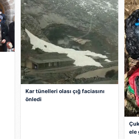
n
Kar tünelleri olası çığ faciasını
önledi
Çuk
ele 