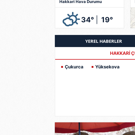
Hakkari Hava Durumu
34°
|
19°
YEREL HABERLER
HAKKARİ Ç
Çukurca
Yüksekova