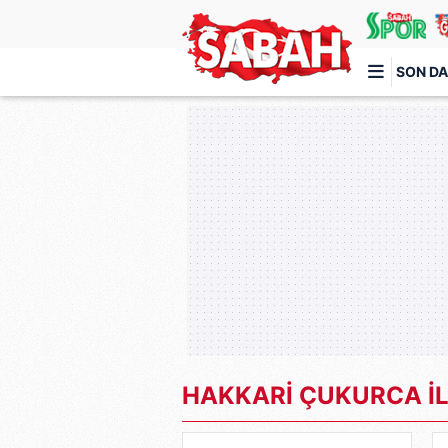
SON DA
Türkiye'nin en iyi haber sitesi
HAKKARİ ÇUKURCA İL