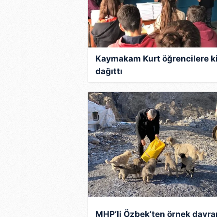
Kaymakam Kurt öğrencilere k
dağıttı
MHP’li Özbek’ten örnek davra