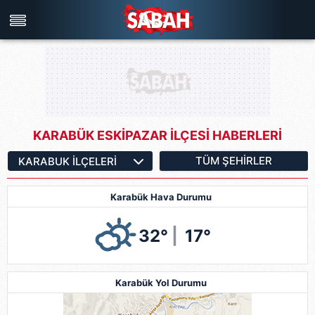
Türkiye'nin en iyi haber sitesi
KARABÜK ESKİPAZAR İLÇESİ HABERLERİ
TÜM ŞEHIRLER
Karabük Hava Durumu
32°
|
17°
Karabük Yol Durumu