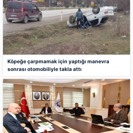
Köpeğe çarpmamak için yaptığı manevra
sonrası otomobiliyle takla attı