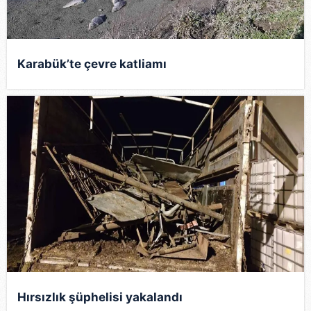
Karabük’te çevre katliamı
Hırsızlık şüphelisi yakalandı