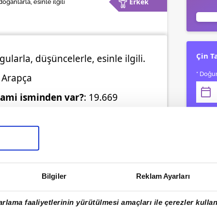
Erkek
doğanlarla, esinle ilgili
Çin T
ularla, düşüncelerle, esinle ilgili.
* Doğum
: Arapça
hami isminden var?
: 19.669
 sıklığı
: Türkiyede her 4.169
* Gebe 
mi.
Bilgiler
Reklam Ayarları
rlama faaliyetlerinin yürütülmesi amaçları ile çerezler kullan
Gebe