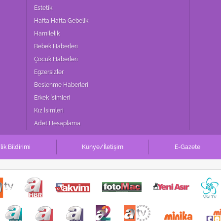
 çerezlerle ilgili bilgi almak için lütfen
tıklayınız
.
Estetik
Hafta Hafta Gebelik
Hamilelik
Bebek Haberleri
Çocuk Haberleri
Egzersizler
Beslenme Haberleri
Erkek İsimleri
Kız İsimleri
Adet Hesaplama
ilik Bildirimi
Künye/İletişim
E-Gazete