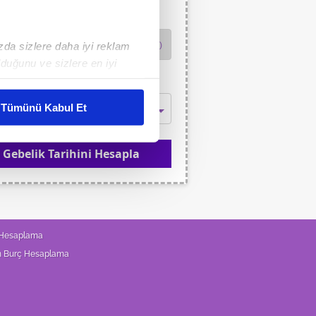
lama Şekli
ızda sizlere daha iyi reklam
duğunu ve sizlere en iyi
liyetlerimizi karşılamak
detin Başlangıç Tarihi
Tümünü Kabul Et
ar gösterilmeyecektir."
Gebelik Tarihini Hesapla
çerezler kullanılmaktadır. Bu
u hizmetlerinin sunulması
i ve sizlere yönelik
nılacaktır.
 Hesaplama
kin detaylı bilgi için Ayarlar
n Burç Hesaplama
ak ve sitemizde ilgili