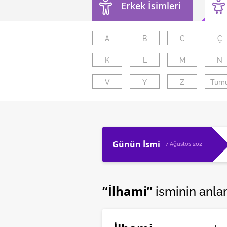
Erkek İsimleri
A
B
C
Ç
K
L
M
N
V
Y
Z
Tüm
Günün İsmi
7 Ağustos 2026
“İlhami”
isminin anla