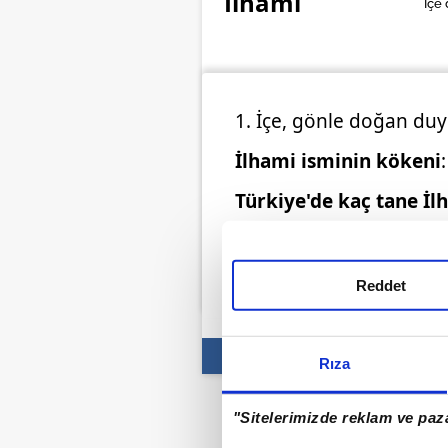
İlhami
İçe 
1. İçe, gönle doğan duyg
İlhami isminin kökeni
Türkiye'de kaç tane İl
İlhami isminin kullanım
kişiden birinin ismi İlha
Reddet
Rıza
"Sitelerimizde reklam ve paza