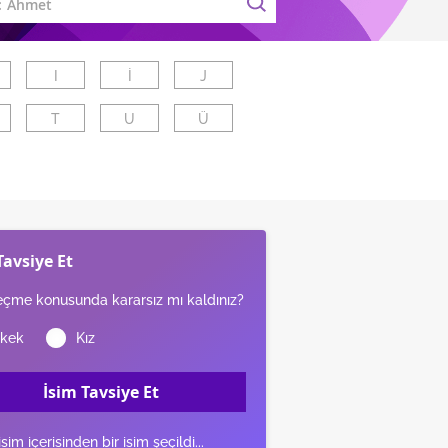
I
İ
J
T
U
Ü
Tavsiye Et
eçme konusunda kararsız mı kaldınız?
İsim Tavsiye Et
isim içerisinden bir isim şeçildi...