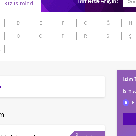
İsimlerde Arayın :
Kız İsimleri
D
E
F
G
Ğ
H
O
Ö
P
R
S
Ş
ü
İsim 
İsim s
mı