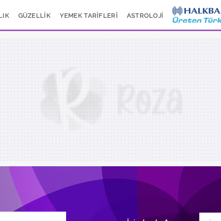
LIK
GÜZELLİK
YEMEK TARİFLERİ
ASTROLOJİ