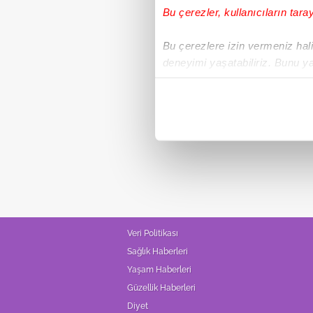
Bu çerezler, kullanıcıların tara
Bu çerezlere izin vermeniz halin
deneyimi yaşatabiliriz. Bunu y
içerikleri sunabilmek adına el
noktasında tek gelir kalemimiz 
Her halükârda, kullanıcılar, bu 
Sizlere daha iyi bir hizmet sun
çerezler vasıtasıyla çeşitli kiş
amacıyla kullanılmaktadır. Diğer
reklam/pazarlama faaliyetlerinin
Veri Politikası
Çerezlere ilişkin tercihlerinizi 
Sağlık Haberleri
butonuna tıklayabilir,
Çerez Bi
Yaşam Haberleri
Güzellik Haberleri
6698 sayılı Kişisel Verilerin 
Diyet