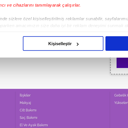
yıcı ve cihazlarını tanımlayarak çalışırlar.
*
Hesap
de sizlere özel kişiselleştirilmiş reklamlar sunabilir, sayfalarım
aparken amacımızın size daha iyi bir reklam deneyimi sunmak ol
imizden gelen çabayı gösterdiğimizi ve bu noktada, reklamların ma
*
Son A
olduğunu sizlere hatırlatmak isteriz.
Kişiselleştir
çerezlere izin vermedikleri takdirde, kullanıcılara hedefli reklaml
abilmek için İnternet Sitemizde kendimize ve üçüncü kişilere ait 
isel verileriniz işlenmekte olup gerekli olan çerezler bilgi toplum
 çerezler, sitemizin daha işlevsel kılınması ve kişiselleştirilmes
 yapılması, amaçlarıyla sınırlı olarak açık rızanız dahilinde kulla
İlişkiler
Gebelik
aşağıda yer alan panel vasıtasıyla belirleyebilirsiniz. Çerezlere iliş
Makyaj
Yüksele
lgilendirme Metnimizi
ziyaret edebilirsiniz.
Cilt Bakımı
Saç Bakımı
Korunması Kanunu uyarınca hazırlanmış Aydınlatma Metnimizi okum
El Ve Ayak Bakımı