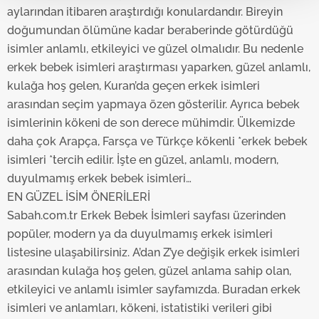
Her halükârda, kullanıcılar, bu çerezlere izin vermedikleri
aylarından itibaren araştırdığı konulardandır. Bireyin
takdirde, kullanıcılara hedefli reklamlar
doğumundan ölümüne kadar beraberinde götürdüğü
gösterilmeyecektir."
isimler anlamlı, etkileyici ve güzel olmalıdır. Bu nedenle
erkek bebek isimleri araştırması yaparken, güzel anlamlı,
Sizlere daha iyi bir hizmet sunabilmek için İnternet
kulağa hoş gelen, Kuran’da geçen erkek isimleri
Sitemizde kendimize ve üçüncü kişilere ait çerezler
arasından seçim yapmaya özen gösterilir. Ayrıca bebek
kullanılmaktadır. Bu çerezler vasıtasıyla çeşitli kişisel
isimlerinin kökeni de son derece mühimdir. Ülkemizde
verileriniz işlenmekte olup gerekli olan çerezler bilgi
daha çok Arapça, Farsça ve Türkçe kökenli *erkek bebek
toplumu hizmetlerinin sunulması amacıyla
isimleri *tercih edilir. İşte en güzel, anlamlı, modern,
kullanılmaktadır. Diğer çerezler, sitemizin daha işlevsel
duyulmamış erkek bebek isimleri…
kılınması ve kişiselleştirilmesi ve sizlere yönelik
reklam/pazarlama faaliyetlerinin yapılması, amaçlarıyla
EN GÜZEL İSİM ÖNERİLERİ
sınırlı olarak açık rızanız dahilinde kullanılacaktır.
Sabah.com.tr Erkek Bebek İsimleri sayfası üzerinden
popüler, modern ya da duyulmamış erkek isimleri
Çerezlere ilişkin tercihlerinizi aşağıda yer alan panel
listesine ulaşabilirsiniz. A’dan Z’ye değişik erkek isimleri
vasıtasıyla belirleyebilirsiniz. Çerezlere ilişkin detaylı bilgi
arasından kulağa hoş gelen, güzel anlama sahip olan,
için Ayarlar butonuna tıklayabilir,
Çerez Bilgilendirme
etkileyici ve anlamlı isimler sayfamızda. Buradan erkek
Metnimizi
ziyaret edebilirsiniz.
isimleri ve anlamları, kökeni, istatistiki verileri gibi