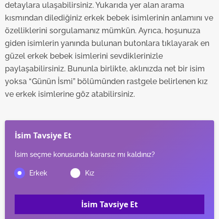
detaylara ulaşabilirsiniz. Yukarıda yer alan arama
6698 sayılı Kişisel Verilerin Korunması Kanunu uyarınca
kısmından dilediğiniz erkek bebek isimlerinin anlamını ve
hazırlanmış Aydınlatma Metnimizi okumak ve sitemizde
özelliklerini sorgulamanız mümkün. Ayrıca, hoşunuza
ilgili mevzuata uygun olarak kullanılan çerezlerle ilgili bilgi
giden isimlerin yanında bulunan butonlara tıklayarak en
almak için lütfen
tıklayınız
.
güzel erkek bebek isimlerini sevdiklerinizle
paylaşabilirsiniz. Bununla birlikte, aklınızda net bir isim
yoksa “Günün İsmi” bölümünden rastgele belirlenen kız
ve erkek isimlerine göz atabilirsiniz.
İsim Tavsiye Et
İsim seçme konusunda kararsız mı kaldınız?
İsim Tavsiye Et