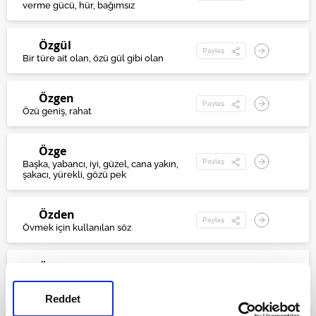
verme gücü, hür, bağımsız
Özgül
Paylaş
Bir türe ait olan, özü gül gibi olan
Özgen
Paylaş
Özü geniş, rahat
Özge
Paylaş
Başka, yabancı, iyi, güzel, cana yakın,
şakacı, yürekli, gözü pek
Özden
Paylaş
Övmek için kullanılan söz
Övünç
Paylaş
Samimi, içten
Reddet