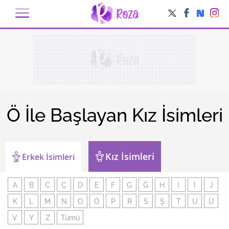
Ö İle Başlayan Kız İsimleri
Kız İsimleri
Erkek İsimleri
A
B
C
Ç
D
E
F
G
Ğ
H
I
İ
J
K
L
M
N
O
Ö
P
R
S
Ş
T
U
Ü
V
Y
Z
Tümü