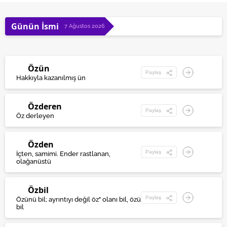
Günün İsmi
7 Ağustos 2026
Özün
Paylaş
Hakkıyla kazanılmış ün
Özderen
Paylaş
Öz derleyen
Özden
Paylaş
İçten, samimi. Ender rastlanan,
olağanüstü
Özbil
Paylaş
Özünü bil; ayrıntıyı değil öz" olanı bil, özü
bil