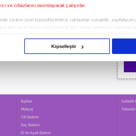
yıcı ve cihazlarını tanımlayarak çalışırlar.
*
Hesap
de sizlere özel kişiselleştirilmiş reklamlar sunabilir, sayfalarım
aparken amacımızın size daha iyi bir reklam deneyimi sunmak ol
imizden gelen çabayı gösterdiğimizi ve bu noktada, reklamların ma
*
Son A
olduğunu sizlere hatırlatmak isteriz.
Kişiselleştir
çerezlere izin vermedikleri takdirde, kullanıcılara hedefli reklaml
abilmek için İnternet Sitemizde kendimize ve üçüncü kişilere ait 
isel verileriniz işlenmekte olup gerekli olan çerezler bilgi toplum
 çerezler, sitemizin daha işlevsel kılınması ve kişiselleştirilmes
 yapılması, amaçlarıyla sınırlı olarak açık rızanız dahilinde kulla
İlişkiler
Gebelik
aşağıda yer alan panel vasıtasıyla belirleyebilirsiniz. Çerezlere iliş
Makyaj
Yüksele
lgilendirme Metnimizi
ziyaret edebilirsiniz.
Cilt Bakımı
Saç Bakımı
Korunması Kanunu uyarınca hazırlanmış Aydınlatma Metnimizi okum
El Ve Ayak Bakımı