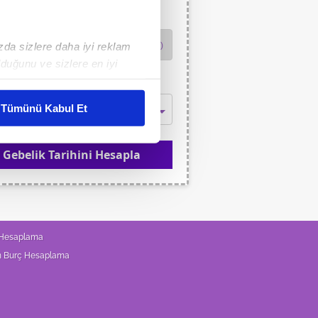
lama Şekli
ızda sizlere daha iyi reklam
duğunu ve sizlere en iyi
liyetlerimizi karşılamak
detin Başlangıç Tarihi
Tümünü Kabul Et
ar gösterilmeyecektir."
Gebelik Tarihini Hesapla
çerezler kullanılmaktadır. Bu
u hizmetlerinin sunulması
i ve sizlere yönelik
nılacaktır.
 Hesaplama
kin detaylı bilgi için Ayarlar
n Burç Hesaplama
ak ve sitemizde ilgili