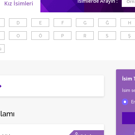
İsimlerde Arayın :
Kız İsimleri
D
E
F
G
Ğ
H
O
Ö
P
R
S
Ş
ü
İsim 
İsim s
nlamı