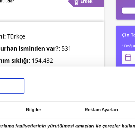
Erkek
rlı lider
Çin T
ni:
Türkçe
* Doğum
ğurhan isminden var?:
531
ım sıklığı:
154.432
* Gebe 
Bilgiler
Reklam Ayarları
rlama faaliyetlerinin yürütülmesi amaçları ile çerezler kullan
Gebe