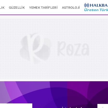
LIK
GÜZELLİK
YEMEK TARİFLERİ
ASTROLOJİ