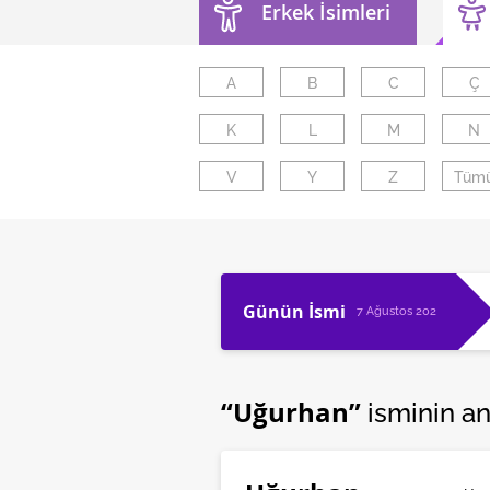
Erkek İsimleri
A
B
C
Ç
K
L
M
N
V
Y
Z
Tüm
Günün İsmi
7 Ağustos 2026
“Uğurhan”
isminin a