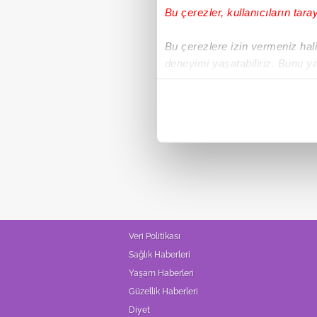
Bu çerezler, kullanıcıların tara
Bu çerezlere izin vermeniz halin
deneyimi yaşatabiliriz. Bunu y
içerikleri sunabilmek adına el
noktasında tek gelir kalemimiz 
Her halükârda, kullanıcılar, bu 
Sizlere daha iyi bir hizmet sun
çerezler vasıtasıyla çeşitli kiş
amacıyla kullanılmaktadır. Diğer
reklam/pazarlama faaliyetlerinin
Veri Politikası
Çerezlere ilişkin tercihlerinizi 
Sağlık Haberleri
butonuna tıklayabilir,
Çerez Bi
Yaşam Haberleri
Güzellik Haberleri
6698 sayılı Kişisel Verilerin 
Diyet