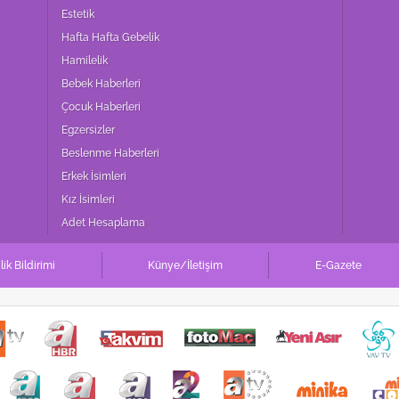
 çerezlerle ilgili bilgi almak için lütfen
tıklayınız
.
Estetik
Hafta Hafta Gebelik
Hamilelik
Bebek Haberleri
Çocuk Haberleri
Egzersizler
Beslenme Haberleri
Erkek İsimleri
Kız İsimleri
Adet Hesaplama
ilik Bildirimi
Künye/İletişim
E-Gazete