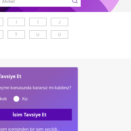
I
İ
J
T
U
Ü
Tavsiye Et
eçme konusunda kararsız mı kaldınız?
İsim Tavsiye Et
isim içerisinden bir isim şeçildi...