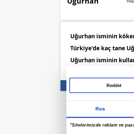
Uğurhan
Hayı
Uğurhan isminin köke
Türkiye'de kaç tane U
Uğurhan isminin kullan
Reddet
Rıza
"Sitelerimizde reklam ve paza