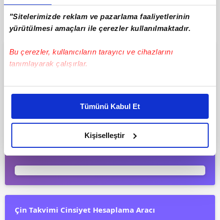
"Sitelerimizde reklam ve pazarlama faaliyetlerinin
yürütülmesi amaçları ile çerezler kullanılmaktadır.
Bu çerezler, kullanıcıların tarayıcı ve cihazlarını
İsim Tavsiye Et
tanımlayarak çalışırlar.
İsim seçme konusunda kararsız mı kaldınız?
Bu çerezlere izin vermeniz halinde sizlere özel
kişiselleştirilmiş reklamlar sunabilir, sayfalarımızda sizlere
Tümünü Kabul Et
daha iyi reklam deneyimi yaşatabiliriz. Bunu yaparken
amacımızın size daha iyi bir reklam deneyimi sunmak
İsim Tavsiye Et
olduğunu ve sizlere en iyi içerikleri sunabilmek adına
Kişiselleştir
elimizden gelen çabayı gösterdiğimizi ve bu noktada,
isim içerisinden bir isim şeçildi...
reklamların maliyetlerimizi karşılamak noktasında tek gelir
kalemimiz olduğunu sizlere hatırlatmak isteriz.
Her halükârda, kullanıcılar, bu çerezlere izin vermedikleri
takdirde, kullanıcılara hedefli reklamlar
Çin Takvimi Cinsiyet Hesaplama Aracı
gösterilmeyecektir."