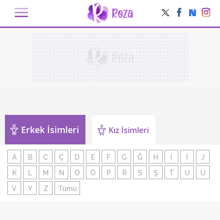
Erkek İsimleri
Kız İsimleri
A
B
C
Ç
D
E
F
G
Ğ
H
I
İ
J
K
L
M
N
O
Ö
P
R
S
Ş
T
U
Ü
V
Y
Z
Tümü