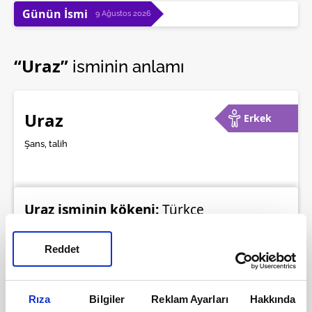
Günün İsmi
9 Ağustos 2026
“Uraz”
isminin anlamı
Uraz
Erkek
Şans, talih
Uraz isminin kökeni:
Türkçe
Türkiye'de kaç tane Uraz isminden var?:
Reddet
773
Uraz isminin kullanım sıklığı:
106.085
Rıza
Bilgiler
Reklam Ayarları
Hakkında