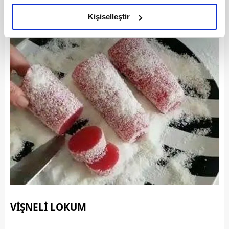
amacımızın size daha iyi bir reklam deneyimi sunmak
olduğunu ve sizlere en iyi içerikleri sunabilmek adına
Kişiselleştir
elimizden gelen çabayı gösterdiğimizi ve bu noktada,
reklamların maliyetlerimizi karşılamak noktasında tek gelir
kalemimiz olduğunu sizlere hatırlatmak isteriz.
Her halükârda, kullanıcılar, bu çerezlere izin vermedikleri
takdirde, kullanıcılara hedefli reklamlar
gösterilmeyecektir."
Sizlere daha iyi bir hizmet sunabilmek için İnternet
Sitemizde kendimize ve üçüncü kişilere ait çerezler
kullanılmaktadır. Bu çerezler vasıtasıyla çeşitli kişisel
verileriniz işlenmekte olup gerekli olan çerezler bilgi
toplumu hizmetlerinin sunulması amacıyla
kullanılmaktadır. Diğer çerezler, sitemizin daha işlevsel
kılınması ve kişiselleştirilmesi ve sizlere yönelik
VİŞNELİ LOKUM
reklam/pazarlama faaliyetlerinin yapılması, amaçlarıyla
sınırlı olarak açık rızanız dahilinde kullanılacaktır.