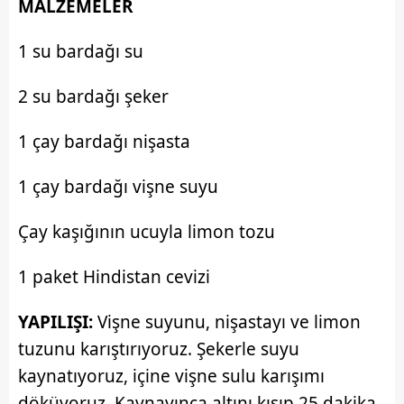
MALZEMELER
Çerezlere ilişkin tercihlerinizi aşağıda yer alan panel
1 su bardağı su
vasıtasıyla belirleyebilirsiniz. Çerezlere ilişkin detaylı bilgi
için Ayarlar butonuna tıklayabilir,
Çerez Bilgilendirme
2 su bardağı şeker
Metnimizi
ziyaret edebilirsiniz.
1 çay bardağı nişasta
6698 sayılı Kişisel Verilerin Korunması Kanunu uyarınca
hazırlanmış Aydınlatma Metnimizi okumak ve sitemizde
1 çay bardağı vişne suyu
ilgili mevzuata uygun olarak kullanılan çerezlerle ilgili bilgi
almak için lütfen
tıklayınız
.
Çay kaşığının ucuyla limon tozu
1 paket Hindistan cevizi
YAPILIŞI:
Vişne suyunu, nişastayı ve limon
tuzunu karıştırıyoruz. Şekerle suyu
kaynatıyoruz, içine vişne sulu karışımı
döküyoruz. Kaynayınca altını kısıp 25 dakika