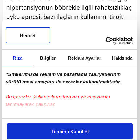
hipertansiyonun böbrekle ilgili rahatsızlıklar,
uyku apnesi, bazı ilaçların kullanımı, tiroit
benzeri hormonal rahatsızlıklar ve obezite ile
yakından bağlantılı olduğunu da belirterek,
Reddet
"İdeal kilonun yüzde 20'sinin üstüne
çıkıldığında yüksek tansiyon riski 8 kat
Rıza
Bilgiler
Reklam Ayarları
Hakkında
artıyor. Bu araştırmalarla da gösterildi" dedi.
"Sitelerimizde reklam ve pazarlama faaliyetlerinin
yürütülmesi amaçları ile çerezler kullanılmaktadır.
Bu çerezler, kullanıcıların tarayıcı ve cihazlarını
tanımlayarak çalışırlar.
Bu çerezlere izin vermeniz halinde sizlere özel
kişiselleştirilmiş reklamlar sunabilir, sayfalarımızda sizlere
Tümünü Kabul Et
daha iyi reklam deneyimi yaşatabiliriz. Bunu yaparken