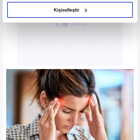
amacımızın size daha iyi bir reklam deneyimi sunmak
olduğunu ve sizlere en iyi içerikleri sunabilmek adına
Kişiselleştir
elimizden gelen çabayı gösterdiğimizi ve bu noktada,
reklamların maliyetlerimizi karşılamak noktasında tek gelir
kalemimiz olduğunu sizlere hatırlatmak isteriz.
Her halükârda, kullanıcılar, bu çerezlere izin vermedikleri
takdirde, kullanıcılara hedefli reklamlar
gösterilmeyecektir."
Sizlere daha iyi bir hizmet sunabilmek için İnternet
Sitemizde kendimize ve üçüncü kişilere ait çerezler
kullanılmaktadır. Bu çerezler vasıtasıyla çeşitli kişisel
verileriniz işlenmekte olup gerekli olan çerezler bilgi
toplumu hizmetlerinin sunulması amacıyla
kullanılmaktadır. Diğer çerezler, sitemizin daha işlevsel
kılınması ve kişiselleştirilmesi ve sizlere yönelik
reklam/pazarlama faaliyetlerinin yapılması, amaçlarıyla
sınırlı olarak açık rızanız dahilinde kullanılacaktır.