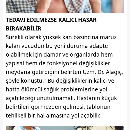
Çerezlere ilişkin tercihlerinizi aşağıda yer alan panel
vasıtasıyla belirleyebilirsiniz. Çerezlere ilişkin detaylı bilgi
TEDAVİ EDİLMEZSE KALICI HASAR
için Ayarlar butonuna tıklayabilir,
Çerez Bilgilendirme
BIRAKABİLİR
Metnimizi
ziyaret edebilirsiniz.
Sürekli olarak yüksek kan basıncına maruz
kalan vücudun bu yeni duruma adapte
6698 sayılı Kişisel Verilerin Korunması Kanunu uyarınca
hazırlanmış Aydınlatma Metnimizi okumak ve sitemizde
olabilmek için damar ve organlarda hem
ilgili mevzuata uygun olarak kullanılan çerezlerle ilgili bilgi
yapısal hem de fonksiyonel değişiklikler
almak için lütfen
tıklayınız
.
meydana getirdiğini belirten Uzm. Dr. Alagiç,
şöyle konuştu: "Bu değişikliklerin kalıcı ve
hatta ölümcül sağlık problemlerine yol
açabileceği unutulmamalı. Hastanın küçük
belirtileri görmezden gelmesi, tablonun
tehlikeli bir hal almasına yol açabilir."