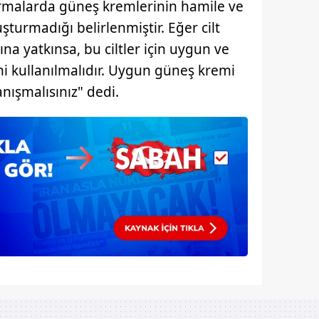
tırmalarda güneş kremlerinin hamile ve
 çerezlerle ilgili bilgi almak için lütfen
tıklayınız
.
uşturmadığı belirlenmiştir. Eğer cilt
ına yatkınsa, bu ciltler için uygun ve
mi kullanılmalıdır. Uygun güneş kremi
nışmalısınız" dedi.