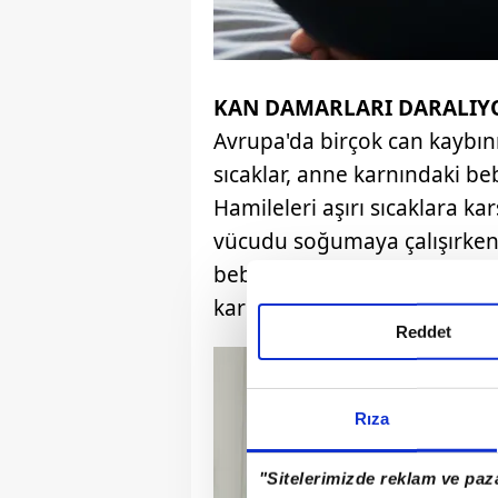
KAN DAMARLARI DARALIY
Avrupa'da birçok can kaybın
sıcaklar, anne karnındaki beb
Hamileleri aşırı sıcaklara ka
vücudu soğumaya çalışırken,
bebeğe giden kan ve besin m
karnındaki bebeği bile etkili
Reddet
Rıza
"Sitelerimizde reklam ve paza