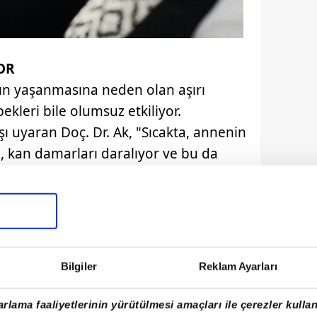
OR
ın yaşanmasına neden olan aşırı
ekleri bile olumsuz etkiliyor.
rşı uyaran Doç. Dr. Ak, "Sıcakta, annenin
 kan damarları daralıyor ve bu da
iktarını azaltıyor. Sıcak çarpması anne
yor" dedi.
Bilgiler
Reklam Ayarları
rlama faaliyetlerinin yürütülmesi amaçları ile çerezler kullan