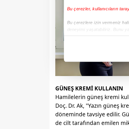
Bu çerezler, kullanıcıların tara
Bu çerezlere izin vermeniz halin
deneyimi yaşatabiliriz. Bunu y
içerikleri sunabilmek adına el
noktasında tek gelir kalemimiz 
Her halükârda, kullanıcılar, bu 
Sizlere daha iyi bir hizmet sun
çerezler vasıtasıyla çeşitli kiş
amacıyla kullanılmaktadır. Diğer
GÜNEŞ KREMİ KULLANIN
reklam/pazarlama faaliyetlerinin
Hamilelerin güneş kremi kul
Doç. Dr. Ak, "Yazın güneş k
Çerezlere ilişkin tercihlerinizi 
butonuna tıklayabilir,
Çerez Bi
döneminde tavsiye edilir. Gün
de cilt tarafından emilen 
6698 sayılı Kişisel Verilerin 