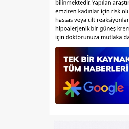
bilinmektedir. Yapılan araş
mevzuata uygun olarak kullanılan
emziren kadınlar için risk ol
hassas veya cilt reaksiyonlar
hipoalerjenik bir güneş kre
için doktorunuza mutlaka da