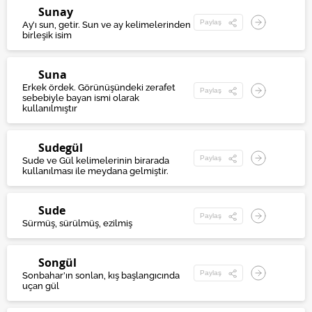
Sunay
Paylaş
Ay’ı sun, getir. Sun ve ay kelimelerinden
birleşik isim
Suna
Erkek ördek. Görünüşündeki zerafet
Paylaş
sebebiyle bayan ismi olarak
kullanılmıştır
Sudegül
Paylaş
Sude ve Gül kelimelerinin birarada
kullanılması ile meydana gelmiştir.
Sude
Paylaş
Sürmüş, sürülmüş, ezilmiş
Songül
Paylaş
Sonbahar’ın sonlan, kış başlangıcında
uçan gül