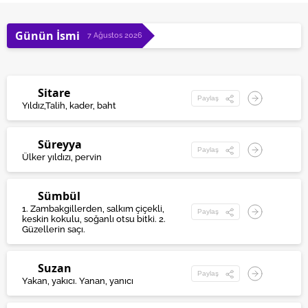
Günün İsmi
7 Ağustos 2026
Sitare
Paylaş
Yıldız,Talih, kader, baht
Süreyya
Paylaş
Ülker yıldızı, pervin
Sümbül
1. Zambakgillerden, salkım çiçekli,
Paylaş
keskin kokulu, soğanlı otsu bitki. 2.
Güzellerin saçı.
Suzan
Paylaş
Yakan, yakıcı. Yanan, yanıcı