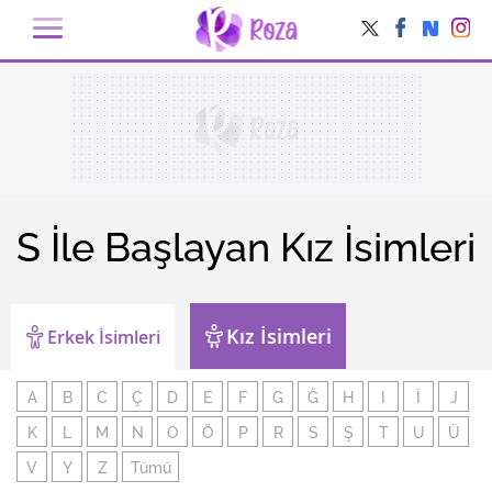
S İle Başlayan Kız İsimleri
Kız İsimleri
Erkek İsimleri
A
B
C
Ç
D
E
F
G
Ğ
H
I
İ
J
K
L
M
N
O
Ö
P
R
S
Ş
T
U
Ü
V
Y
Z
Tümü