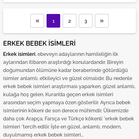
vasıtasıyla belirleyebilirsiniz. Çerezlere ilişkin detaylı bilgi
için Ayarlar butonuna tıklayabilir,
Çerez Bilgilendirme
Metnimizi
ziyaret edebilirsiniz.
1
2
3
6698 sayılı Kişisel Verilerin Korunması Kanunu uyarınca
hazırlanmış Aydınlatma Metnimizi okumak ve sitemizde
ERKEK BEBEK İSİMLERİ
ilgili mevzuata uygun olarak kullanılan çerezlerle ilgili bilgi
Erkek isimleri
, ebeveyn adaylarının hamileliğin ilk
almak için lütfen
tıklayınız
.
aylarından itibaren araştırdığı konulardandır. Bireyin
doğumundan ölümüne kadar beraberinde götürdüğü
isimler anlamlı, etkileyici ve güzel olmalıdır. Bu nedenle
erkek bebek isimleri araştırması yaparken, güzel anlamlı,
kulağa hoş gelen, Kuran’da geçen erkek isimleri
arasından seçim yapmaya özen gösterilir. Ayrıca bebek
isimlerinin kökeni de son derece mühimdir. Ülkemizde
daha çok Arapça, Farsça ve Türkçe kökenli *erkek bebek
isimleri *tercih edilir. İşte en güzel, anlamlı, modern,
duyulmamış erkek bebek isimleri…