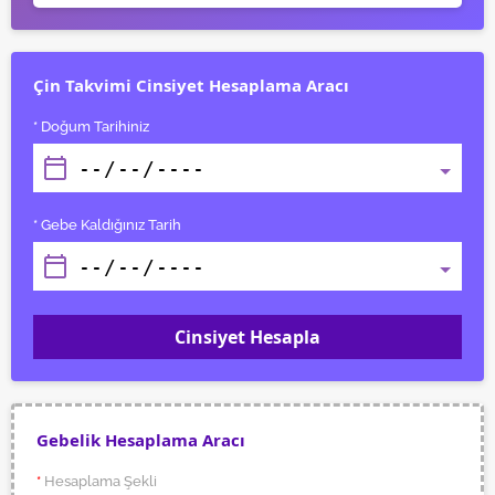
hazırlanmış Aydınlatma Metnimizi okumak ve sitemizde
ilgili mevzuata uygun olarak kullanılan çerezlerle ilgili bilgi
almak için lütfen
tıklayınız
.
Çin Takvimi Cinsiyet Hesaplama Aracı
* Doğum Tarihiniz
* Gebe Kaldığınız Tarih
Cinsiyet Hesapla
Gebelik Hesaplama Aracı
*
Hesaplama Şekli