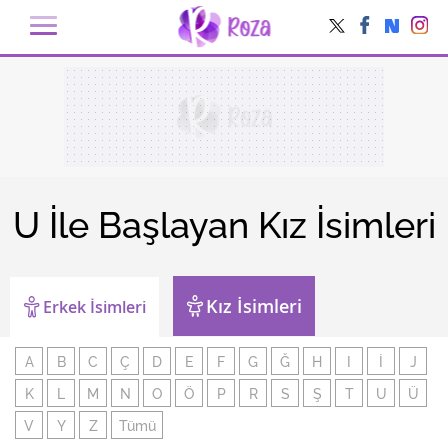
U İle Başlayan Kız İsimleri
Kız İsimleri
Erkek İsimleri
A
B
C
Ç
D
E
F
G
Ğ
H
I
İ
J
K
L
M
N
O
Ö
P
R
S
Ş
T
U
Ü
V
Y
Z
Tümü