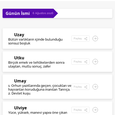
Günün İsmi
6 Ağustos 2026
Uzay
Paylaş
Bütün varlıkların içinde bulunduğu
sonsuz boşluk
Utku
Paylaş
Birçok emek ve tehlikelerden sonra
ulaşılan, mutlu sonuç, zafer
Umay
1. Orhun yazıtlarında geçen, çocukları ve
Paylaş
hayvanları koruduğuna inanılan Tanrıça.
2. Devlet kuşu.
Ulviye
Paylaş
Yüce, yüksek, manevi yapısı öne çıkan