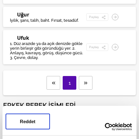
Uğur
Paylaş
İyilik, şans, talih, baht. Fırsat, tesadüf.
Ufuk
1. Düz arazide ya da açık denizde gökle
Paylaş
yerin birleşir gibi göründüğü yer. 2.
Anlayış, kavrayış, görüş, düşünce gücü.
3. Çevre, dolay.
1
ERKEK BEBEK İSİMLERİ
Erkek isimleri
, ebeveyn adaylarının hamileliğin ilk
Reddet
aylarından itibaren araştırdığı konulardandır. Bireyin
doğumundan ölümüne kadar beraberinde götürdüğü