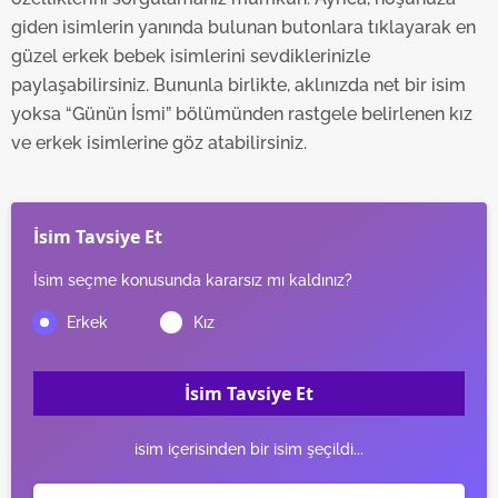
takdirde, kullanıcılara hedefli reklamlar
giden isimlerin yanında bulunan butonlara tıklayarak en
gösterilmeyecektir."
güzel erkek bebek isimlerini sevdiklerinizle
Sizlere daha iyi bir hizmet sunabilmek için İnternet
paylaşabilirsiniz. Bununla birlikte, aklınızda net bir isim
Sitemizde kendimize ve üçüncü kişilere ait çerezler
yoksa “Günün İsmi” bölümünden rastgele belirlenen kız
kullanılmaktadır. Bu çerezler vasıtasıyla çeşitli kişisel
ve erkek isimlerine göz atabilirsiniz.
verileriniz işlenmekte olup gerekli olan çerezler bilgi
toplumu hizmetlerinin sunulması amacıyla
kullanılmaktadır. Diğer çerezler, sitemizin daha işlevsel
İsim Tavsiye Et
kılınması ve kişiselleştirilmesi ve sizlere yönelik
reklam/pazarlama faaliyetlerinin yapılması, amaçlarıyla
İsim seçme konusunda kararsız mı kaldınız?
sınırlı olarak açık rızanız dahilinde kullanılacaktır.
Çerezlere ilişkin tercihlerinizi aşağıda yer alan panel
vasıtasıyla belirleyebilirsiniz. Çerezlere ilişkin detaylı bilgi
İsim Tavsiye Et
için Ayarlar butonuna tıklayabilir,
Çerez Bilgilendirme
Metnimizi
ziyaret edebilirsiniz.
isim içerisinden bir isim şeçildi...
6698 sayılı Kişisel Verilerin Korunması Kanunu uyarınca