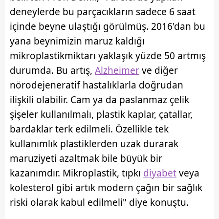
için Ayarlar butonuna tıklayabilir,
Çerez Bilgilendirme
deneylerde bu parçacıkların sadece 6 saat
Metnimizi
ziyaret edebilirsiniz.
içinde beyne ulaştığı görülmüş. 2016'dan bu
6698 sayılı Kişisel Verilerin Korunması Kanunu uyarınca
yana beynimizin maruz kaldığı
hazırlanmış Aydınlatma Metnimizi okumak ve sitemizde
mikroplastikmiktarı yaklaşık yüzde 50 artmış
ilgili mevzuata uygun olarak kullanılan çerezlerle ilgili bilgi
durumda. Bu artış,
Alzheimer
ve diğer
almak için lütfen
tıklayınız
.
nörodejeneratif hastalıklarla doğrudan
ilişkili olabilir. Cam ya da paslanmaz çelik
şişeler kullanılmalı, plastik kaplar, çatallar,
bardaklar terk edilmeli. Özellikle tek
kullanımlık plastiklerden uzak durarak
maruziyeti azaltmak bile büyük bir
kazanımdır. Mikroplastik, tıpkı
diyabet
veya
kolesterol gibi artık modern çağın bir sağlık
riski olarak kabul edilmeli" diye konuştu.