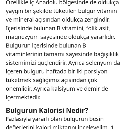
kullanılmaktadır. Bu çerezler vasıtasıyla çeşitli kişisel
Özellikle iç Anadolu bölgesinde de oldukça
verileriniz işlenmekte olup gerekli olan çerezler bilgi
yaygın bir şekilde tüketilen bulgur vitamin
toplumu hizmetlerinin sunulması amacıyla
ve mineral açısından oldukça zengindir.
kullanılmaktadır. Diğer çerezler, sitemizin daha işlevsel
İçerisinde bulunan B vitamini, folik asit,
kılınması ve kişiselleştirilmesi ve sizlere yönelik
reklam/pazarlama faaliyetlerinin yapılması, amaçlarıyla
magnezyum sayesinde oldukça yararlıdır.
sınırlı olarak açık rızanız dahilinde kullanılacaktır.
Bulgurun içerisinde bulunan B
vitaminlerinin tamamı sayesinde bağışıklık
Çerezlere ilişkin tercihlerinizi aşağıda yer alan panel
sistemimizi güçlendirir. Ayrıca selenyum da
vasıtasıyla belirleyebilirsiniz. Çerezlere ilişkin detaylı bilgi
için Ayarlar butonuna tıklayabilir,
Çerez Bilgilendirme
içeren bulguru haftada bir iki porsiyon
Metnimizi
ziyaret edebilirsiniz.
tüketmek sağlığımız açısından çok
önemlidir. Ayrıca kalsiyum ve demir de
6698 sayılı Kişisel Verilerin Korunması Kanunu uyarınca
içermektedir.
hazırlanmış Aydınlatma Metnimizi okumak ve sitemizde
ilgili mevzuata uygun olarak kullanılan çerezlerle ilgili bilgi
Bulgurun Kalorisi Nedir?
almak için lütfen
tıklayınız
.
Fazlasıyla yararlı olan bulgurun besin
değerlerini kalori miktarını inceleyelim. 1