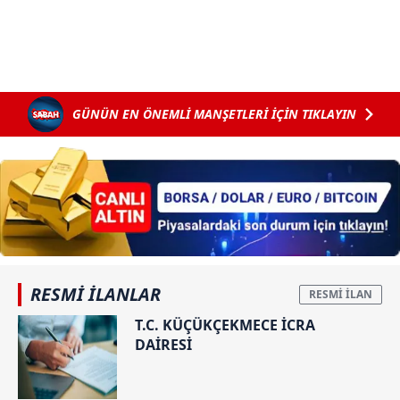
GÜNÜN EN ÖNEMLİ MANŞETLERİ İÇİN TIKLAYIN
RESMİ İLANLAR
T.C. KÜÇÜKÇEKMECE İCRA
DAİRESİ