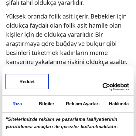
şifalı tahıl oldukça yararlıdır.
Yüksek oranda folik asit içerir. Bebekler için
oldukça faydalı olan folik asit hamile olan
kişiler için de oldukça yararlıdır. Bir
araştırmaya göre buğday ve bulgur gibi
besinleri tüketmek kadınların meme
kanserine yakalanma riskini oldukça azaltır.
Fazlasıyla tokluk hissi sağladığı için kilo
problemi yaşayanlar için de tüketilmesi
Reddet
önerilir.
Düzenli olarak tüketildiğinde bulgurun
Rıza
Bilgiler
Reklam Ayarları
Hakkında
birçok kanser türüne yakalanma riskini
"Sitelerimizde reklam ve pazarlama faaliyetlerinin
azalttığı yapılan araştırmalarda gözlenmiştir.
yürütülmesi amaçları ile çerezler kullanılmaktadır.
Ancak bulgurun nasıl tüketildiği de oldukça