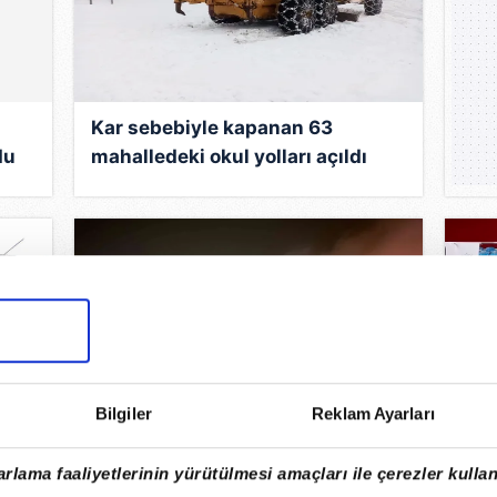
Kar sebebiyle kapanan 63
du
mahalledeki okul yolları açıldı
Bilgiler
Reklam Ayarları
 gün
Sakarya’da kereste fabrikası alev
Büy
rlama faaliyetlerinin yürütülmesi amaçları ile çerezler kullan
alev yandı
baş