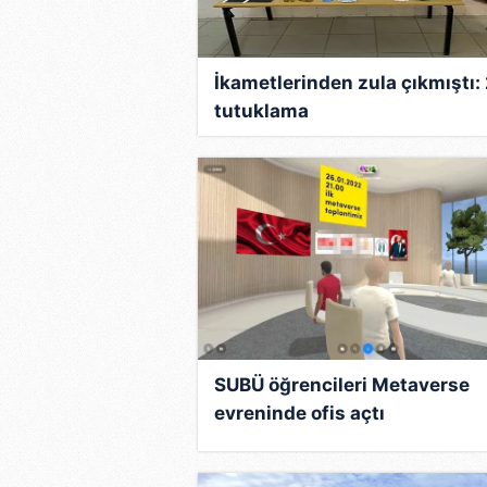
mevzuata uygun olarak kullanılan
İkametlerinden zula çıkmıştı:
tutuklama
SUBÜ öğrencileri Metaverse
evreninde ofis açtı