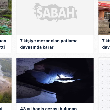
anan
7 kişiye mezar olan patlama
7 k
tti
davasında karar
dav
ki
43 yıl hapis cezası bulunan