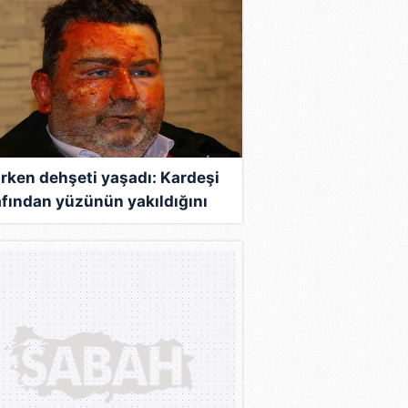
rken dehşeti yaşadı: Kardeşi
afından yüzünün yakıldığını
a etti