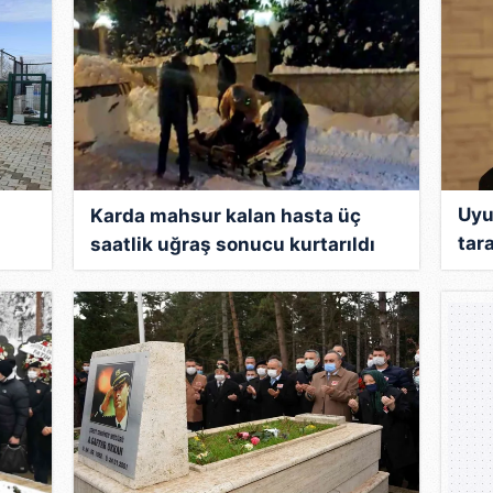
Uyu
Karda mahsur kalan hasta üç
tar
saatlik uğraş sonucu kurtarıldı
iddi