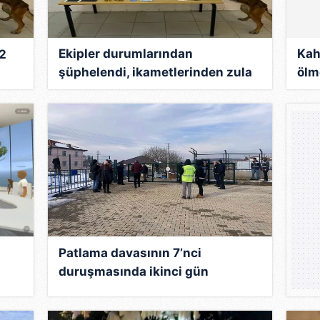
 çerezlerle ilgili bilgi almak için lütfen
tıklayınız
.
Ekipler durumlarından
Kah
 2
şüphelendi, ikametlerinden zula
ölm
çıktı
yar
san
Patlama davasının 7’nci
duruşmasında ikinci gün