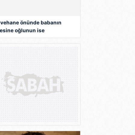
vehane önünde babanın
esine oğlunun ise
alanmasına sebep olan
ığın cezası onandı