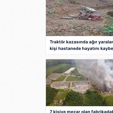
Traktör kazasında ağır yaral
kişi hastanede hayatını kaybe
7 kişiye mezar olan fabrikada