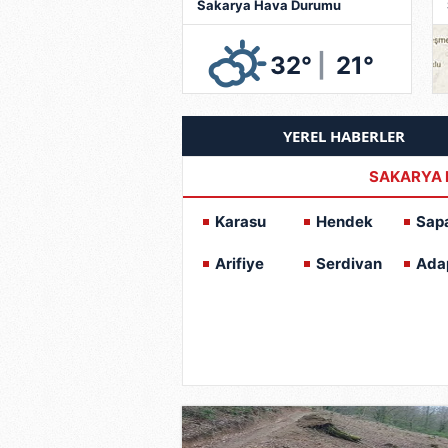
Sakarya Hava Durumu
32°
|
21°
YEREL HABERLER
SAKARYA 
Karasu
Hendek
Sap
Arifiye
Serdivan
Ada