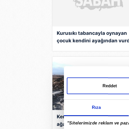
Kurusıkı tabancayla oynayan
çocuk kendini ayağından vur
Reddet
Rıza
Kereste fabrikasındaki hasar
"Sitelerimizde reklam ve paza
ağarınca ortaya çıktı