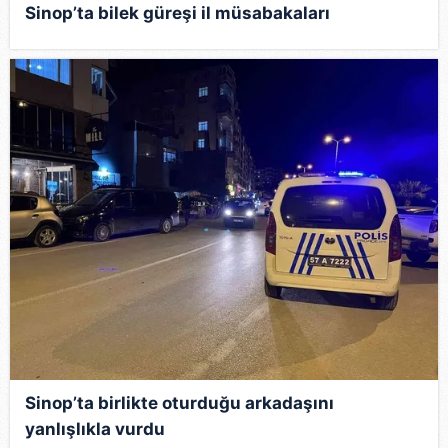
Sinop’ta bilek güreşi il müsabakaları
Metnimizi
ziyaret edebilirsiniz.
6698 sayılı Kişisel Verilerin Korunması Kanunu uyarınca
hazırlanmış Aydınlatma Metnimizi okumak ve sitemizde
ilgili mevzuata uygun olarak kullanılan çerezlerle ilgili bilgi
almak için lütfen
tıklayınız
.
Sinop’ta birlikte oturduğu arkadaşını
yanlışlıkla vurdu