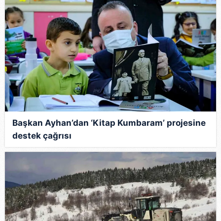
Başkan Ayhan’dan ‘Kitap Kumbaram’ projesine
destek çağrısı