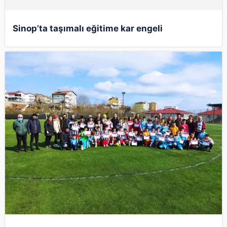
Sinop’ta taşımalı eğitime kar engeli