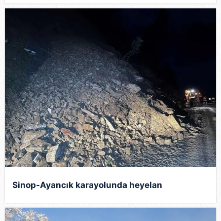
Sinop-Ayancık karayolunda heyelan