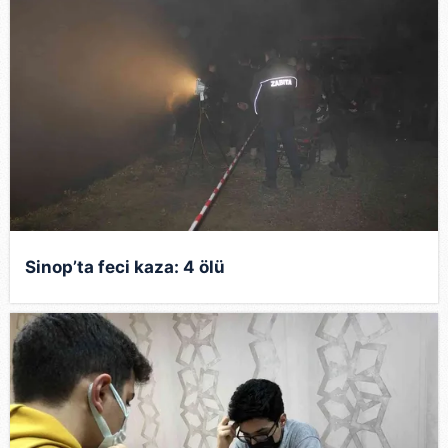
Sinop’ta feci kaza: 4 ölü