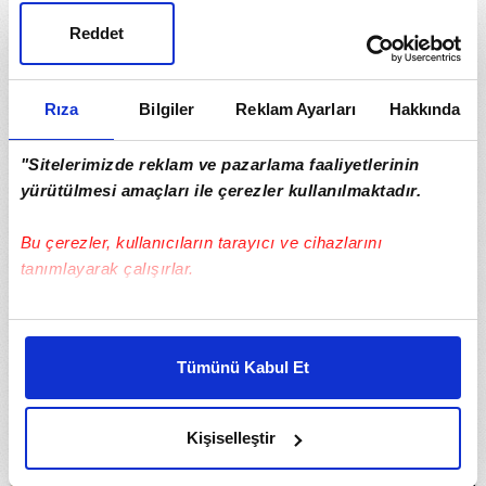
Reddet
Rıza
Bilgiler
Reklam Ayarları
Hakkında
"Sitelerimizde reklam ve pazarlama faaliyetlerinin
yürütülmesi amaçları ile çerezler kullanılmaktadır.
7 ev ve 1 iş yerine girerek hırsızlık yapan
Bu çerezler, kullanıcıların tarayıcı ve cihazlarını
şahıslar yakalandı
tanımlayarak çalışırlar.
Bu çerezlere izin vermeniz halinde sizlere özel
kişiselleştirilmiş reklamlar sunabilir, sayfalarımızda sizlere
Tümünü Kabul Et
daha iyi reklam deneyimi yaşatabiliriz. Bunu yaparken
amacımızın size daha iyi bir reklam deneyimi sunmak
olduğunu ve sizlere en iyi içerikleri sunabilmek adına
Kişiselleştir
elimizden gelen çabayı gösterdiğimizi ve bu noktada,
reklamların maliyetlerimizi karşılamak noktasında tek gelir