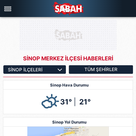
Türkiye'nin en iyi haber sitesi
SİNOP MERKEZ İLÇESİ HABERLERİ
TÜM ŞEHIRLER
Sinop Hava Durumu
31°
|
21°
Sinop Yol Durumu