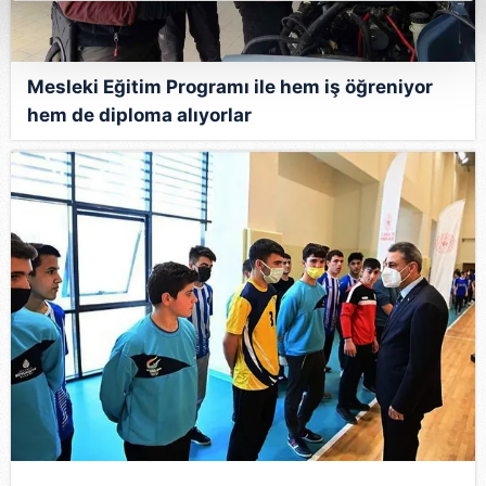
kalemimiz olduğunu sizlere hatırlatmak isteriz.
Her halükârda, kullanıcılar, bu çerezlere izin vermedikleri
Mesleki Eğitim Programı ile hem iş öğreniyor
takdirde, kullanıcılara hedefli reklamlar
hem de diploma alıyorlar
gösterilmeyecektir."
Sizlere daha iyi bir hizmet sunabilmek için İnternet
Sitemizde kendimize ve üçüncü kişilere ait çerezler
kullanılmaktadır. Bu çerezler vasıtasıyla çeşitli kişisel
verileriniz işlenmekte olup gerekli olan çerezler bilgi
toplumu hizmetlerinin sunulması amacıyla
kullanılmaktadır. Diğer çerezler, sitemizin daha işlevsel
kılınması ve kişiselleştirilmesi ve sizlere yönelik
reklam/pazarlama faaliyetlerinin yapılması, amaçlarıyla
sınırlı olarak açık rızanız dahilinde kullanılacaktır.
Çerezlere ilişkin tercihlerinizi aşağıda yer alan panel
vasıtasıyla belirleyebilirsiniz. Çerezlere ilişkin detaylı bilgi
için Ayarlar butonuna tıklayabilir,
Çerez Bilgilendirme