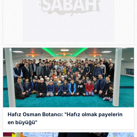
Hafız Osman Botancı: "Hafız olmak payelerin
en büyüğü"