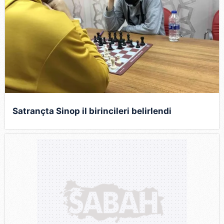
Satrançta Sinop il birincileri belirlendi