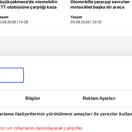
üçükçekmece'de otomobilin
Otomobille çarpışıp savrulan
ETT otobüsüne çarptığı kaza
motosiklet başka bir araca
amerada | Video
çarptı: 2 yaralı
aşam
Yaşam
5.08.2026 | 14:28
05.08.2026 | 22:10
Bilgiler
Reklam Ayarları
rlama faaliyetlerinin yürütülmesi amaçları ile çerezler kullan
yıcı ve cihazlarını tanımlayarak çalışırlar.