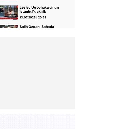
Lesley Ugochukwu'nun
İstanbul'daki ilk
görüntüleri!
09:02
13.07.2026 | 20:58
Salih Özcan: Sahada
savaşacağıma söz
veriyorum
05:51
09.07.2026 | 00:21
Beşiktaş'ın yeni transferi
Alexander Nübel,
İstanbul'da!
00:33
07.07.2026 | 20:21
Beşiktaş'ın yeni transferi
Doğan Alemdar, İstanbul'a
geldi!
01:13
07.07.2026 | 20:03
Trabzonspor'un yeni
transferi Aral Şimşir'den ilk
üçlü!
03:35
07.07.2026 | 19:48
Trabzonspor'un yeni
transferi Aral Şimşir,
Trabzon'da!
04:40
07.07.2026 | 19:47
Beşiktaş Futbol Direktörü
Önder Özen'den transfer