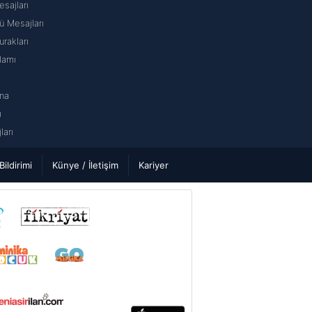
sajları
 Mesajları
rakları
lamı
na
ı
arı
 Bildirimi
Künye / İletişim
Kariyer