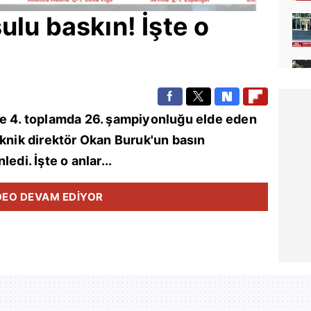
sulu baskın! İşte o
te 4. toplamda 26. şampiyonluğu elde eden
eknik direktör
Okan Buruk
'un basın
edi. İşte o anlar...
DEO DEVAM EDİYOR