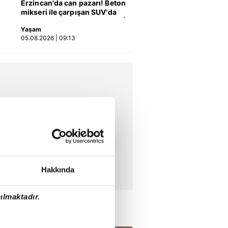
İsmail Yüksek: Çok daha
Erzincan'da can pazarı! Beton
güçlü ve sağlam olmalıyız!
mikseri ile çarpışan SUV'da
02:47
07.06.2026 | 03:31
anne ve kızları ağır yaralandı |
Yaşam
Video
Yunus Akgün'den Dünya
05.08.2026 | 09:13
Kupası sözleri!
01:27
07.06.2026 | 03:15
Hakkında
ılmaktadır.