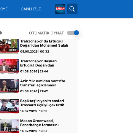
KİYE
CANLI İZLE
ki
OTOMATİK OYNAT
Trabzonspor'da Ertuğrul
Doğan'dan Mohamed Salah
transferi sonrası ilk sözler!
16:40
05.08.2026 | 00:32
Trabzonspor Başkanı
Ertuğrul Doğan'dan
Mohamed Salah
07:49
01.08.2026 | 21:44
açıklaması!
Aziz Yıldırım'dan santrfor
transferi açıklaması!
01:06:41
01.08.2026 | 21:42
Beşiktaş'ın yeni transferi
Trossard üçlüyü çektirdi!
04:59
14.07.2026 | 19:59
Mason Greenwood,
Fenerbahçe formasını
giydi!
05:26
14.07.2026 | 19:57