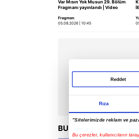
Var Mısın Yok Musun 29. Bölüm
K
Fragmanı yayınlandı | Video
İ
k
Fragman
Y
05.08.2026 | 10:45
0
Reddet
Rıza
"Sitelerimizde reklam ve paza
BU HAFTA
Bu çerezler, kullanıcıların tara