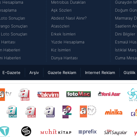
k Hesaplama
Metrobüs Durakları
Günaydın Me
esaplama
Aşk Sözleri
Doğum Günü
Loto Sonuçları
Abdest Nasıl Alınır?
Marmaray Du
iyango Sonuçları
Atasözleri
Saatlerin An
 Loto Sonuçları
Erkek İsimleri
Dini Bilgiler
 Haritası
Yüzde Hesaplama
Esmaül Hüs
n Haberleri
Kız İsimleri
İstiklal Marş
i Haberleri
Dünya Haritası
Cuma Mesajl
E-Gazete
Arşiv
Gazete Reklam
Internet Reklam
Gizlilik