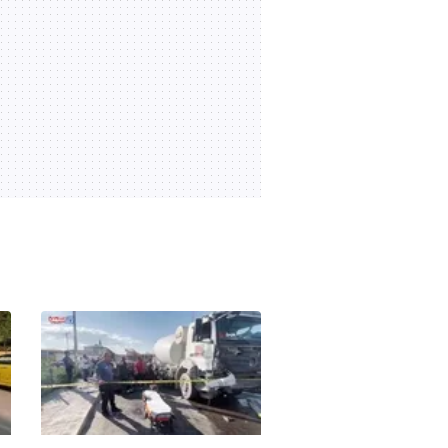
açıklaması!
06:37
28.06.2026 | 18:04
Fırat Aydınus'tan 'Altı Üstü
İstanbul' yorumu | Video
01:05
19.06.2026 | 11:25
Ahmet Çakar'dan 'Altı Üstü
İstanbul' yorumu | Video
00:54
19.06.2026 | 11:23
Aziz Yıldırım destekçileri
zaferi böyle kutladı!
00:18
08.06.2026 | 00:08
Hakan Safi: Aziz Başkanı
tebrik ediyorum!
02:12
08.06.2026 | 00:07
MAÇ ÖZETİ İZLE | Türkiye
2-1 Venezuela
04:34
07.06.2026 | 03:38
Vincenzo Montella:
Kazandığımız için mutluyuz
ama...
02:37
07.06.2026 | 03:33