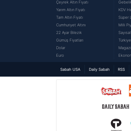
Çeyrek Altın Fiyatı
Gebeli
Yarım Altın Fiyatı
KDV H
Tam Altın Fiyatı
Süper 
Cumhuriyet Altını
Milli P
22 Ayar Bilezik
Sayısal
Gümüş Fiyatları
Türkiye
Dolar
Magazi
Euro
Ekonom
Sabah USA
Daily Sabah
RSS