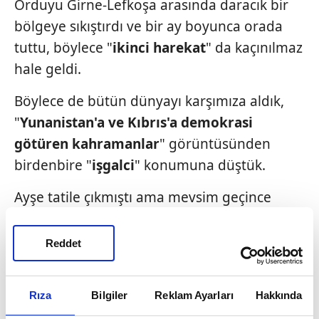
Orduyu Girne-Lefkoşa arasında daracık bir
bölgeye sıkıştırdı ve bir ay boyunca orada
tuttu, böylece "
ikinci harekat
" da kaçınılmaz
hale geldi.
Böylece de bütün dünyayı karşımıza aldık,
"
Yunanistan'a ve Kıbrıs'a
demokrasi
götüren kahramanlar
" görüntüsünden
birdenbire "
işgalci
" konumuna düştük.
Ayşe tatile çıkmıştı ama mevsim geçince
çıkmıştı...
Reddet
Ne büyük adammış vallahi!
Hasan Cemal o zaman ne yazmıştı,
Rıza
Bilgiler
Reklam Ayarları
Hakkında
hatırlamıyorum.