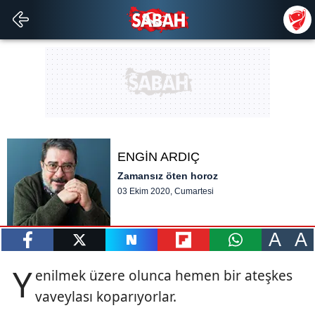
ENGİN ARDIÇ
Zamansız öten horoz
03 Ekim 2020, Cumartesi
A
A
paylaş
tweetle
paylaş
paylaş
paylaş
Y
enilmek üzere olunca hemen bir ateşkes
vaveylası koparıyorlar.