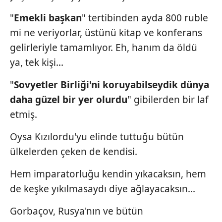
Sizlere daha iyi bir hizmet sunabilmek için İnternet
"
Emekli başkan
" tertibinden ayda 800 ruble
Sitemizde kendimize ve üçüncü kişilere ait çerezler
mi ne veriyorlar, üstünü kitap ve konferans
kullanılmaktadır. Bu çerezler vasıtasıyla çeşitli kişisel
gelirleriyle tamamlıyor. Eh, hanım da öldü
verileriniz işlenmekte olup gerekli olan çerezler bilgi
ya, tek kişi...
toplumu hizmetlerinin sunulması amacıyla
kullanılmaktadır. Diğer çerezler, sitemizin daha işlevsel
"
Sovyetler Birliği'ni koruyabilseydik
dünya
kılınması ve kişiselleştirilmesi ve sizlere yönelik
reklam/pazarlama faaliyetlerinin yapılması, amaçlarıyla
daha güzel bir yer
olurdu
" gibilerden bir laf
sınırlı olarak açık rızanız dahilinde kullanılacaktır.
etmiş.
Çerezlere ilişkin tercihlerinizi aşağıda yer alan panel
Oysa Kızılordu'yu elinde tuttuğu bütün
vasıtasıyla belirleyebilirsiniz. Çerezlere ilişkin detaylı bilgi
ülkelerden çeken de kendisi.
için Ayarlar butonuna tıklayabilir,
Çerez Bilgilendirme
Metnimizi
ziyaret edebilirsiniz.
Hem imparatorluğu kendin yıkacaksın, hem
de keşke yıkılmasaydı diye ağlayacaksın...
6698 sayılı Kişisel Verilerin Korunması Kanunu uyarınca
hazırlanmış Aydınlatma Metnimizi okumak ve sitemizde
Gorbaçov, Rusya'nın ve bütün
ilgili mevzuata uygun olarak kullanılan çerezlerle ilgili bilgi