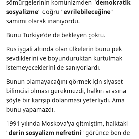
sömürgelerinin komünizmden "
demokratik
almak için lütfen
tıklayınız
.
sosyalizme
" doğru "
evrilebileceğine
"
samimi olarak inanıyordu.
Bunu Türkiye'de de bekleyen çoktu.
Rus işgali altında olan ülkelerin bunu pek
sevdiklerini ve boyunduruktan kurtulmak
istemeyeceklerini de sanıyorlardı.
Bunun olamayacağını görmek için siyaset
bilimcisi olması gerekmezdi, halkın arasına
şöyle bir karışıp dolanması yeterliydi. Ama
bunu yapamazdı.
1991 yılında Moskova'ya gitmiştim, halktaki
"
derin sosyalizm nefretini
" görünce ben de