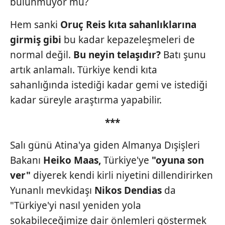
bulunmuyor mu?
sınırlı olarak açık rızanız dahilinde kullanılacaktır.
Hem sanki
Oruç
Reis kıta sahanlıklarına
Çerezlere ilişkin tercihlerinizi aşağıda yer alan panel
vasıtasıyla belirleyebilirsiniz. Çerezlere ilişkin detaylı bilgi
girmiş
gibi
bu kadar kepazeleşmeleri
de
için Ayarlar butonuna tıklayabilir,
Çerez Bilgilendirme
normal
değil.
Bu neyin
telaşıdır?
Batı
şunu
Metnimizi
ziyaret edebilirsiniz.
artık anlamalı. Türkiye kendi kıta
sahanlığında istediği kadar gemi ve istediği
6698 sayılı Kişisel Verilerin Korunması Kanunu uyarınca
hazırlanmış Aydınlatma Metnimizi okumak ve sitemizde
kadar süreyle araştırma yapabilir.
ilgili mevzuata uygun olarak kullanılan çerezlerle ilgili bilgi
***
almak için lütfen
tıklayınız
.
Salı günü Atina'ya giden Almanya Dışişleri
Bakanı
Heiko
Maas,
Türkiye'ye
"oyuna son
ver"
diyerek kendi kirli niyetini dillendirirken
Yunanlı mevkidaşı
Nikos Dendias
da
"Türkiye'yi nasıl yeniden yola
sokabileceğimize dair önlemleri göstermek