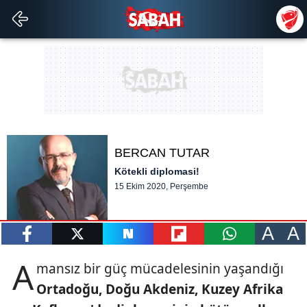
BERCAN TUTAR
Kötekli diplomasi!
15 Ekim 2020, Perşembe
A
A
paylaş
tweetle
paylaş
paylaş
paylaş
A
mansız bir güç mücadelesinin yaşandığı
Ortadoğu,
Doğu Akdeniz, Kuzey
Afrika