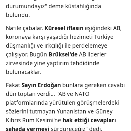
durumundayız" deme küstahlığında
bulundu.
Nafile çabalar.
Küresel iflasın
eşiğindeki AB,
koronaya karşı
yaşadığı hezimeti Türkiye
düşmanlığı
ve ırkçılığı ile perdelemeye
çalışıyor. Bugün
Brüksel'de
AB
liderler
zirvesinde yine yaptırım
tehdidinde
bulunacaklar.
Fakat
Sayın Erdoğan
bunlara gereken cevabı
dün toptan verdi... "AB ve NATO
platformlarında yürütülen görüşmelerdeki
sözlerini tutmayan Yunanistan ve Güney
Kıbrıs Rum Kesimi'ne
hak
ettiği cevapları
sahada vermeyi
sürdüreceğiz" dedi.