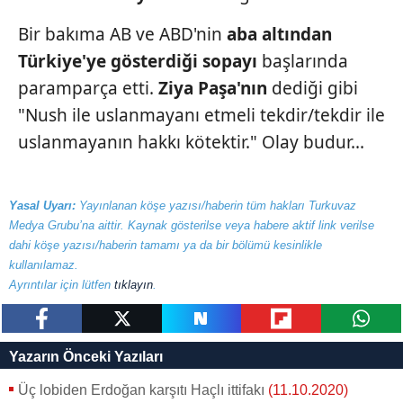
Bir bakıma AB ve ABD'nin
aba altından
Türkiye'ye gösterdiği
sopayı
başlarında
paramparça etti.
Ziya Paşa'nın
dediği gibi
"Nush ile uslanmayanı etmeli tekdir/tekdir ile
uslanmayanın hakkı kötektir." Olay budur...
Yasal Uyarı:
Yayınlanan köşe yazısı/haberin tüm hakları Turkuvaz
Medya Grubu’na aittir. Kaynak gösterilse veya habere aktif link verilse
dahi köşe yazısı/haberin tamamı ya da bir bölümü kesinlikle
kullanılamaz.
Ayrıntılar için lütfen
tıklayın
.
paylaş
tweetle
paylaş
paylaş
paylaş
Yazarın Önceki Yazıları
Üç lobiden Erdoğan karşıtı Haçlı ittifakı
(11.10.2020)