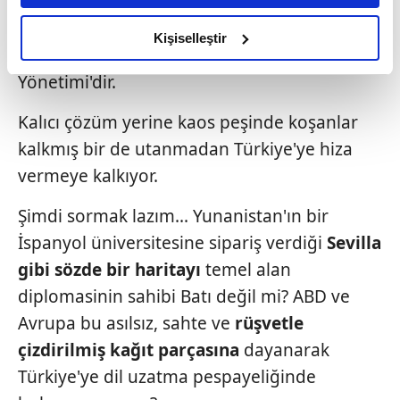
olarak gerginliği tırmandıran taraf bizzat
amacımızın size daha iyi bir reklam deneyimi sunmak
ABD ve AB'nin payandalık yaptığı şımarık
olduğunu ve sizlere en iyi içerikleri sunabilmek adına
Kişiselleştir
Yunanistan ve Güney Kıbrıs Rum
elimizden gelen çabayı gösterdiğimizi ve bu noktada,
Yönetimi'dir.
reklamların maliyetlerimizi karşılamak noktasında tek gelir
kalemimiz olduğunu sizlere hatırlatmak isteriz.
Kalıcı çözüm yerine kaos peşinde koşanlar
Her halükârda, kullanıcılar, bu çerezlere izin vermedikleri
kalkmış bir de utanmadan Türkiye'ye hiza
takdirde, kullanıcılara hedefli reklamlar
vermeye kalkıyor.
gösterilmeyecektir."
Şimdi sormak lazım... Yunanistan'ın bir
Sizlere daha iyi bir hizmet sunabilmek için İnternet
İspanyol üniversitesine sipariş verdiği
Sevilla
Sitemizde kendimize ve üçüncü kişilere ait çerezler
gibi sözde bir haritayı
temel alan
kullanılmaktadır. Bu çerezler vasıtasıyla çeşitli kişisel
diplomasinin sahibi Batı değil mi? ABD ve
verileriniz işlenmekte olup gerekli olan çerezler bilgi
toplumu hizmetlerinin sunulması amacıyla
Avrupa bu asılsız, sahte ve
rüşvetle
kullanılmaktadır. Diğer çerezler, sitemizin daha işlevsel
çizdirilmiş
kağıt parçasına
dayanarak
kılınması ve kişiselleştirilmesi ve sizlere yönelik
Türkiye'ye dil uzatma pespayeliğinde
reklam/pazarlama faaliyetlerinin yapılması, amaçlarıyla