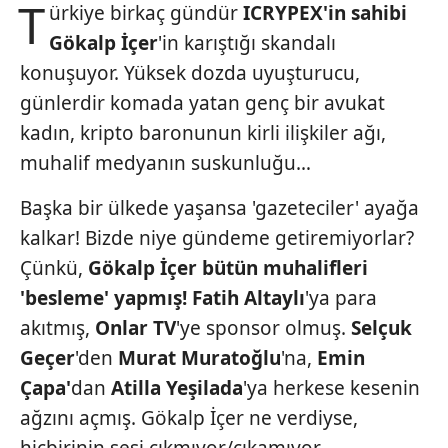
T
ürkiye birkaç gündür
ICRYPEX'in
sahibi
Gökalp
İçer
'in karıştığı skandalı
konuşuyor. Yüksek dozda uyuşturucu,
günlerdir komada yatan genç bir avukat
kadın, kripto baronunun kirli ilişkiler ağı,
muhalif medyanın suskunluğu…
Başka bir ülkede yaşansa 'gazeteciler' ayağa
kalkar! Bizde niye gündeme getiremiyorlar?
Çünkü,
Gökalp İçer bütün
muhalifleri
'besleme' yapmış!
Fatih Altaylı
'ya para
akıtmış,
Onlar TV
'ye sponsor olmuş.
Selçuk
Geçer
'den
Murat Muratoğlu
'na,
Emin
Çapa'
dan
Atilla Yeşilada
'ya herkese kesenin
ağzını açmış. Gökalp İçer ne verdiyse,