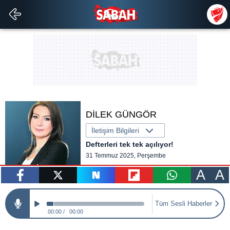
DİLEK GÜNGÖR
İletişim Bilgileri
Defterleri tek tek açılıyor!
31 Temmuz 2025, Perşembe
A
A
paylaş
tweetle
paylaş
paylaş
paylaş
Tüm Sesli Haberler
00:00
00:00