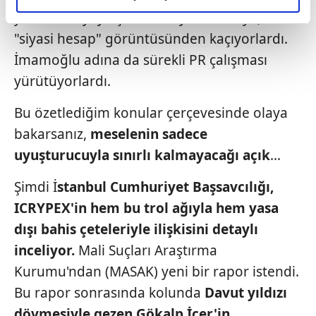
elimizden gelen çabayı gösterdiğimizi ve bu noktada,
yeterli seviyeye çıkınca siliyordu. Güya,
reklamların maliyetlerimizi karşılamak noktasında tek gelir
"siyasi hesap" görüntüsünden kaçıyorlardı.
kalemimiz olduğunu sizlere hatırlatmak isteriz.
İmamoğlu adına da sürekli PR çalışması
Her halükârda, kullanıcılar, bu çerezlere izin vermedikleri
yürütüyorlardı.
takdirde, kullanıcılara hedefli reklamlar
Bu özetlediğim konular çerçevesinde olaya
gösterilmeyecektir."
bakarsanız,
meselenin
sadece
Sizlere daha iyi bir hizmet sunabilmek için İnternet
uyuşturucuyla
sınırlı kalmayacağı açık
…
Sitemizde kendimize ve üçüncü kişilere ait çerezler
kullanılmaktadır. Bu çerezler vasıtasıyla çeşitli kişisel
Şimdi İ
stanbul Cumhuriyet
Başsavcılığı,
verileriniz işlenmekte olup gerekli olan çerezler bilgi
ICRYPEX'in
hem bu trol ağıyla hem yasa
toplumu hizmetlerinin sunulması amacıyla
dışı bahis çeteleriyle ilişkisini
detaylı
kullanılmaktadır. Diğer çerezler, sitemizin daha işlevsel
kılınması ve kişiselleştirilmesi ve sizlere yönelik
inceliyor.
Mali
Suçları Araştırma
reklam/pazarlama faaliyetlerinin yapılması, amaçlarıyla
Kurumu'ndan
(MASAK) yeni bir rapor istendi.
sınırlı olarak açık rızanız dahilinde kullanılacaktır.
Bu rapor sonrasında kolunda
Davut yıldızı
dövmesiyle
gezen Gökalp İçer'in
Çerezlere ilişkin tercihlerinizi aşağıda yer alan panel