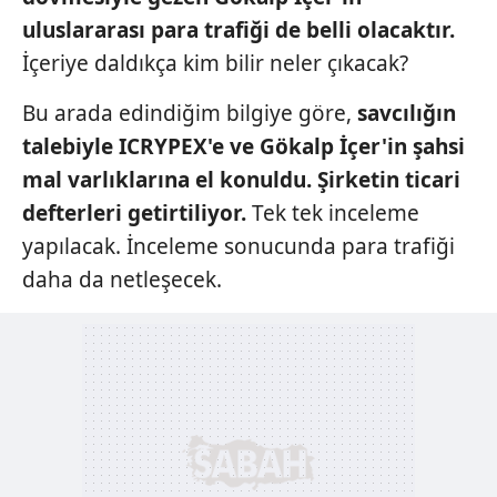
vasıtasıyla belirleyebilirsiniz. Çerezlere ilişkin detaylı bilgi
uluslararası
para trafiği de belli olacaktır.
için Ayarlar butonuna tıklayabilir,
Çerez Bilgilendirme
İçeriye daldıkça kim bilir
neler çıkacak?
Metnimizi
ziyaret edebilirsiniz.
Bu arada edindiğim bilgiye göre,
savcılığın
6698 sayılı Kişisel Verilerin Korunması Kanunu uyarınca
talebiyle
ICRYPEX'e ve Gökalp
İçer'in şahsi
hazırlanmış Aydınlatma Metnimizi okumak ve sitemizde
mal varlıklarına
el konuldu. Şirketin ticari
ilgili mevzuata uygun olarak kullanılan çerezlerle ilgili bilgi
defterleri getirtiliyor.
Tek tek inceleme
almak için lütfen
tıklayınız
.
yapılacak. İnceleme sonucunda para trafiği
daha da netleşecek.