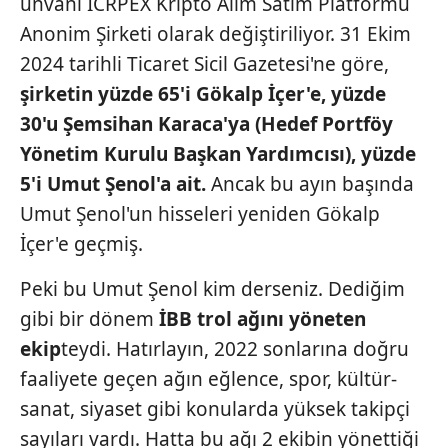
unvanı ICRPEX Kripto Alım Satım Platformu
Anonim Şirketi olarak değiştiriliyor. 31 Ekim
2024 tarihli Ticaret Sicil Gazetesi'ne göre,
şirketin yüzde 65'i Gökalp
İçer'e, yüzde
30'u Şemsihan
Karaca'ya (Hedef Portföy
Yönetim Kurulu Başkan
Yardımcısı), yüzde
5'i Umut
Şenol'a ait.
Ancak bu ayın başında
Umut Şenol'un hisseleri yeniden Gökalp
İçer'e geçmiş.
Peki bu Umut Şenol kim derseniz. Dediğim
gibi bir dönem
İBB trol ağını yöneten
ekip
teydi. Hatırlayın, 2022 sonlarına doğru
faaliyete geçen ağın eğlence, spor, kültür-
sanat, siyaset gibi konularda yüksek takipçi
sayıları vardı. Hatta bu ağı 2 ekibin yönettiği