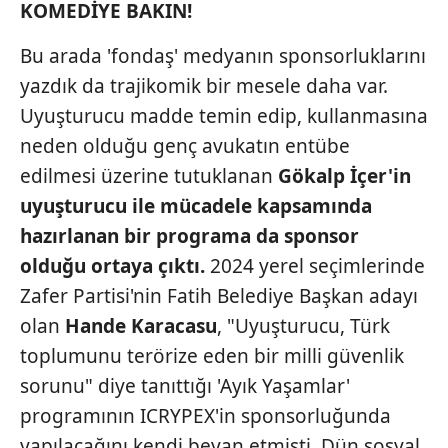
KOMEDİYE BAKIN!
Bu arada 'fondaş' medyanın sponsorluklarını
yazdık da trajikomik bir mesele daha var.
Uyuşturucu madde temin edip, kullanmasına
neden olduğu genç avukatın entübe
edilmesi üzerine tutuklanan
Gökalp İçer'in
uyuşturucu ile mücadele kapsamında
hazırlanan bir programa da sponsor
olduğu ortaya
çıktı.
2024 yerel seçimlerinde
Zafer Partisi'nin Fatih Belediye Başkan adayı
olan
Hande Karacasu
, "Uyuşturucu, Türk
toplumunu terörize eden bir milli güvenlik
sorunu" diye tanıttığı 'Ayık Yaşamlar'
programının ICRYPEX'in sponsorluğunda
yapılacağını kendi beyan etmişti. Dün sosyal