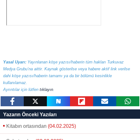
Yasal Uyarı:
Yayınlanan köşe yazısı/haberin tüm hakları Turkuvaz
Medya Grubu’na aittir. Kaynak gösterilse veya habere aktif link verilse
dahi köşe yazısı/haberin tamamı ya da bir bölümü kesinlikle
kullanılamaz.
Ayrıntılar için lütfen
tıklayın
.
paylaş
tweetle
paylaş
paylaş
paylaş
yazara
Yazarın Önceki Yazıları
gönder
Kitabın ortasından
(04.02.2025)