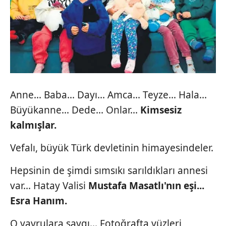
Anne... Baba... Dayı... Amca... Teyze... Hala...
Büyükanne... Dede... Onlar...
Kimsesiz
kalmışlar.
Vefalı, büyük Türk devletinin himayesindeler.
Hepsinin de şimdi sımsıkı sarıldıkları annesi
var... Hatay Valisi
Mustafa Masatlı'nın eşi...
Esra
Hanım.
O yavrulara saygı... Fotoğrafta yüzleri