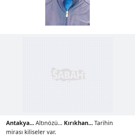
Antakya...
Altınözü...
Kırıkhan...
Tarihin
mirası kiliseler var.