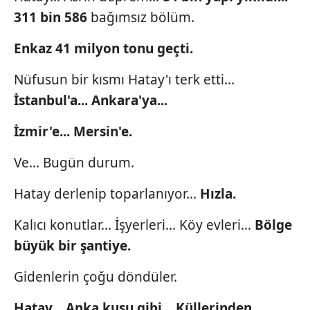
311 bin 586
bağımsız bölüm.
Çerezlere ilişkin tercihlerinizi aşağıda yer alan panel
vasıtasıyla belirleyebilirsiniz. Çerezlere ilişkin detaylı bilgi
Enkaz 41 milyon tonu
geçti.
için Ayarlar butonuna tıklayabilir,
Çerez Bilgilendirme
Metnimizi
ziyaret edebilirsiniz.
Nüfusun bir kısmı Hatay'ı terk etti...
İstanbul'a... Ankara'ya...
6698 sayılı Kişisel Verilerin Korunması Kanunu uyarınca
hazırlanmış Aydınlatma Metnimizi okumak ve sitemizde
İzmir'e... Mersin'e.
ilgili mevzuata uygun olarak kullanılan çerezlerle ilgili bilgi
almak için lütfen
tıklayınız
.
Ve... Bugün durum.
Hatay derlenip toparlanıyor...
Hızla.
Kalıcı konutlar... İşyerleri... Köy evleri...
Bölge
büyük bir şantiye.
Gidenlerin çoğu döndüler.
Hatay... Anka kuşu gibi...
Küllerinden