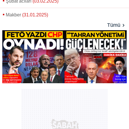
Şubat acıları
(03.02.2025)
Makber
(31.01.2025)
Tümü