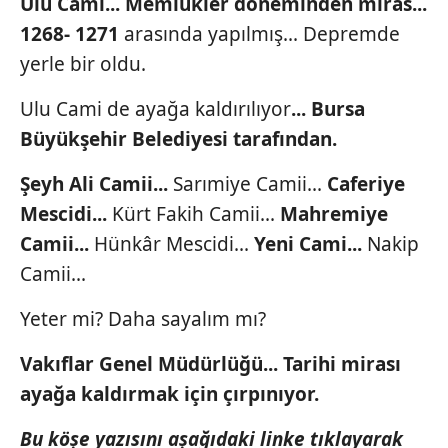
Ulu Cami... Memlükler
döneminden miras...
1268-
1271
arasında yapılmış...
Depremde
yerle bir oldu.
Ulu Cami de ayağa kaldırılıyor
...
Bursa
Büyükşehir
Belediyesi tarafından.
Şeyh Ali Camii...
Sarımiye Camii...
Caferiye
Mescidi...
Kürt Fakih Camii...
Mahremiye
Camii...
Hünkâr Mescidi...
Yeni Cami...
Nakip
Camii...
Yeter mi? Daha sayalım mı?
Vakıflar Genel
Müdürlüğü... Tarihi mirası
ayağa kaldırmak için çırpınıyor.
Bu köşe yazısını aşağıdaki linke tıklayarak