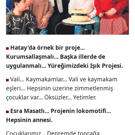
Hatay'da örnek bir
proje...
Kurumsallaşmalı...
Başka illerde de
uygulanmalı...
Yüreğimizdeki Işık
Projesi.
Vali... Kaymakamlar... Vali
ve kaymakam
eşleri... Hepsinin
üzerine zimmetlenmiş
çocuklar
var... Öksüzler... Yetimler.
Esra Masatlı... Projenin
lokomotifi...
Hepsinin annesi.
Çocuklarımız... Depremde toprağa