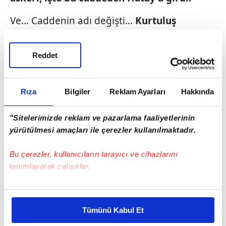
Ve... Caddenin adı değişti...
Kurtuluş
Caddesi.
Reddet
Kurtuluş Caddesi üzerindeki
tescilli
yapı
sayısı... 718.
Rıza
Bilgiler
Reklam Ayarları
Hakkında
Tamamen yıkılan var... Ağır veya orta hasarlı
eser var.
Mahkemelik olan var.
"Sitelerimizde reklam ve pazarlama faaliyetlerinin
yürütülmesi amaçları ile çerezler kullanılmaktadır.
Hatay'ın derlenip toparlanmakta
gecikmesinin
nedeni... Şehrin bir
açık hava
Bu çerezler, kullanıcıların tarayıcı ve cihazlarını
müzesi olması.
tanımlayarak çalışırlar.
***
Bu çerezlere izin vermeniz halinde sizlere özel
kişiselleştirilmiş reklamlar sunabilir, sayfalarımızda sizlere
Tümünü Kabul Et
daha iyi reklam deneyimi yaşatabiliriz. Bunu yaparken
Küllerinden doğan şehir