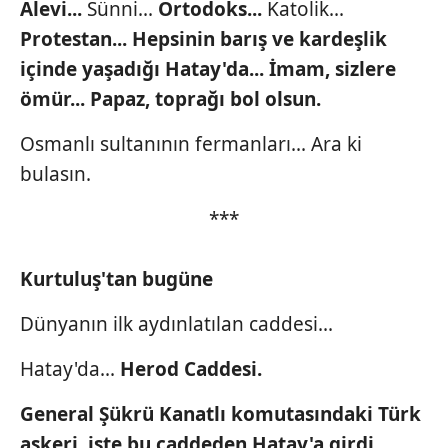
Alevi...
Sünni...
Ortodoks...
Katolik...
Protestan...
Hepsinin barış ve kardeşlik
içinde yaşadığı Hatay'da...
İmam, sizlere
ömür... Papaz,
toprağı bol olsun.
Osmanlı sultanının fermanları... Ara ki
bulasın.
***
Kurtuluş'tan bugüne
Dünyanın ilk aydınlatılan caddesi...
Hatay'da...
Herod Caddesi.
General Şükrü Kanatlı komutasındaki
Türk
askeri, işte bu caddeden
Hatay'a girdi.