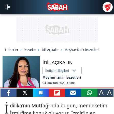
Haberler
Yazarlar
İdil Açıkalın
Meşhur İzmir lezzetleri
İDİL AÇIKALIN
İletişim Bilgileri
Meşhur İzmir lezzetleri
04 Haziran 2021, Cuma
A
A
paylaş
tweetle
paylaş
paylaş
paylaş
yazara
İ
dilika'nın Mutfağı'nda bugün, memleketim
gönder
İzmir'ime konuk oluyoruz. İzmir'in en