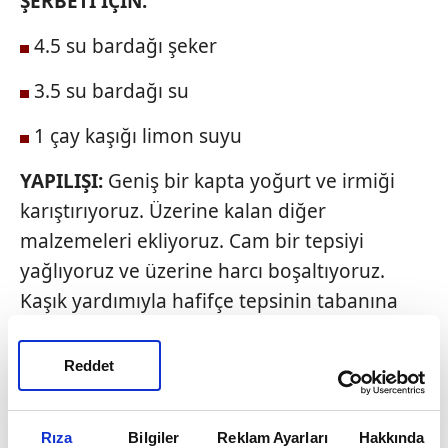
ŞERBETİ İÇİN:
4.5 su bardağı şeker
3.5 su bardağı su
1 çay kaşığı limon suyu
YAPILIŞI:
Geniş bir kapta yoğurt ve irmiği
karıştırıyoruz. Üzerine kalan diğer
malzemeleri ekliyoruz. Cam bir tepsiyi
yağlıyoruz ve üzerine harcı boşaltıyoruz.
Kaşık yardımıyla hafifçe tepsinin tabanına
değmeyecek şekilde kesilecek yerleri
çiziyoruz. Üzerine fıstık diziyoruz ve önceden
Reddet
ısıtılmış 175 derecedeki fırında pişiriyoruz.
Şerbeti için; şeker ve suyu bir tencereye
Rıza
Bilgiler
Reklam Ayarları
Hakkında