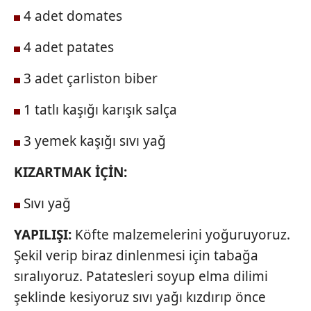
ilgili mevzuata uygun olarak kullanılan çerezlerle ilgili bilgi
4 adet domates
almak için lütfen
tıklayınız
.
4 adet patates
3 adet çarliston biber
1 tatlı kaşığı karışık salça
3 yemek kaşığı sıvı yağ
KIZARTMAK İÇİN:
Sıvı yağ
YAPILIŞI:
Köfte malzemelerini yoğuruyoruz.
Şekil verip biraz dinlenmesi için tabağa
sıralıyoruz. Patatesleri soyup elma dilimi
şeklinde kesiyoruz sıvı yağı kızdırıp önce