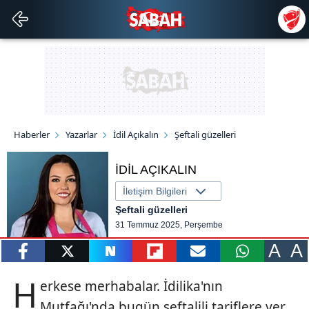
Haberler
Yazarlar
İdil Açıkalın
Şeftali güzelleri
İDİL AÇIKALIN
İletişim Bilgileri
Şeftali güzelleri
31 Temmuz 2025, Perşembe
A
A
paylaş
tweetle
paylaş
paylaş
paylaş
yazara
H
erkese merhabalar. İdilika'nın
gönder
Mutfağı'nda bugün şeftalili tariflere yer