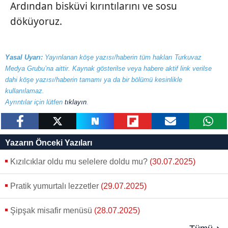
Ardından bisküvi kırıntılarını ve sosu
döküyoruz.
Yasal Uyarı:
Yayınlanan köşe yazısı/haberin tüm hakları Turkuvaz
Medya Grubu’na aittir. Kaynak gösterilse veya habere aktif link verilse
dahi köşe yazısı/haberin tamamı ya da bir bölümü kesinlikle
kullanılamaz.
Ayrıntılar için lütfen
tıklayın
.
paylaş
tweetle
paylaş
paylaş
paylaş
yazara
Yazarın Önceki Yazıları
gönder
Kızılcıklar oldu mu selelere doldu mu?
(30.07.2025)
Pratik yumurtalı lezzetler
(29.07.2025)
Şipşak misafir menüsü
(28.07.2025)