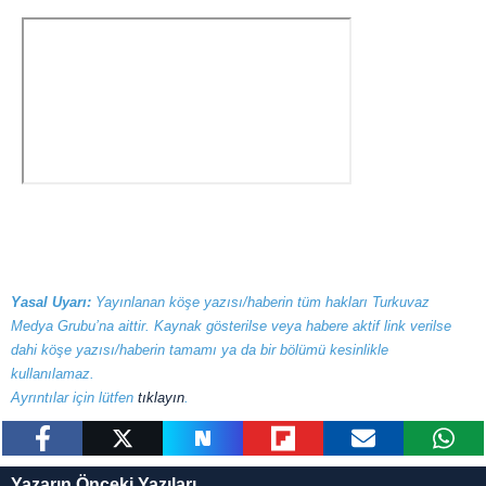
ilgili mevzuata uygun olarak kullanılan çerezlerle ilgili bilgi
almak için lütfen
tıklayınız
.
Yasal Uyarı:
Yayınlanan köşe yazısı/haberin tüm hakları Turkuvaz
Medya Grubu’na aittir. Kaynak gösterilse veya habere aktif link verilse
dahi köşe yazısı/haberin tamamı ya da bir bölümü kesinlikle
kullanılamaz.
Ayrıntılar için lütfen
tıklayın
.
paylaş
tweetle
paylaş
paylaş
paylaş
yazara
Yazarın Önceki Yazıları