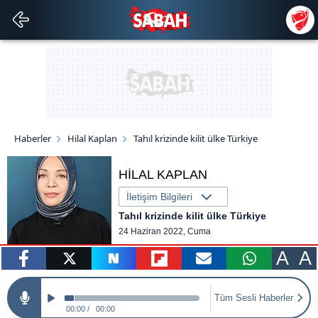
Haberler
Hilal Kaplan
Tahıl krizinde kilit ülke Türkiye
HİLAL KAPLAN
İletişim Bilgileri
Tahıl krizinde kilit ülke Türkiye
24 Haziran 2022, Cuma
A
A
paylaş
tweetle
paylaş
paylaş
paylaş
yazara
Tüm Sesli Haberler
gönder
00:00
00:00