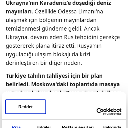
Ukrayna'nın Karadeniz'e
döşediği deniz
mayınları
. Özellikle
Odessa Limanı'na
ulaşmak için bölgenin
mayınlardan
temizlenmesi gündeme
geldi. Ancak
Ukrayna, devam eden Rus
tehdidini gerekçe
göstererek plana itiraz
etti. Rusya'nın
uyguladığı ulaşım blokajı
da krizi
derinleştiren bir diğer neden.
Türkiye tahılın tahliyesi için bir
plan
belirledi. Moskova'daki toplantıda
masaya
yatırılan da bu plandı.
Buna göre, tahılların
güvenli çıkışı
için Odessa açıklarındaki
Reddet
mayınlı
alanlardan 3 güvenli koridor
belirlenecek. Koridorlardan geçiş
Ukrayna'nın kontrolünde olacak.
Rusya ise
Rıza
Bilgiler
Reklam Ayarları
Hakkında