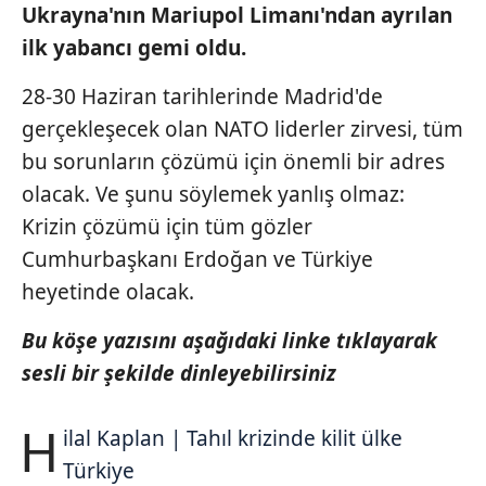
gösterilmeyecektir."
Ukrayna'nın Mariupol
Limanı'ndan ayrılan
ilk yabancı
gemi oldu.
Sizlere daha iyi bir hizmet sunabilmek için İnternet
Sitemizde kendimize ve üçüncü kişilere ait çerezler
28-30 Haziran tarihlerinde Madrid'de
kullanılmaktadır. Bu çerezler vasıtasıyla çeşitli kişisel
gerçekleşecek olan NATO liderler zirvesi, tüm
verileriniz işlenmekte olup gerekli olan çerezler bilgi
bu sorunların çözümü için önemli bir adres
toplumu hizmetlerinin sunulması amacıyla
olacak. Ve şunu söylemek yanlış olmaz:
kullanılmaktadır. Diğer çerezler, sitemizin daha işlevsel
kılınması ve kişiselleştirilmesi ve sizlere yönelik
Krizin çözümü için tüm gözler
reklam/pazarlama faaliyetlerinin yapılması, amaçlarıyla
Cumhurbaşkanı Erdoğan ve Türkiye
sınırlı olarak açık rızanız dahilinde kullanılacaktır.
heyetinde olacak.
Çerezlere ilişkin tercihlerinizi aşağıda yer alan panel
Bu köşe yazısını aşağıdaki linke tıklayarak
vasıtasıyla belirleyebilirsiniz. Çerezlere ilişkin detaylı bilgi
sesli bir şekilde dinleyebilirsiniz
için Ayarlar butonuna tıklayabilir,
Çerez Bilgilendirme
Metnimizi
ziyaret edebilirsiniz.
H
ilal Kaplan | Tahıl krizinde kilit ülke
6698 sayılı Kişisel Verilerin Korunması Kanunu uyarınca
Türkiye
hazırlanmış Aydınlatma Metnimizi okumak ve sitemizde