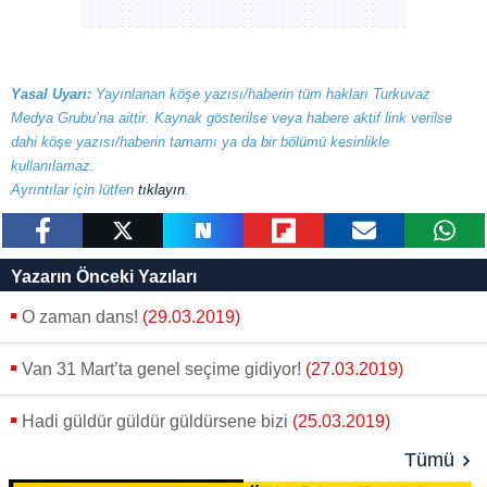
Yasal Uyarı:
Yayınlanan köşe yazısı/haberin tüm hakları Turkuvaz
Medya Grubu’na aittir. Kaynak gösterilse veya habere aktif link verilse
dahi köşe yazısı/haberin tamamı ya da bir bölümü kesinlikle
kullanılamaz.
Ayrıntılar için lütfen
tıklayın
.
paylaş
tweetle
paylaş
paylaş
paylaş
yazara
Yazarın Önceki Yazıları
gönder
O zaman dans!
(29.03.2019)
Van 31 Mart’ta genel seçime gidiyor!
(27.03.2019)
Hadi güldür güldür güldürsene bizi
(25.03.2019)
Tümü