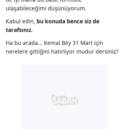
vasıtasıyla belirleyebilirsiniz. Çerezlere ilişkin detaylı bilgi
ulaşabileceğimi düşünüyorum.
için Ayarlar butonuna tıklayabilir,
Çerez Bilgilendirme
Metnimizi
ziyaret edebilirsiniz.
Kabul edin,
bu konuda bence siz
de
6698 sayılı Kişisel Verilerin Korunması Kanunu uyarınca
tarafsınız.
hazırlanmış Aydınlatma Metnimizi okumak ve sitemizde
Ha bu arada... Kemal Bey 31 Mart için
ilgili mevzuata uygun olarak kullanılan çerezlerle ilgili bilgi
almak için lütfen
tıklayınız
.
nerelere gittiğini hatırlıyor mudur dersiniz?