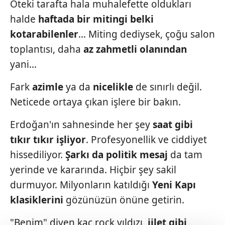
Öteki tarafta hala muhalefette oldukları
halde
haftada bir mitingi belki
kotarabilenler
... Miting dediysek, çoğu salon
toplantısı, daha
az zahmetli olanından
yani...
Fark
azimle
ya da
nicelikle
de sınırlı değil.
Neticede ortaya çıkan işlere bir bakın.
Erdoğan'ın sahnesinde her şey
saat
gibi
tıkır tıkır işliyor
. Profesyonellik
ve ciddiyet
hissediliyor.
Şarkı da politik
mesaj
da tam
yerinde ve kararında. Hiçbir şey sakil
durmuyor. Milyonların katıldığı
Yeni Kapı
klasiklerini
gözünüzün önüne getirin.
"Benim" diyen kaç rock yıldızı,
jilet
gibi