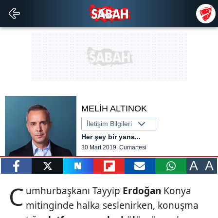
MELİH ALTINOK
İletişim Bilgileri
Her şey bir yana...
30 Mart 2019, Cumartesi
A
A
paylaş
tweetle
paylaş
paylaş
paylaş
yazara
C
umhurbaşkanı Tayyip
Erdoğan
Konya
gönder
mitinginde halka seslenirken,
konuşma