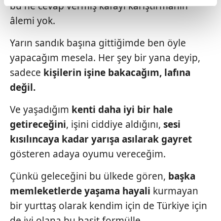
bu ne cevap vermiş kafayı karıştırmanın
reklamların maliyetlerimizi karşılamak noktasında tek gelir
âlemi yok.
kalemimiz olduğunu sizlere hatırlatmak isteriz.
Yarın sandık başına gittiğimde ben öyle
Her halükârda, kullanıcılar, bu çerezlere izin vermedikleri
yapacağım mesela. Her şey bir yana deyip,
takdirde, kullanıcılara hedefli reklamlar
gösterilmeyecektir."
sadece
kişilerin işine bakacağım,
lafına
değil.
Sizlere daha iyi bir hizmet sunabilmek için İnternet
Sitemizde kendimize ve üçüncü kişilere ait çerezler
Ve yaşadığım
kenti daha iyi bir
hale
kullanılmaktadır. Bu çerezler vasıtasıyla çeşitli kişisel
getireceğini
, işini ciddiye aldığını,
sesi
verileriniz işlenmekte olup gerekli olan çerezler bilgi
kısılıncaya kadar yarışa asılarak
gayret
toplumu hizmetlerinin sunulması amacıyla
kullanılmaktadır. Diğer çerezler, sitemizin daha işlevsel
gösteren adaya oyumu vereceğim.
kılınması ve kişiselleştirilmesi ve sizlere yönelik
Çünkü geleceğini bu ülkede gören,
başka
reklam/pazarlama faaliyetlerinin yapılması, amaçlarıyla
sınırlı olarak açık rızanız dahilinde kullanılacaktır.
memleketlerde yaşama hayali
kurmayan
bir yurttaş olarak kendim için de Türkiye için
Çerezlere ilişkin tercihlerinizi aşağıda yer alan panel
de iyi olana bu basit formülle