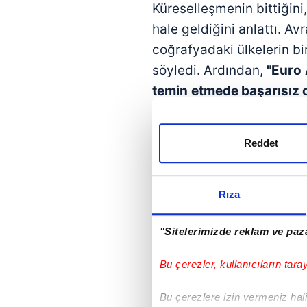
Küreselleşmenin bittiğini
hale geldiğini anlattı. Av
coğrafyadaki ülkelerin bi
söyledi. Ardından,
"Euro
temin
etmede başarısız 
Şimdi tüm çabaları yeni 
Bunun merkezinde
Alman
Reddet
ABD Başkanı
Trump
'tan 
"Trump, normale döneli
Rıza
dedi"
tespitini paylaştı.
"Sitelerimizde reklam ve paza
Çok kutuplu yeni dönem 
Güney, Afrika,
Endonezya
Bu çerezler, kullanıcıların tara
söz sahibi olmak istiyor
Bu çerezlere izin vermeniz halin
atmıyor. Herkesi kucaklı