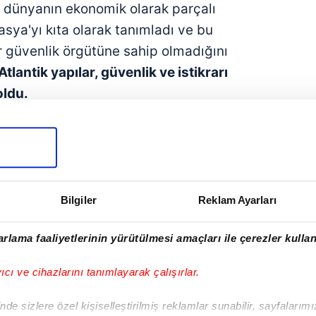
, dünyanın ekonomik olarak parçalı
rasya'yı kıta olarak tanımladı ve bu
r güvenlik örgütüne sahip olmadığını
Atlantik yapılar, güvenlik ve istikrarı
oldu.
bir savaşa
hazırlanmak üzerine.
ya, Fransa, Britanya var!"
dedi.
söz ederken özenli bir dil kullandı.
m.
Bu saçma sapan işi düzeltelim,
Bilgiler
Reklam Ayarları
rlama faaliyetlerinin yürütülmesi amaçları ile çerezler kullan
için,
"Brezilya,
Hindistan, Türkiye,
 dünya meselelerinde daha fazla
yıcı ve cihazlarını tanımlayarak çalışırlar.
. Çok kutupluluk
Batı'yı bir kenara
de sizlere özel kişiselleştirilmiş reklamlar sunabilir, sayfalarım
yor"
diye konuştu.