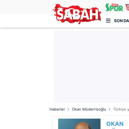
SON DA
Türkiye'nin en iyi haber sitesi
Haberler
Okan Müderrisoğlu
Türkiye y
OKAN