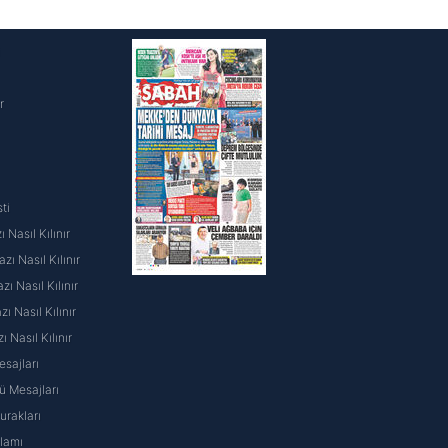
i
r
ti
 Nasıl Kılınır
ı Nasıl Kılınır
ı Nasıl Kılınır
 Nasıl Kılınır
ı Nasıl Kılınır
sajları
 Mesajları
rakları
nlamı