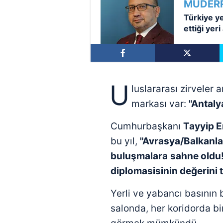
MÜDER
Türkiye y
ettiği yeri
U
luslararası zirveler 
markası var:
"Antaly
Cumhurbaşkanı
Tayyip 
bu yıl,
"Avrasya/Balkanla
buluşmalara
sahne oldu!
diplomasisinin değerini te
Yerli ve yabancı basının 
salonda, her koridorda bir