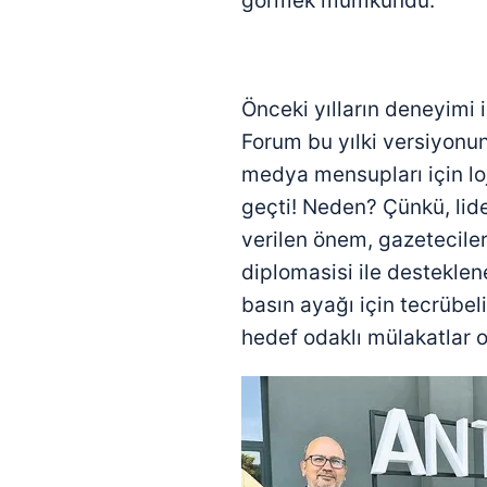
görmek mümkündü.
Önceki yılların deneyimi
Forum bu yılki versiyonund
medya mensupları için lo
geçti! Neden? Çünkü, lid
verilen önem, gazeteciler
diplomasisi ile destekle
basın ayağı için tecrübel
hedef odaklı mülakatlar or