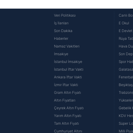
Veri Politikası
Canlı Bo
İş İlanları
E Okul
Son Dakika
E Devlet 
Haberler
Rüya Tabi
Namaz Vakitleri
Hava D
İmsakiye
Son Dep
İstanbul İmsakiye
Spor Hab
İstanbul İftar Vakti
Galatasa
Ankara İftar Vakti
Fenerba
İzmir İftar Vakti
Beşiktaş
Gram Altın Fiyatı
Trabzons
Altın Fiyatları
Yüksele
Çeyrek Altın Fiyatı
Gebelik
Yarım Altın Fiyatı
KDV He
Tam Altın Fiyatı
Süper Lo
Cumhuriyet Altını
Milli Pi