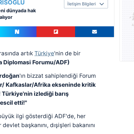
RİSOĞLU
İletişim Bilgileri
eni dünyada hak
 alıyor
arasında artık
Türkiye
'nin de bir
a Diplomasi
Forumu/ADF)
Erdoğan
'ın bizzat sahiplendiği Forum
r/
Kafkaslar/Afrika ekseninde kritik
 Türkiye'nin izlediği barış
scil etti!"
büyük ilgi gösterdiği ADF'de, her
 devlet başkanını, dışişleri bakanını