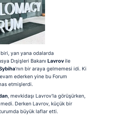
 biri, yan yana odalarda
sya Dışişleri Bakanı
Lavrov
ile
Sybiha
'nın bir araya gelmemesi idi. Ki
 devam ederken yine bu Forum
as etmişlerdi.
dan
, mevkidaşı Lavrov'la görüşürken,
lmedi. Derken Lavrov, küçük bir
turumda büyük laflar etti.