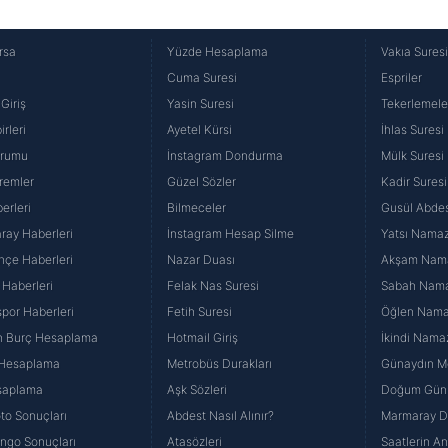
rsa
Yüzde Hesaplama
Vakıa Sures
Cuma Suresi
Espriler
Giriş
Yasin Suresi
Tekerlemele
rleri
Ayetel Kürsi
İhlas Suresi
urumu
İnstagram Dondurma
Mülk Suresi
remler
Güzel Sözler
Kadir Suresi
erleri
Bilmeceler
Gusül Abdes
ray Haberleri
İnstagram Hesap Silme
Yatsı Namazı
hçe Haberleri
Nazar Duası
Akşam Namaz
 Haberleri
Felak Nas Suresi
Sabah Namaz
por Haberleri
Fetih Suresi
Öğlen Namazı
n Burç Hesaplama
Hotmail Giriş
İkindi Namaz
 Hesaplama
Metrobüs Durakları
Günaydın Me
saplama
Aşk Sözleri
Doğum Günü
to Sonuçları
Abdest Nasıl Alınır?
Marmaray Du
yango Sonuçları
Atasözleri
Saatlerin A