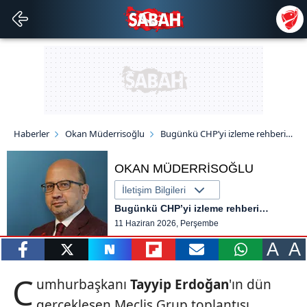
Haberler
Okan Müderrisoğlu
Bugünkü CHP’yi izleme rehberi…
OKAN MÜDERRİSOĞLU
İletişim Bilgileri
Bugünkü CHP’yi izleme rehberi…
11 Haziran 2026, Perşembe
A
A
paylaş
tweetle
paylaş
paylaş
paylaş
yazara
C
umhurbaşkanı
Tayyip
Erdoğan
'ın dün
gönder
gerçekleşen Meclis Grup toplantısı,