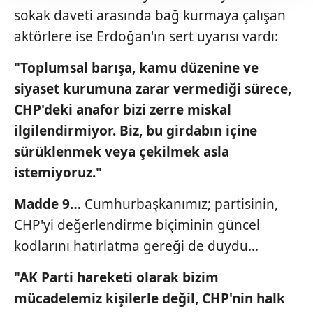
takdirde, kullanıcılara hedefli reklamlar
sokak daveti arasında bağ kurmaya çalışan
gösterilmeyecektir."
aktörlere ise Erdoğan'ın sert uyarısı vardı:
Sizlere daha iyi bir hizmet sunabilmek için İnternet
"Toplumsal barışa, kamu düzenine
ve
Sitemizde kendimize ve üçüncü kişilere ait çerezler
siyaset kurumuna zarar vermediği
sürece,
kullanılmaktadır. Bu çerezler vasıtasıyla çeşitli kişisel
CHP'deki anafor bizi zerre
miskal
verileriniz işlenmekte olup gerekli olan çerezler bilgi
ilgilendirmiyor. Biz, bu girdabın
içine
toplumu hizmetlerinin sunulması amacıyla
kullanılmaktadır. Diğer çerezler, sitemizin daha işlevsel
sürüklenmek veya çekilmek asla
kılınması ve kişiselleştirilmesi ve sizlere yönelik
istemiyoruz."
reklam/pazarlama faaliyetlerinin yapılması, amaçlarıyla
sınırlı olarak açık rızanız dahilinde kullanılacaktır.
Madde 9…
Cumhurbaşkanımız; partisinin,
CHP'yi değerlendirme biçiminin güncel
Çerezlere ilişkin tercihlerinizi aşağıda yer alan panel
kodlarını hatırlatma gereği de duydu…
vasıtasıyla belirleyebilirsiniz. Çerezlere ilişkin detaylı bilgi
için Ayarlar butonuna tıklayabilir,
Çerez Bilgilendirme
"AK Parti hareketi olarak bizim
Metnimizi
ziyaret edebilirsiniz.
mücadelemiz kişilerle değil, CHP'nin halk
6698 sayılı Kişisel Verilerin Korunması Kanunu uyarınca