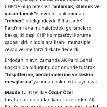
CHP'de olup bitenleri
"anlamak, izlemek ve
yorumlamak"
isteyenler bakımından
"rehber"
niteliğindeydi. Bilhassa AK
Parti'nin; ana muhalefetteki gelişmelere
bakışı, iki başlı CHP ile mesafeyi koruma
çabası, çirkin iddialara lisan-ı münasiple
cevap verme tarzı dikkate değerdi.
Erdoğan'ın aynı zamanda AK Parti Genel
Başkanı da olduğunu göz önünde tutarak
"tespitlerine, benzetmelerine ve
keskin
mesajlarına"
yakından bakmakta fayda var.
Madde 1…
Özellikle
Özgür Özel
taraftarlarının butlan kararı üzerinden AK
Parti'yi ve yargı kurumunu aynı anda hedef