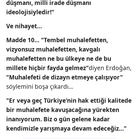
düşmanı, milli irade düşmanı
hazırlanmış Aydınlatma Metnimizi okumak ve sitemizde
ideolojisiyledir!"
ilgili mevzuata uygun olarak kullanılan çerezlerle ilgili bilgi
almak için lütfen
tıklayınız
.
Ve nihayet…
Madde 10… "Tembel muhalefetten,
vizyonsuz muhalefetten, kavgalı
muhalefetten ne bu ülkeye ne de
bu
millete hiçbir fayda gelmez"
diyen Erdoğan,
"Muhalefeti de dizayn etmeye
çalışıyor"
söylemini boşa çıkardı…
"Er veya geç Türkiye'nin hak ettiği
kalitede
bir muhalefete kavuşacağına
yürekten
inanıyorum. Biz o gün gelene
kadar
kendimizle yarışmaya devam
edeceğiz…"