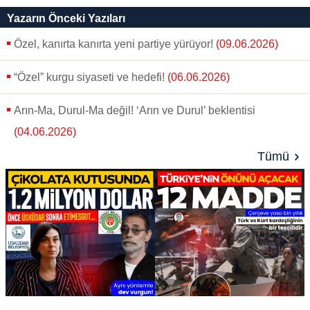
paylaş
tweetle
paylaş
paylaş
paylaş
yazara
Yazarın Önceki Yazıları
gönder
Özel, kanırta kanırta yeni partiye yürüyor!
(09.06.2026)
“Özel” kurgu siyaseti ve hedefi!
(06.06.2026)
Arın-Ma, Durul-Ma değil! ‘Arın ve Durul’ beklentisi
(04.06.2026)
Tümü