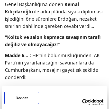
Genel Başkanlığı'na dönen
Kemal
Kılıçdaroğlu
ile arka plânda siyasi diplomasi
işlediğini öne sürenlere Erdoğan, nezaket
sınırları dahilinde gereken cevabı verdi…
"Koltuk ve salon kapmaca savaşının tarafı
değiliz ve olmayacağız!"
Madde 6…
CHP'nin bölünmüşlüğünden, AK
Parti'nin yararlanacağını savunanlara da
Cumhurbaşkanı, mesajını gayet şık şekilde
gönderdi:
"Siyasette rakibimiz dahi olsa, bu
yüce çatı
altında milleti temsil eden
hiçbir partinin
Reddet
kavgayla, çatışmayla,
sokaklara ve Meclis