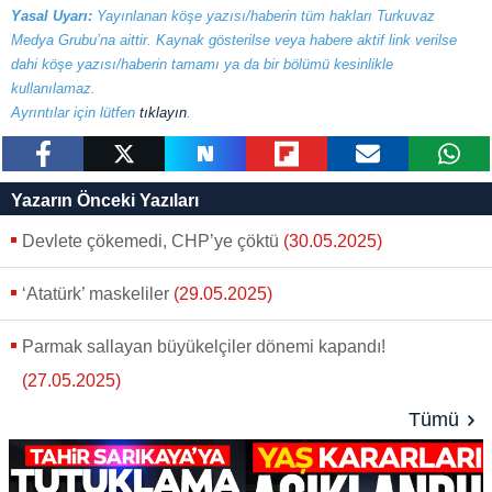
Yasal Uyarı:
Yayınlanan köşe yazısı/haberin tüm hakları Turkuvaz
Medya Grubu’na aittir. Kaynak gösterilse veya habere aktif link verilse
dahi köşe yazısı/haberin tamamı ya da bir bölümü kesinlikle
kullanılamaz.
Ayrıntılar için lütfen
tıklayın
.
paylaş
tweetle
paylaş
paylaş
paylaş
yazara
Yazarın Önceki Yazıları
gönder
Devlete çökemedi, CHP’ye çöktü
(30.05.2025)
‘Atatürk’ maskeliler
(29.05.2025)
Parmak sallayan büyükelçiler dönemi kapandı!
(27.05.2025)
Tümü