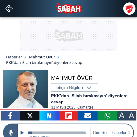
Haberler
Mahmut Övür
PKK’dan ‘Silah bırakmayın’ diyenlere cevap
MAHMUT ÖVÜR
İletişim Bilgileri
PKK’dan ‘Silah bırakmayın’ diyenlere
cevap
31 Mayıs 2025, Cumartesi
A
A
paylaş
tweetle
paylaş
paylaş
paylaş
yazara
Tüm Sesli Haberler
gönder