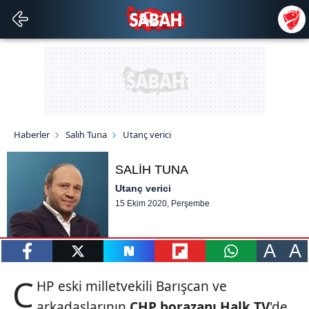
Haberler
Salih Tuna
Utanç verici
SALİH TUNA
Utanç verici
15 Ekim 2020, Perşembe
A
A
paylaş
tweetle
paylaş
paylaş
paylaş
C
HP eski milletvekili Barışcan ve
arkadaşlarının
CHP borazanı
Halk TV
'de