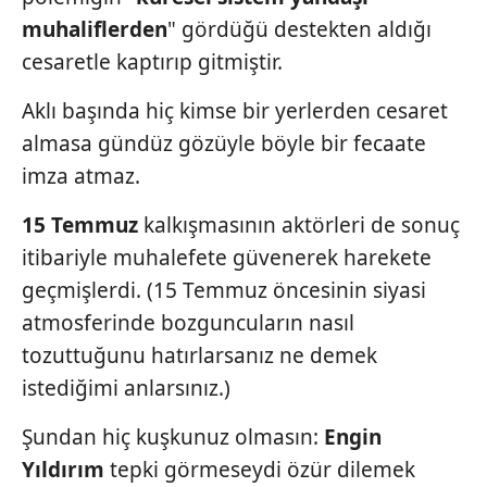
kullanılmaktadır. Bu çerezler vasıtasıyla çeşitli kişisel
muhaliflerden
" gördüğü destekten aldığı
verileriniz işlenmekte olup gerekli olan çerezler bilgi
cesaretle kaptırıp gitmiştir.
toplumu hizmetlerinin sunulması amacıyla
kullanılmaktadır. Diğer çerezler, sitemizin daha işlevsel
Aklı başında hiç kimse bir yerlerden cesaret
kılınması ve kişiselleştirilmesi ve sizlere yönelik
almasa gündüz gözüyle böyle bir fecaate
reklam/pazarlama faaliyetlerinin yapılması, amaçlarıyla
imza atmaz.
sınırlı olarak açık rızanız dahilinde kullanılacaktır.
15 Temmuz
kalkışmasının aktörleri de sonuç
Çerezlere ilişkin tercihlerinizi aşağıda yer alan panel
itibariyle muhalefete güvenerek harekete
vasıtasıyla belirleyebilirsiniz. Çerezlere ilişkin detaylı bilgi
için Ayarlar butonuna tıklayabilir,
Çerez Bilgilendirme
geçmişlerdi. (15 Temmuz öncesinin siyasi
Metnimizi
ziyaret edebilirsiniz.
atmosferinde bozguncuların nasıl
tozuttuğunu hatırlarsanız ne demek
6698 sayılı Kişisel Verilerin Korunması Kanunu uyarınca
istediğimi anlarsınız.)
hazırlanmış Aydınlatma Metnimizi okumak ve sitemizde
ilgili mevzuata uygun olarak kullanılan çerezlerle ilgili bilgi
Şundan hiç kuşkunuz olmasın:
Engin
almak için lütfen
tıklayınız
.
Yıldırım
tepki görmeseydi özür dilemek