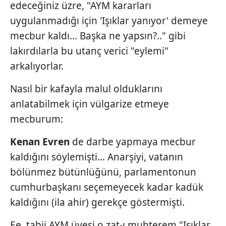
edeceğiniz üzre, "AYM kararları
uygulanmadığı için 'Işıklar yanıyor' demeye
mecbur kaldı... Başka ne yapsın?.." gibi
lakırdılarla bu utanç verici "eylemi"
arkalıyorlar.
Nasıl bir kafayla malul olduklarını
anlatabilmek için vülgarize etmeye
mecburum:
Kenan Evren
de darbe yapmaya mecbur
kaldığını söylemişti... Anarşiyi, vatanın
bölünmez bütünlüğünü, parlamentonun
cumhurbaşkanı seçemeyecek kadar kadük
kaldığını (ila ahir) gerekçe göstermişti.
Ee, tabii AYM üyesi o zat-ı muhterem "Işıklar