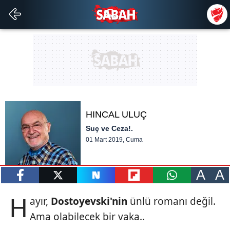
HINCAL ULUÇ
Suç ve Ceza!.
01 Mart 2019, Cuma
A
A
paylaş
tweetle
paylaş
paylaş
paylaş
H
ayır,
Dostoyevski'nin
ünlü romanı değil.
Ama olabilecek bir vaka..