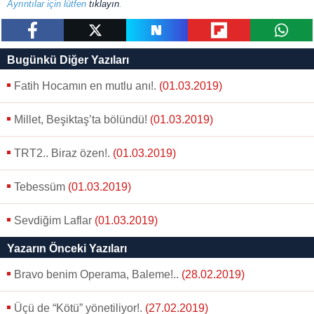
Ayrıntılar için lütfen
tıklayın
.
Çerezlere ilişkin tercihlerinizi aşağıda yer alan panel
vasıtasıyla belirleyebilirsiniz. Çerezlere ilişkin detaylı bilgi
için Ayarlar butonuna tıklayabilir,
Çerez Bilgilendirme
paylaş
tweetle
paylaş
paylaş
paylaş
Bugünkü Diğer Yazıları
Metnimizi
ziyaret edebilirsiniz.
Fatih Hocamın en mutlu anı!.
(01.03.2019)
6698 sayılı Kişisel Verilerin Korunması Kanunu uyarınca
Millet, Beşiktaş’ta bölündü!
(01.03.2019)
hazırlanmış Aydınlatma Metnimizi okumak ve sitemizde
ilgili mevzuata uygun olarak kullanılan çerezlerle ilgili bilgi
TRT2.. Biraz özen!.
(01.03.2019)
almak için lütfen
tıklayınız
.
Tebessüm
(01.03.2019)
Sevdiğim Laflar
(01.03.2019)
Yazarın Önceki Yazıları
Bravo benim Operama, Baleme!..
(28.02.2019)
Üçü de “Kötü” yönetiliyor!.
(27.02.2019)