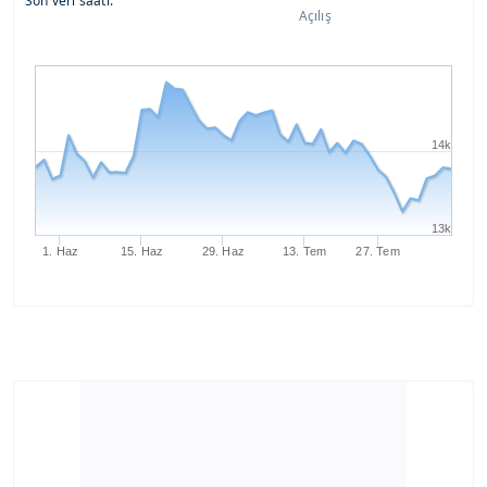
Son veri saati:
Açılış
14k
13k
1. Haz
15. Haz
29. Haz
13. Tem
27. Tem