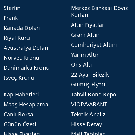
Sterlin
Merkez Bankası Döviz
Kurları
Frank
Altın Fiyatları
Kanada Doları
Gram Altın
Riyal Kuru
Cumhuriyet Altını
Avustralya Doları
Yarım Altın
Norveç Kronu
Ons Altın
Danimarka Kronu
22 Ayar Bilezik
İsveç Kronu
Gümüş Fiyatı
Kap Haberleri
Tahvil Bono Repo
Maaş Hesaplama
VİOP/VARANT
Canlı Borsa
Teknik Analiz
Günün Özeti
Hisse Detay
Hisse Fiyatları
Mali Tablolar