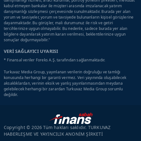
danışmanlığı hizmeti, aracı kurumlar, portföy yönetim şirketleri, mevduat
kabul etmeyen bankalar ile müşteri arasında imzalanacak yatırım
danışmanlığı sözleşmesi çerçevesinde sunulmaktadır. Burada yer alan
yorum ve tavsiyeler, yorum ve tavsiyede bulunanların kişisel görüşlerine
dayanmaktadır. Bu görüşler, mali durumunuz ile risk ve getiri
tercihlerinize uygun olmayabilir. Bu nedenle, sadece burada yer alan
bilgilere dayanılarak yatırım kararı verilmesi, beklentilerinize uygun
sonuçlar doğurmayabilir."
VERİ SAĞLAYICI UYARISI
* Finansal veriler Foreks A.Ş. tarafından sağlanmaktadır.
Turkuvaz Media Group, yayınlanan verilerin doğruluğu ve tamlığı
konusunda herhangi bir garanti vermez. Veri yayınında oluşabilecek
aksaklıklardan, verinin eksik ve yanlış yayınlanmasından meydana
gelebilecek herhangi bir zarardan Turkuvaz Media Group sorumlu
değildir.
Copyright © 2026 Tüm hakları saklıdır. TURKUVAZ
HABERLEŞME VE YAYINCILIK ANONİM ŞİRKETİ