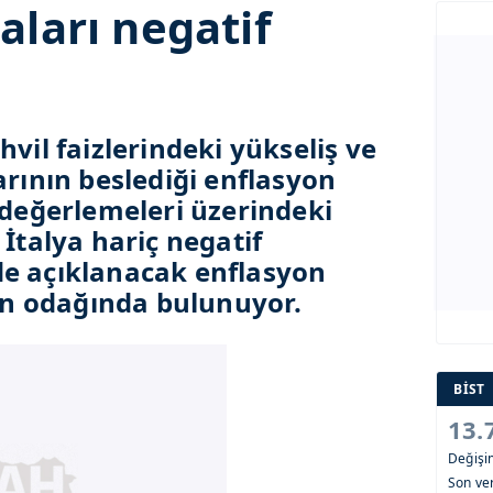
aları negatif
hvil faizlerindeki yükseliş ve
arının beslediği enflasyon
 değerlemeleri üzerindeki
 İtalya hariç negatif
de açıklanacak enflasyon
rın odağında bulunuyor.
BİST
13.
Değiş
Son ver