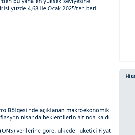
'den bu yana en yüksek seviyesine
tirisi yüzde 4,68 ile Ocak 2025'ten beri
Hiss
Avro Bölgesi'nde açıklanan makroekonomik
nflasyon nisanda beklentilerin altında kaldı.
i (ONS) verilerine göre, ülkede Tüketici Fiyat