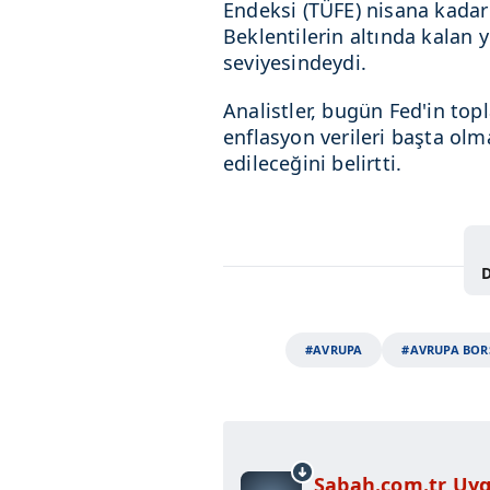
Endeksi (TÜFE) nisana kadar
Beklentilerin altında kalan y
seviyesindeydi.
Analistler, bugün Fed'in top
enflasyon verileri başta ol
edileceğini belirtti.
D
#AVRUPA
#AVRUPA BOR
Sabah.com.tr Uyg