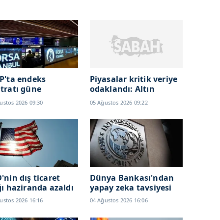
P'ta endeks
Piyasalar kritik veriye
tratı güne
odaklandı: Altın
selişle başladı
fiyatlarını etkileyecek
ustos 2026 09:30
05 Ağustos 2026 09:22
'nin dış ticaret
Dünya Bankası'ndan
ğı haziranda azaldı
yapay zeka tavsiyesi
ustos 2026 16:16
04 Ağustos 2026 16:06