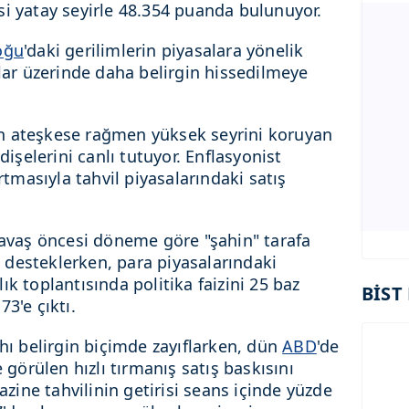
si yatay seyirle 48.354 puanda bulunuyor.
oğu
'daki gerilimlerin piyasalara yönelik
alar üzerinde daha belirgin hissedilmeye
n ateşkese rağmen yüksek seyrini koruyan
dişelerini canlı tutuyor. Enflasyonist
artmasıyla tahvil piyasalarındaki satış
 savaş öncesi döneme göre "şahin" tarafa
desteklerken, para piyasalarındaki
ık toplantısında politika faizini 25 baz
BİST 
3'e çıktı.
ahı belirgin biçimde zayıflarken, dün
ABD
'de
e görülen hızlı tırmanış satış baskısını
Hazine tahvilinin getirisi seans içinde yüzde