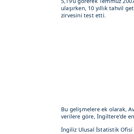
5,19'u görerek Temmuz 2007
ulaşırken, 10 yıllık tahvil ge
zirvesini test etti.
Bu gelişmelere ek olarak, 
verilere göre, İngiltere'de e
İngiliz Ulusal İstatistik Ofis