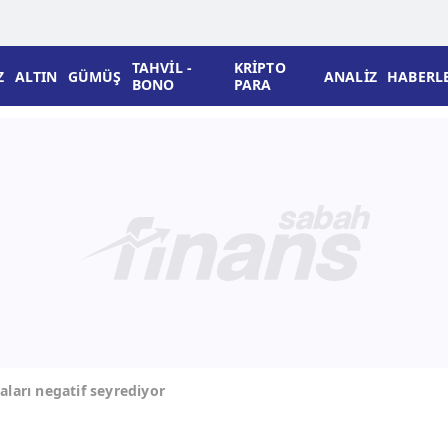
TAHVİL -
KRİPTO
Z
ALTIN
GÜMÜŞ
ANALİZ
HABERL
BONO
PARA
ları negatif seyrediyor