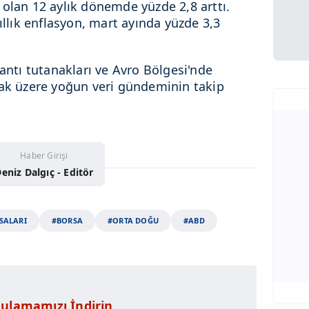
 olan 12 aylık dönemde yüzde 2,8 arttı.
ıllık enflasyon, mart ayında yüzde 3,3
lantı tutanakları ve Avro Bölgesi'nde
mak üzere yoğun veri gündeminin takip
Haber Girişi
eniz Dalgıç - Editör
SALARI
#BORSA
#ORTA DOĞU
#ABD
ulamamızı İndirin