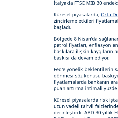
İtalya'da FTSE MIB 30 endek
Küresel piyasalarda,
Orta D
zincirleme etkileri fiyatlam
başladı.
Bölgede 8 Nisan'da sağlana
petrol fiyatları, enflasyon en
baskılara ilişkin kaygıların 
baskısı da devam ediyor.
Fed'e yönelik beklentilerin
dönmesi söz konusu baskıyı 
fiyatlamalarda bankanın aral
puan artırma ihtimali yüzde 7
Küresel piyasalarda risk işt
uzun vadeli tahvil faizlerind
derinleştirdi. ABD 30 yıllık 