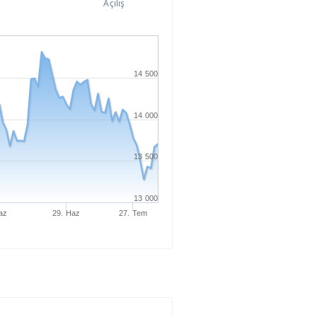
Açılış
14 500
14 000
13 500
13 000
az
29. Haz
27. Tem