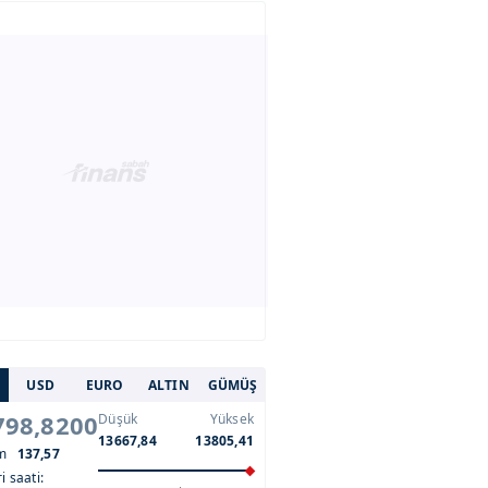
USD
EURO
ALTIN
GÜMÜŞ
798,8200
Düşük
Yüksek
13667,84
13805,41
im
137,57
i saati: