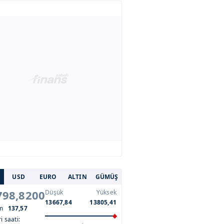
USD
EURO
ALTIN
GÜMÜŞ
798,8200
Düşük
Yüksek
13667,84
13805,41
im
137,57
i saati: