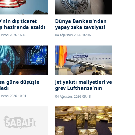
'nin dış ticaret
Dünya Bankası'ndan
ğı haziranda azaldı
yapay zeka tavsiyesi
ustos 2026 16:16
04 Ağustos 2026 16:06
sa güne düşüşle
Jet yakıtı maliyetleri ve
ladı
grev Lufthansa'nın
karlılığını düşürdü
ustos 2026 10:01
04 Ağustos 2026 09:48