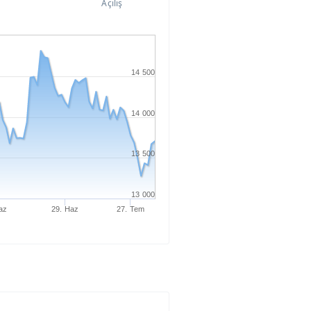
Açılış
14 500
14 000
13 500
13 000
az
29. Haz
27. Tem