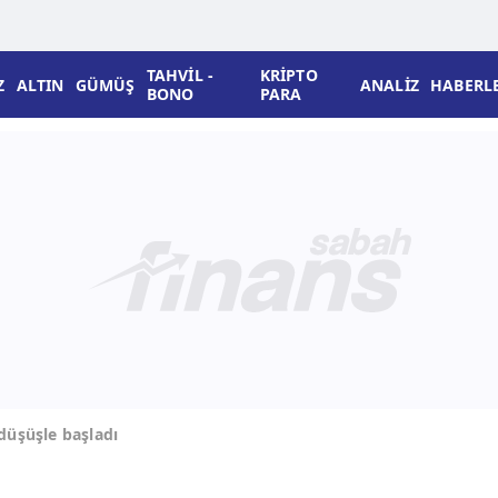
TAHVİL -
KRİPTO
Z
ALTIN
GÜMÜŞ
ANALİZ
HABERL
BONO
PARA
düşüşle başladı