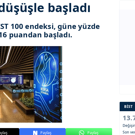
düşüşle başladı
IST 100 endeksi, güne yüzde
,16 puandan başladı.
BİST
13.
Değiş
Son ver
aylaş
Paylaş
Paylaş