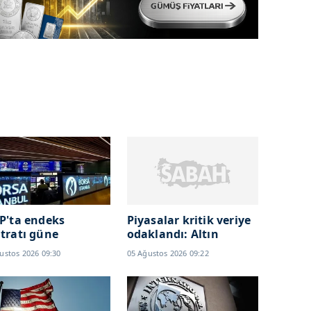
P'ta endeks
Piyasalar kritik veriye
tratı güne
odaklandı: Altın
selişle başladı
fiyatlarını etkileyecek
ustos 2026 09:30
05 Ağustos 2026 09:22