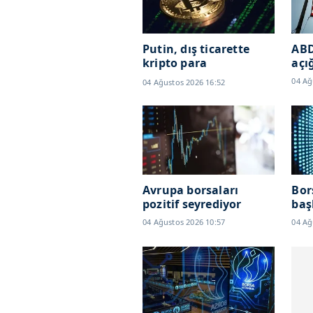
Putin, dış ticarette
ABD
kripto para
açı
kullanımına izin verdi
04 Ağ
04 Ağustos 2026 16:52
Avrupa borsaları
Bor
pozitif seyrediyor
baş
04 Ağustos 2026 10:57
04 Ağ