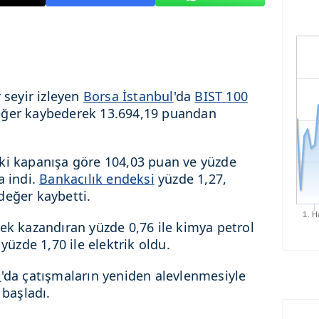
 seyir izleyen
Borsa İstanbul
'da
BIST 100
eğer kaybederek 13.694,19 puandan
ki kapanışa göre 104,03 puan ve yüzde
a indi.
Bankacılık endeksi
yüzde 1,27,
değer kaybetti.
1. H
ek kazandıran yüzde 0,76 ile kimya petrol
 yüzde 1,70 ile elektrik oldu.
u
'da çatışmaların yeniden alevlenmesiyle
 başladı.