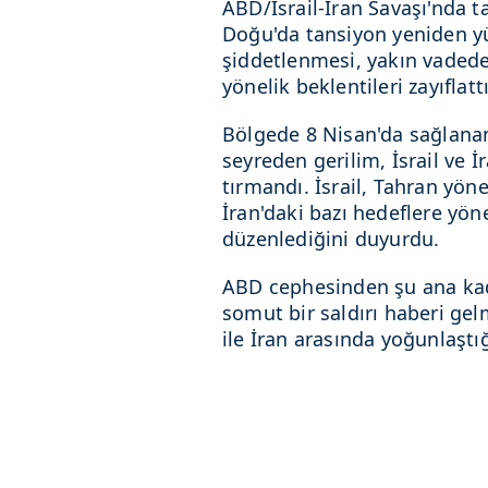
ABD/İsrail-İran Savaşı'nda tar
Doğu'da tansiyon yeniden yü
şiddetlenmesi, yakın vadede
yönelik beklentileri zayıflattı
Bölgede 8 Nisan'da sağlana
seyreden gerilim, İsrail ve İr
tırmandı. İsrail, Tahran yöne
İran'daki bazı hedeflere yön
düzenlediğini duyurdu.
ABD cephesinden şu ana kad
somut bir saldırı haberi gelm
ile İran arasında yoğunlaştı