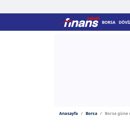
BORSA
DÖVİ
Anasayfa
Borsa
Borsa güne 